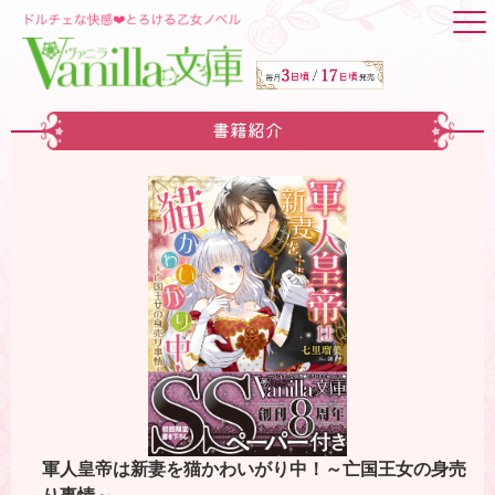
書籍紹介
軍人皇帝は新妻を猫かわいがり中！～亡国王女の身売