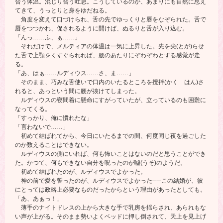
合う体温。混じり合う吐息。こうしているのが、あまりにも自然に思え
てきて、うっとりと身をゆだねる。
角度を変えて口づけられ、舌の先でゆっくりと唇をなぞられた。舌で
唇をつつかれ、促されるように開けば、ぬるりと舌が入り込む。
「んっ……ふ、ぁ……」
それだけで、メルティアの体温は一気に上昇した。先を尖(とが)らせ
た舌で上顎をくすぐられれば、腰のあたりにぞわぞわとする感覚が走
る。
「あ、はぁ……ルディウス……さ、ま……」
そのまま、巧みな舌使いで口内のいたるところを攪拌(かく はん)さ
れると、あっという間に腰が抜けてしまった。
ルディウスの寝間着に懸命にすがっていたが、立っているのも困難に
なってくる。
「すっかり、俺に慣れたな」
「言わないで……」
初めて結ばれてから、今日にいたるまでの間、何度同じ夜を過ごした
のか数えることはできない。
ルディウスの側にいれば、何も怖いことはないのだと思うことができ
た。かつて、何もできない自分を呪ったのが噓(うそ)のようだ。
初めて結ばれたのが、ルディウスでよかった。
神の前で愛を誓ったのが、ルディウスでよかった──この結婚が、彼
にとっては政略上必要なものだったからという理由があったとしても。
「あ、あぁっ！」
薄手のナイトドレスの上から大きな手で乳房を揺らされ、あられもな
い声が上がる。そのまま勢いよくベッドに押し倒されて、天上を見上げ