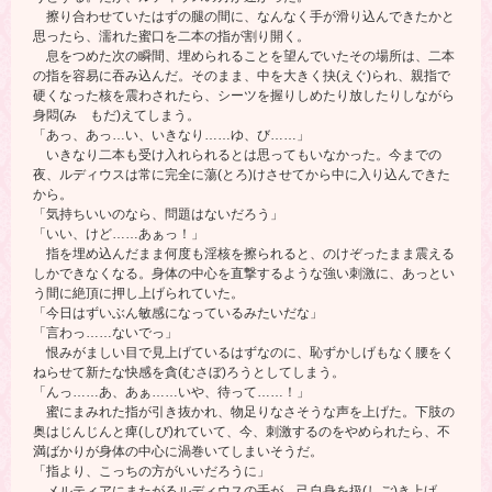
擦り合わせていたはずの腿の間に、なんなく手が滑り込んできたかと
思ったら、濡れた蜜口を二本の指が割り開く。
息をつめた次の瞬間、埋められることを望んでいたその場所は、二本
の指を容易に吞み込んだ。そのまま、中を大きく抉(えぐ)られ、親指で
硬くなった核を震わされたら、シーツを握りしめたり放したりしながら
身悶(み もだ)えてしまう。
「あっ、あっ…い、いきなり……ゆ、び……」
いきなり二本も受け入れられるとは思ってもいなかった。今までの
夜、ルディウスは常に完全に蕩(とろ)けさせてから中に入り込んできた
から。
「気持ちいいのなら、問題はないだろう」
「いい、けど……あぁっ！」
指を埋め込んだまま何度も淫核を擦られると、のけぞったまま震える
しかできなくなる。身体の中心を直撃するような強い刺激に、あっとい
う間に絶頂に押し上げられていた。
「今日はずいぶん敏感になっているみたいだな」
「言わっ……ないでっ」
恨みがましい目で見上げているはずなのに、恥ずかしげもなく腰をく
ねらせて新たな快感を貪(むさぼ)ろうとしてしまう。
「んっ……あ、あぁ……いや、待って……！」
蜜にまみれた指が引き抜かれ、物足りなさそうな声を上げた。下肢の
奥はじんじんと痺(しび)れていて、今、刺激するのをやめられたら、不
満ばかりが身体の中心に渦巻いてしまいそうだ。
「指より、こっちの方がいいだろうに」
メルティアにまたがるルディウスの手が、己自身を扱(しご)き上げ