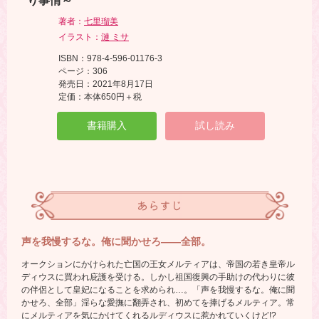
り事情～
著者：
七里瑠美
イラスト：
漣 ミサ
ISBN：978-4-596-01176-3
ページ：306
発売日：2021年8月17日
定価：本体650円＋税
書籍購入
試し読み
あらすじ
声を我慢するな。俺に聞かせろ――全部。
オークションにかけられた亡国の王女メルティアは、帝国の若き皇帝ル
ディウスに買われ庇護を受ける。しかし祖国復興の手助けの代わりに彼
の伴侶として皇妃になることを求められ…。「声を我慢するな。俺に聞
かせろ、全部」淫らな愛撫に翻弄され、初めてを捧げるメルティア。常
にメルティアを気にかけてくれるルディウスに惹かれていくけど!?