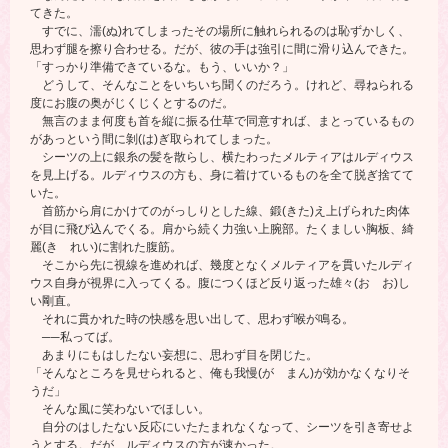
てきた。
すでに、濡(ぬ)れてしまったその場所に触れられるのは恥ずかしく、
思わず腿を擦り合わせる。だが、彼の手は強引に間に滑り込んできた。
「すっかり準備できているな。もう、いいか？」
どうして、そんなことをいちいち聞くのだろう。けれど、尋ねられる
度にお腹の奥がじくじくとするのだ。
無言のまま何度も首を縦に振る仕草で同意すれば、まとっているもの
があっという間に剝(は)ぎ取られてしまった。
シーツの上に銀糸の髪を散らし、横たわったメルティアはルディウス
を見上げる。ルディウスの方も、身に着けているものを全て脱ぎ捨てて
いた。
首筋から肩にかけてのがっしりとした線、鍛(きた)え上げられた肉体
が目に飛び込んでくる。肩から続く力強い上腕部。たくましい胸板、綺
麗(き れい)に割れた腹筋。
そこから先に視線を進めれば、幾度となくメルティアを貫いたルディ
ウス自身が視界に入ってくる。腹につくほど反り返った雄々(お お)し
い剛直。
それに貫かれた時の快感を思い出して、思わず喉が鳴る。
──私ってば。
あまりにもはしたない妄想に、思わず目を閉じた。
「そんなところを見せられると、俺も我慢(が まん)が効かなくなりそ
うだ」
そんな風に笑わないでほしい。
自分のはしたない反応にいたたまれなくなって、シーツを引き寄せよ
うとする。だが、ルディウスの方が速かった。