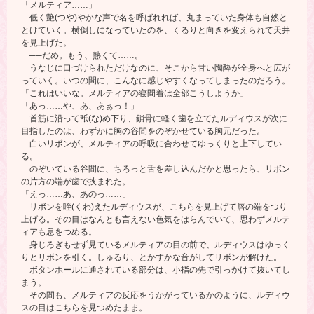
「メルティア……」
低く艶(つや)やかな声で名を呼ばれれば、丸まっていた身体も自然と
とけていく。横倒しになっていたのを、くるりと向きを変えられて天井
を見上げた。
──だめ。もう、熱くて……。
うなじに口づけられただけなのに、そこから甘い陶酔が全身へと広が
っていく。いつの間に、こんなに感じやすくなってしまったのだろう。
「これはいいな。メルティアの寝間着は全部こうしようか」
「あっ……や、あ、あぁっ！」
首筋に沿って舐(な)め下り、鎖骨に軽く歯を立てたルディウスが次に
目指したのは、わずかに胸の谷間をのぞかせている胸元だった。
白いリボンが、メルティアの呼吸に合わせてゆっくりと上下してい
る。
のぞいている谷間に、ちろっと舌を差し込んだかと思ったら、リボン
の片方の端が歯で挟まれた。
「えっ……あ、あのっ……」
リボンを咥(くわ)えたルディウスが、こちらを見上げて唇の端をつり
上げる。その目はなんとも言えない色気をはらんでいて、思わずメルテ
ィアも息をつめる。
身じろぎもせず見ているメルティアの目の前で、ルディウスはゆっく
りとリボンを引く。しゅるり、とかすかな音がしてリボンが解けた。
ボタンホールに通されている部分は、小指の先で引っかけて抜いてし
まう。
その間も、メルティアの反応をうかがっているかのように、ルディウ
スの目はこちらを見つめたまま。