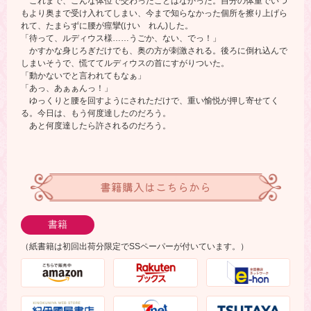
これまで、こんな体位で交わったことはなかった。自分の体重でいつ
もより奥まで受け入れてしまい、今まで知らなかった個所を擦り上げら
れて、たまらずに腰が痙攣(けい れん)した。
「待って、ルディウス様……うごか、ない、でっ！」
かすかな身じろぎだけでも、奥の方が刺激される。後ろに倒れ込んで
しまいそうで、慌ててルディウスの首にすがりついた。
「動かないでと言われてもなぁ」
「あっ、あぁぁんっ！」
ゆっくりと腰を回すようにされただけで、重い愉悦が押し寄せてく
る。今日は、もう何度達したのだろう。
あと何度達したら許されるのだろう。
書籍購入はこちらから
書籍
（紙書籍は初回出荷分限定でSSペーパーが付いています。）