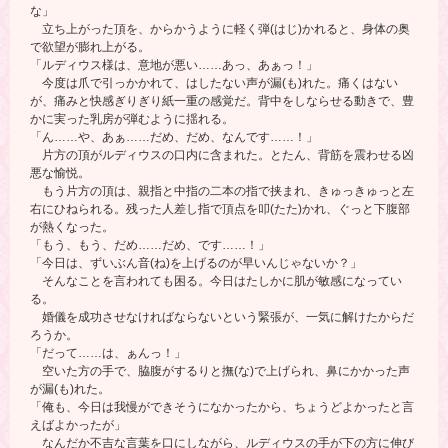
な」
立ち上がった頂を、からかうように軽く弾(はじ)かれると、身体の奥
で欲望が膨れ上がる。
「ルディウス様は、意地が悪い……あっ、あぁっ！」
今度は爪で引っかかれて、はしたない声が漏(も)れた。痛くはない
が、痛みと快感ぎりぎり紙一重の感覚だ。背中をしならせる動きで、豊
かに実った乳房が弾むように揺れる。
「ん……や、あぁ……だめ、だめ、なんです……！」
片方の頂がルディウスの口内に含まれた。とたん、背筋を震わせる凶
悪な愉悦。
もう片方の頂は、親指と中指の二本の指で挟まれ、きゅっきゅっと左
右にひねられる。残った人差し指で頂点を叩(たた)かれ、ぐっと下腹部
が熱くなった。
「もう、もう、だめ……だめ、です……！」
「今日は、ずいぶん音(ね)を上げるのが早いんじゃないか？」
そんなことを言われても困る。今日はたしかに肌が敏感になってい
る。
婚儀を成功させなければならないという緊張が、一気に解けたからだ
ろうか。
「だって……は、ぁんっ！」
空いた方の手で、脇腹がするりと撫(な)で上げられ、鼻にかかった声
が漏(も)れた。
「俺も、今日は我慢ができそうになかったから、ちょうどよかったと言
えばよかったが」
なんだか不吉な言葉を口にしながら、ルディウスの手が下の方に伸び