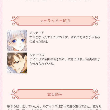
キャラクター紹介
メルティア
亡国となったエトニアの王女。健気でありながらも芯
の通った性格。
ルディウス
ディミリア帝国の若き皇帝。武勇に優れ、近隣諸国か
ら怖れられている。
試し読み
瞬きを繰り返していたら、ルディウスは黙って唇を重ねてきた。重なり