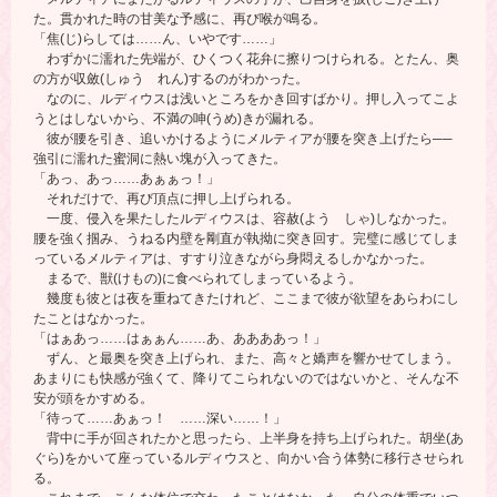
た。貫かれた時の甘美な予感に、再び喉が鳴る。
「焦(じ)らしては……ん、いやです……」
わずかに濡れた先端が、ひくつく花弁に擦りつけられる。とたん、奥
の方が収斂(しゅう れん)するのがわかった。
なのに、ルディウスは浅いところをかき回すばかり。押し入ってこよ
うとはしないから、不満の呻(うめ)きが漏れる。
彼が腰を引き、追いかけるようにメルティアが腰を突き上げたら──
強引に濡れた蜜洞に熱い塊が入ってきた。
「あっ、あっ……あぁぁっ！」
それだけで、再び頂点に押し上げられる。
一度、侵入を果たしたルディウスは、容赦(よう しゃ)しなかった。
腰を強く掴み、うねる内壁を剛直が執拗に突き回す。完璧に感じてしま
っているメルティアは、すすり泣きながら身悶えるしかなかった。
まるで、獣(けもの)に食べられてしまっているよう。
幾度も彼とは夜を重ねてきたけれど、ここまで彼が欲望をあらわにし
たことはなかった。
「はぁあっ……はぁぁん……あ、ああああっ！」
ずん、と最奥を突き上げられ、また、高々と嬌声を響かせてしまう。
あまりにも快感が強くて、降りてこられないのではないかと、そんな不
安が頭をかすめる。
「待って……あぁっ！ ……深い……！」
背中に手が回されたかと思ったら、上半身を持ち上げられた。胡坐(あ
ぐら)をかいて座っているルディウスと、向かい合う体勢に移行させられ
る。