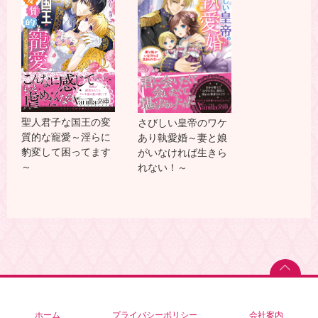
聖人君子な国王の変
さびしい皇帝のワケ
質的な寵愛～淫らに
あり執愛婚～妻と娘
豹変して困ってます
がいなければ生きら
～
れない！～
ホーム
プライバシーポリシー
会社案内