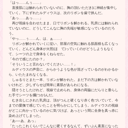
「はっ……んぅ……」
直接肌には触れられていないのに、胸の頂(いただき)に神経が集中し
ていく。下にずれたルディウスは、次のリボンを歯で挟んだ。
「あっ……あっ……」
再び視線を合わせたまま、口でリボンを解かれる。乳房には触れられ
ていないのに、どうしてこんなに胸の先端が敏感になっているのだろ
う。
「やっ……ぅ……ん、は、ぁ……」
リボンが解かれていくに従い、部屋の空気に触れる肌面積も広くなっ
ていく。どんどん身体が火照(ほ て)っていくのがどうしようもなく
て、シーツの上で身体をくねらせた。
「今ので感じたのか？」
「そういうこと言わないでください……！」
ルディウスの声音に、からかうような色が混ざっているのがわかるか
ら、いたたまれなくなる。
しゅるりとまた一本、リボンが解かれた。まだ下の方は解かれていな
いけれど、少しずらせば簡単に素肌があらわになる。
隠そうとしたけれど、視線で止められ、身体の両脇にだらりと垂らし
た手でシーツを摑(つか)んだ。
むき出しにされた乳房は、頂がつんと硬くなり赤く色づいていて、今
までの愛撫で感じていたことを明らかにしてしまう。ルディウスの視線
がどこに向かっているのかに気づけば、あっという間に全身を真っ赤に
染め上げてしまった。
「あ──あ、あっ」
「たったこれくらいでこんなに硬くするなんて、ずいぶん素直になった