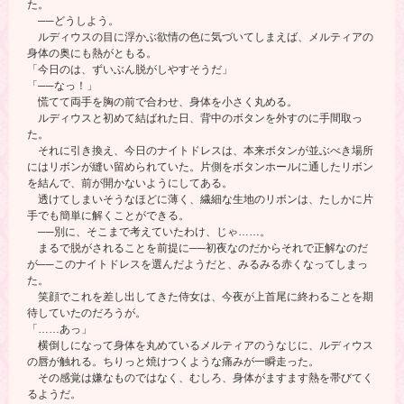
た。
──どうしよう。
ルディウスの目に浮かぶ欲情の色に気づいてしまえば、メルティアの
身体の奥にも熱がともる。
「今日のは、ずいぶん脱がしやすそうだ」
「──なっ！」
慌てて両手を胸の前で合わせ、身体を小さく丸める。
ルディウスと初めて結ばれた日、背中のボタンを外すのに手間取っ
た。
それに引き換え、今日のナイトドレスは、本来ボタンが並ぶべき場所
にはリボンが縫い留められていた。片側をボタンホールに通したリボン
を結んで、前が開かないようにしてある。
透けてしまいそうなほどに薄く、繊細な生地のリボンは、たしかに片
手でも簡単に解くことができる。
──別に、そこまで考えていたわけ、じゃ……。
まるで脱がされることを前提に──初夜なのだからそれで正解なのだ
が──このナイトドレスを選んだようだと、みるみる赤くなってしまっ
た。
笑顔でこれを差し出してきた侍女は、今夜が上首尾に終わることを期
待していたのだろうが。
「……あっ」
横倒しになって身体を丸めているメルティアのうなじに、ルディウス
の唇が触れる。ちりっと焼けつくような痛みが一瞬走った。
その感覚は嫌なものではなく、むしろ、身体がますます熱を帯びてく
るようだ。