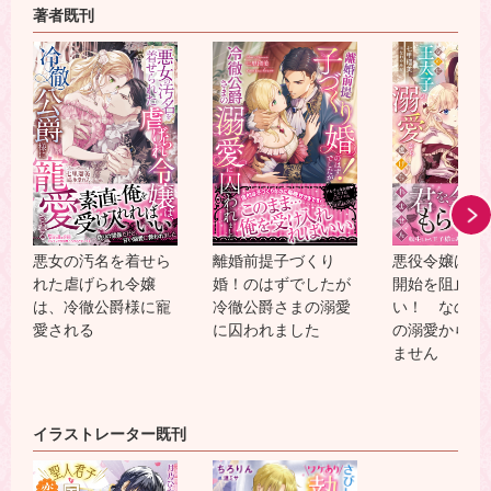
著者既刊
悪女の汚名を着せら
離婚前提子づくり
悪役令嬢はゲ
れた虐げられ令嬢
婚！のはずでしたが
開始を阻止し
は、冷徹公爵様に寵
冷徹公爵さまの溺愛
い！ なのに
愛される
に囚われました
の溺愛から逃
ません
イラストレーター既刊