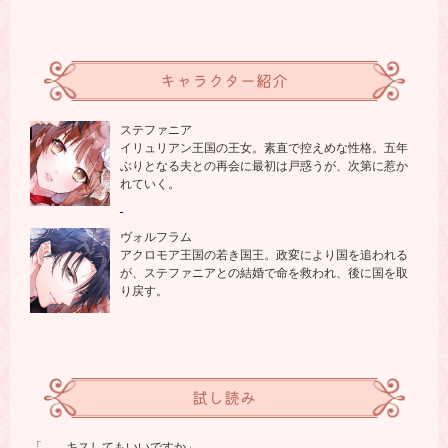
キャラクター紹介
ステファニア
イリュリアン王国の王女。素直で控えめな性格。五年
ぶりとなる夫との再会に最初は戸惑うが、次第に惹か
れていく。
ヴォルフラム
アクロモア王国の若き国王。政変により国を追われる
が、ステファニアとの結婚で命を救われ、後に国を取
り戻す。
試し読み
「……キスしてもいいですか」