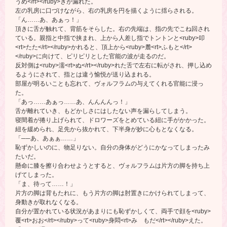
うめ</rt></ruby>きが漏れた。
左の乳房に口づけながら、右の乳房を円を描くように揺らされる。
「ん……あ、あぁっ！」
頂きに舌が触れて、背筋をそらした。右の先端は、指の先でこね回され
ている。親指と中指で挟まれ、上から人差し指でトントンと<ruby>叩
<rt>たた</rt></ruby>かれると、頂上から<ruby>麓<rt>ふもと</rt>
</ruby>に向けて、ピリピリとした官能の波が走るのだ。
反対側は<ruby>濡<rt>ぬ</rt></ruby>れた舌で左右に転がされ、押し込め
るようにされて、指とは違う愉悦が送り込まれる。
部屋が明るいことも忘れて、ヴォルフラムの与えてくれる官能に浸っ
た。
「あっ……あぁっ……あ、んんんんっ！」
舌が離れていき、もどかしさにはしたない声を漏らしてしまう。
寝間着が捲り上げられて、ドロワーズをとめている紐に手がかかった。
紐を緩められ、足先から抜かれて、下半身が妙に心もとなくなる。
「──あ、あぁぁ……」
恥ずかしいのに、物足りない。自分の身体がどうにかなってしまったみ
たいだ。
懸命に膝を擦り合わせようとすると、ヴォルフラムは片方の脚を持ち上
げてしまった。
「ま、待って……！」
片方の脚は背もたれに、もう片方の脚は肘置きにかけられてしまって、
身動きが取れなくなる。
自分が置かれている状況があまりにも恥ずかしくて、両手で顔を<ruby>
覆<rt>おお</rt></ruby>って<ruby>身悶<rt>み もだ</rt></ruby>えた。