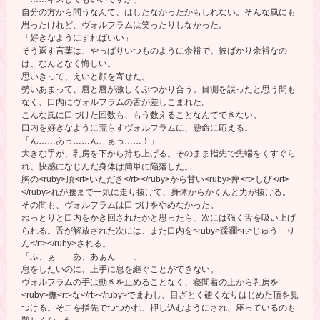
自分の方から問うなんて、はしたなかったかもしれない。そんな風にも
思ったけれど、ヴォルフラムは笑ったりしなかった。
「好きなようにすればいい」
そう返す言葉は、やっぱりいつものように余裕で。彼ばかり余裕なの
は、なんとなく悔しい。
思いきって、えいと顔を寄せた。
勢いあまって、唇と唇が激しくぶつかり合う。目測を誤ったと思う間も
なく、口内にヴォルフラムの舌が差しこまれた。
こんな風に口づけた回数も、もう数えることなんてできない。
口内を好きなように荒らすヴォルフラムに、懸命に応える。
「ん……あっ……ん、ぁっ……！」
大きな手が、乳房を下から持ち上げる。そのまま指先で先端をくすぐら
れ、快感になじんだ身体は簡単に陥落した。
胸の<ruby>頂<rt>いただき</rt></ruby>から甘い<ruby>痺<rt>しび</rt>
</ruby>れが腰まで一気に走り抜けて、身体からかくんと力が抜ける。
その間も、ヴォルフラムは口づけをやめなかった。
ねっとりと口内をかき回されたかと思ったら、次には強く舌を吸い上げ
られる。舌が解放された次には、また口内を<ruby>蹂躙<rt>じゅう り
ん</rt></ruby>される。
「ふ、ぁ……あ、あぁん……」
息をしたいのに、上手に息を継ぐことができない。
ヴォルフラムの手は動きを止めることなく、寝間着の上から乳房を
<ruby>撫<rt>な</rt></ruby>でまわし、目ざとく硬くなりはじめた頂を見
つける。そこを指先でつつかれ、押し込むようにされ、座っているのも