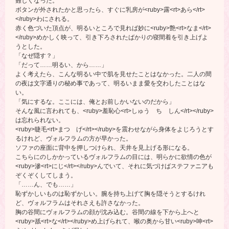
難しくなった。
ボタンが外されたかと思ったら、すぐに乳房が<ruby>露<rt>あら</rt>
</ruby>わにされる。
赤く色づいた頂点が、明るいところで見れば妙に<ruby>艶<rt>なま</rt>
</ruby>めかしく映って、引き下ろされたばかりの寝間着を引き上げよ
うとした。
「なぜ隠す？」
「だって……明るい、から……」
よく考えたら、こんな明るい中で肌を見せたことはなかった。二人の間
の夜は文字通りの秘め事であって、明るいまま愛を交わしたことはな
い。
「気にするな。ここには、俺とお前しかいないのだから」
そんな風に言われても、<ruby>羞恥心<rt>しゅう ち しん</rt></ruby>
は忘れられない。
<ruby>睫毛<rt>まつ げ</rt></ruby>を震わせながら身体をよじろうとす
るけれど、ヴォルフラムの方が早かった。
ソファの座面に背中を押しつけられ、天井を見上げる形になる。
こちらにのしかかっているヴォルフラムの目には、明らかに欲情の色が
<ruby>滲<rt>にじ</rt></ruby>んでいて、それに気づけばステファニアも
ぞくぞくしてしまう。
「……ん、でも……」
恥ずかしいものは恥ずかしい。腕を持ち上げて胸を隠そうとするけれ
ど、ヴォルフラムはそれさえも許さなかった。
胸の谷間にヴォルフラムの顔が沈み込む。谷間の線を下から上へと
<ruby>舐<rt>な</rt></ruby>め上げられて、喉の奥から甘い<ruby>呻<rt>