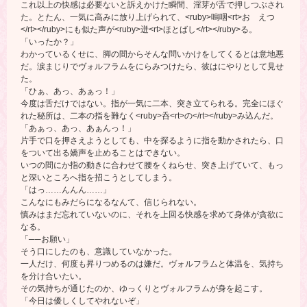
これ以上の快感は必要ないと訴えかけた瞬間、淫芽が舌で押しつぶされ
た。とたん、一気に高みに放り上げられて、<ruby>嗚咽<rt>お えつ
</rt></ruby>にも似た声が<ruby>迸<rt>ほとばし</rt></ruby>る。
「いったか？」
わかっているくせに、脚の間からそんな問いかけをしてくるとは意地悪
だ。涙まじりでヴォルフラムをにらみつけたら、彼はにやりとして見せ
た。
「ひぁ、あっ、あぁっ！」
今度は舌だけではない。指が一気に二本、突き立てられる。完全にほぐ
れた秘所は、二本の指を難なく<ruby>呑<rt>の</rt></ruby>み込んだ。
「あぁっ、あっ、あぁんっ！」
片手で口を押さえようとしても、中を探るように指を動かされたら、口
をついて出る嬌声を止めることはできない。
いつの間にか指の動きに合わせて腰をくねらせ、突き上げていて、もっ
と深いところへ指を招こうとしてしまう。
「はっ……んんん……」
こんなにもみだらになるなんて、信じられない。
慎みはまだ忘れていないのに、それを上回る快感を求めて身体が貪欲に
なる。
「──お願い」
そう口にしたのも、意識していなかった。
一人だけ、何度も昇りつめるのは嫌だ。ヴォルフラムと体温を、気持ち
を分け合いたい。
その気持ちが通じたのか、ゆっくりとヴォルフラムが身を起こす。
「今日は優しくしてやれないぞ」