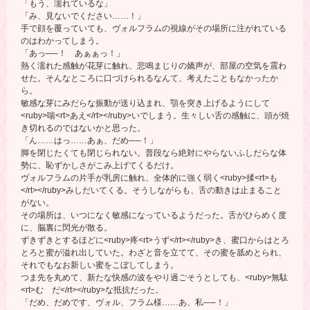
「もう、濡れているな」
「み、見ないでください……！」
手で顔を覆っていても、ヴォルフラムの視線がその場所に注がれている
のはわかってしまう。
「あっ──！ あぁぁっ！」
熱く濡れた感触が花芽に触れ、悲鳴まじりの嬌声が、部屋の空気を震わ
せた。そんなところに口づけられるなんて、考えたこともなかったか
ら。
敏感な芽にみだらな振動が送り込まれ、顎を突き上げるようにして
<ruby>喘<rt>あえ</rt></ruby>いでしまう。生々しい舌の感触に、頭が焼
き切れるのではないかと思った。
「ん……はっ……あぁ、だめ──！」
脚を閉じたくても閉じられない。普段なら絶対にやらないふしだらな体
勢に、恥ずかしさがこみ上げてくるだけ。
ヴォルフラムの片手が乳房に触れ、全体的に強く弱く<ruby>揉<rt>も
</rt></ruby>みしだいてくる。そうしながらも、舌の動きは止まること
がない。
その場所は、いつになく敏感になっているようだった。舌がひらめく度
に、脳裏に閃光が散る。
ずきずきとするほどに<ruby>疼<rt>うず</rt></ruby>き、蜜口からはとろ
とろと蜜が溢れ出していた。わざと音を立てて、その蜜を舐めとられ、
それでもなお新しい蜜をこぼしてしまう。
つま先を丸めて、新たな快感の波をやり過ごそうとしても、<ruby>無駄
<rt>む だ</rt></ruby>な抵抗だった。
「だめ、だめです、ヴォル、フラム様……あ、私──！」