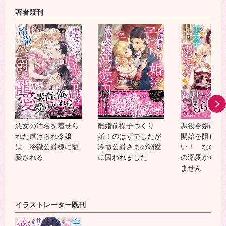
著者既刊
悪女の汚名を着せら
離婚前提子づくり
悪役令嬢はゲ
れた虐げられ令嬢
婚！のはずでしたが
開始を阻止し
は、冷徹公爵様に寵
冷徹公爵さまの溺愛
い！ なのに
愛される
に囚われました
の溺愛から逃
ません
イラストレーター既刊