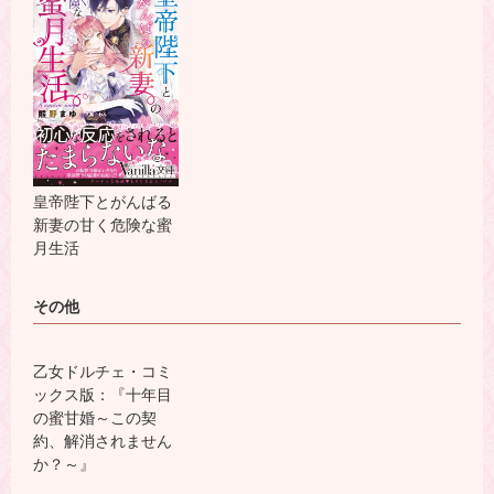
皇帝陛下とがんばる
新妻の甘く危険な蜜
月生活
その他
乙女ドルチェ・コミ
ックス版：『十年目
の蜜甘婚～この契
約、解消されません
か？～』