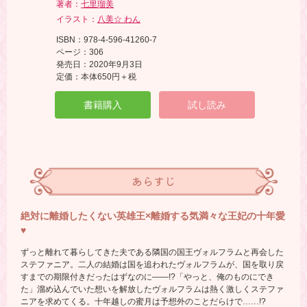
著者：
七里瑠美
イラスト：
八美☆ わん
ISBN：978-4-596-41260-7
ページ：306
発売日：2020年9月3日
定価：本体650円＋税
書籍購入
試し読み
あらすじ
絶対に離婚したくない英雄王×離婚する気満々な王妃の十年愛
♥
ずっと離れて暮らしてきた夫である隣国の国王ヴォルフラムと再会した
ステファニア。二人の結婚は国を追われたヴォルフラムが、国を取り戻
すまでの期限付きだったはずなのに――!?「やっと、俺のものにでき
た」溜め込んでいた想いを解放したヴォルフラムは熱く激しくステファ
ニアを求めてくる。十年越しの蜜月は予想外のことだらけで……!?