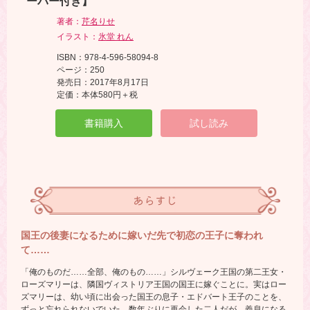
ーパー付き】
著者：
芹名りせ
イラスト：
氷堂 れん
ISBN：978-4-596-58094-8
ページ：250
発売日：2017年8月17日
定価：本体580円＋税
書籍購入
試し読み
あらすじ
国王の後妻になるために嫁いだ先で初恋の王子に奪われ
て……
「俺のものだ……全部、俺のもの……」シルヴェーク王国の第二王女・
ローズマリーは、隣国ヴィストリア王国の国王に嫁ぐことに。実はロー
ズマリーは、幼い頃に出会った国王の息子・エドバート王子のことを、
ずっと忘れられないでいた。数年ぶりに再会した二人だが、義息になる