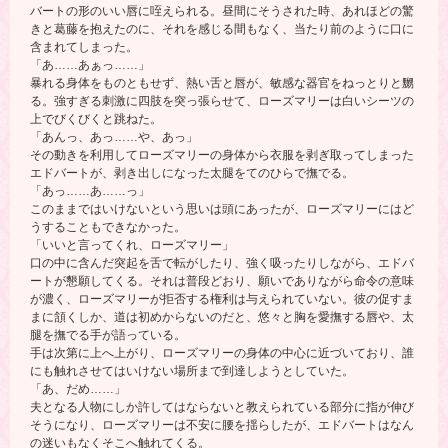
バートの形のいい唇に咥えられる。昼間にそうされた時、あれほどの驚
きと葛藤を抱えたのに、それを感じる間もなく、当たり前のように口に
含まれてしまった。
「あ……あぁっ……」
暴れる身体をものともせず、熱い舌と唇が、敏感な器官をねっとりと嬲
る。強すぎる刺激に四肢を突っ張らせて、ローズマリーは白いシーツの
上でびくびくと跳ねた。
「あんっ、あっ……や、あっ」
その動きを利用してローズマリーの身体から衣服を剥ぎ取ってしまった
エドバートが、剥き出しになった太腿をてのひらで撫でる。
「あっ……あ……っ」
このままではいけないという思いは頭にあったが、ローズマリーにはど
うすることもできなかった。
「いいと言ってくれ、ローズマリー」
口の中に含んだ突起を舌で転がしたり、強く吸ったりしながら、エドバ
ートが懇願してくる。それは普段どおり、願いでありながら命令の意味
が濃く、ローズマリーが拒否する権利は与えられていない。彼の促すま
まに頷くしか、道は初めからないのだと、悠々と胸を愛撫する唇や、太
腿を撫でる手が語っている。
手は次第に上へ上がり、ローズマリーの身体の中心に近づいており、誰
にも触れさせてはいけない場所まで到達しようとしていた。
「あ、だめ……」
夫となる人物にしか許してはならないと教えられている部分に指が伸び
そうになり、ローズマリーは不安に腰を揺らしたが、エドバートはなん
の迷いもなくそこへ触れてくる。