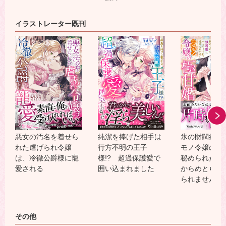
イラストレーター既刊
悪女の汚名を着せら
純潔を捧げた相手は
氷の財閥総帥
れた虐げられ令嬢
行方不明の王子
モノ令嬢の極
は、冷徹公爵様に寵
様!? 超過保護愛で
秘められた執
愛される
囲い込まれました
からめとられ
られません～
その他