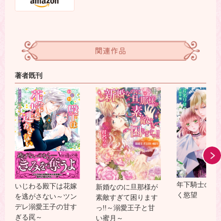
関連作品
著者既刊
年下騎士のめ
いじわる殿下は花嫁
新婚なのに旦那様が
く慾望
を逃がさない～ツン
素敵すぎて困ります
デレ溺愛王子の甘す
っ!!～溺愛王子と甘
ぎる罠～
い蜜月～