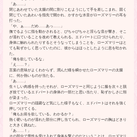
「あ……」
閉じあわせていた太腿の間に割りこむようにして手を差しこまれ、固く
閉じていたあわいを指先で開かれ、かすかな水音がローズマリーの耳を
打った。
「や、ぁ……だめ……あっ……」
撫でるように指を動かされると、ぴちゃぴちゃと淫らな音が響き、そこ
が濡れていることを改めて教えられる。エドバートに口づけられたり、
身体に触れられたりするとそうなってしまうことを、ローズマリーはと
ても恥ずかしく思っていたのに、彼からはほっとしたように息を吐かれ
た。
「俺を欲しているな」
「え……？」
言葉の意味がよくわからず、潤んだ瞳を瞬かせたローズマリーの太腿
に、何か熱いものが当たる。
「あ……」
生々しい肉感を持ったそれが、ローズマリーと同じように服を次々と脱
ぎ捨てているエドバートの身体の一部だと思い当たり、恥ずかしさに頬
が染まった。
ローズマリーの躊躇など気にした様子もなく、エドバートはそれを強く
押しつけてくる。
「俺もお前を欲している。わかるか？」
熱く硬いものが濡れた部分に押し当てられ、ローズマリーの胸はどきり
と大きく跳ねた。
「あ……！」
その部分で男性を受け入れて身体を繋ぐのだということは、ローズマリ