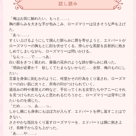
試し読み
「俺はお前に触れたい。もっと……」
胸の膨らみを大きな手が包みこみ、ローズマリーは泣きそうな声を上げ
た。
「あっ……」
すくい上げるようにして掴んだ膨らみに唇を寄せようと、エドバートが
ローズマリーの胸もとに顔を伏せてくる。滑らかな黒髪を反射的に抱き
しめてしまいながら、ローズマリーは問いかける。
「なんっ……で……っあ」
白い肌をきつく吸われ、薔薇の花弁のような跡が膨らみに残った。
「理由が必要か？ 欲しくてたまらないからだ……全部、俺のものにし
たい」
言葉を身体に刻むかのように、何度かその行為をくり返され、ローズマ
リーの白い肌に次々と、所有の印がつけられていく。
湯浴みの時や着替えの時など、手伝ってくれる女官たちやアニーにそれ
を見つけられたらなんと思われるだろうかと、ローズマリーは背中に冷
たいものを感じた。
「だめ……っ、あ……っ」
しかし腕にも身体にもほぼ力が入らず、エドバートを押し返すことはで
きない。
ささやかな抵抗をくり返すローズマリーを、エドバートは腕に抱き上
げ、長椅子から立ち上がった。
「あ……や……」