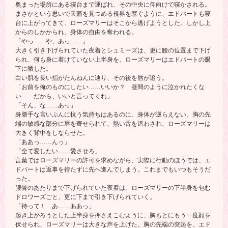
奥まった場所にある寝台まで運ばれ、その中央に仰向けで寝かされる。
まさかという思いで天蓋を見つめる視界を塞ぐように、エドバートも寝
台に上がってきて、ローズマリーはそこから逃げようとした。しかし上
からのしかかられ、身体の自由を奪われる。
「やっ……や、あっ……」
大きく引き下げられていた夜着とシュミーズは、更に腰の位置まで下げ
られ、何も身に着けていない上半身を、ローズマリーはエドバートの眼
下に晒した。
白い肌を長い指がたんねんに辿り、その後を唇が追う。
「お前を俺のものにしたい……いいか？ 昼間のように泣かれたくな
い……だから、いいと言ってくれ」
「そん、な……あっ」
身勝手な言いぶんに抗う気持ちはあるのに、身体が逆らえない。胸の先
端の敏感な部分に唇を寄せられて、熱い舌を這わされ、ローズマリーは
大きく背中をしならせた。
「ああっ……んっ」
「全て愛したい……愛させろ」
言葉ではローズマリーの許可を求めながら、実際に行動のほうでは、エ
ドバートは返事を待たずに先へ進んでしまう。これまでもいつもそうだ
った。
腰骨のあたりまで下げられていた夜着は、ローズマリーの下半身を包む
ドロワーズごと、更に下まで引き下げられていく。
「待って！ あ……ああっ」
起き上がろうとした上半身を押さえこむように、胸もとにもう一度顔を
伏せられ、ローズマリーは大きな声を上げた。胸の先端の突起を、エド