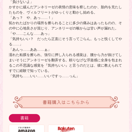
「負けないよ」
かすかに緩んだアンネリーゼの表情の意味を察したのか、胎内を充たし
たものを、ヴィルフリートがゆっくりと動かし始める。
「あっ？ や、あっ……！」
拓かれたばかりの場所を擦られることに多少の痛みはあったものの、そ
の中に心地良さが混じり、アンネリーゼの喉からは甘い声が漏れた。
「や……こんな……あっ」
「気持ちいい？ だったら正直にそう言ってごらん。もっと悦くしてや
る……」
「あんっ……ああ……ぁ」
濡れた粘膜を擦られ、強引に押し入られる感覚は、腰から力が抜けてし
まいそうにアンネリーゼを翻弄する。頼りなげな浮遊感に全身を包まれ
るこの不思議な感覚を『気持ちいい』と言うのだとは、彼に教えられて
すでに経験で知っている。
「気持ち……いい……いいですっ……っん」
書籍購入はこちらから
書籍