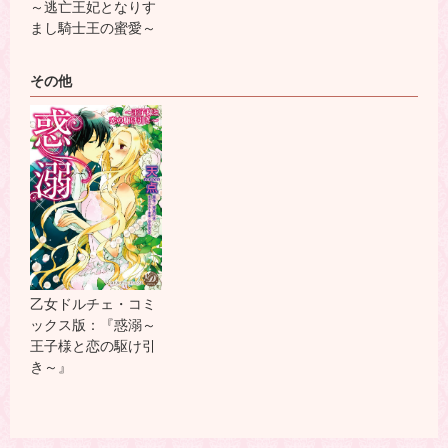
～逃亡王妃となりす
まし騎士王の蜜愛～
その他
乙女ドルチェ・コミ
ックス版：『惑溺～
王子様と恋の駆け引
き～』