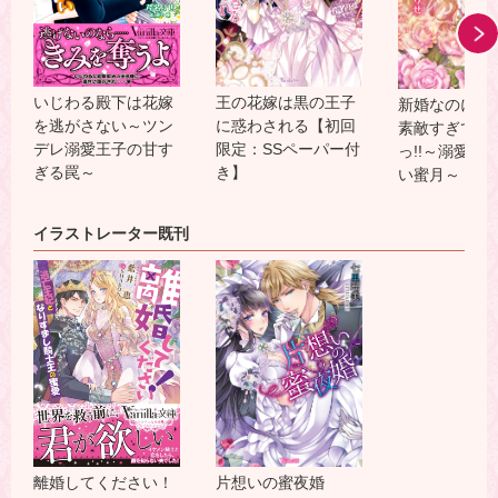
いじわる殿下は花嫁
王の花嫁は黒の王子
新婚なのに旦
を逃がさない～ツン
に惑わされる【初回
素敵すぎて困
デレ溺愛王子の甘す
限定：SSペーパー付
っ!!～溺愛王
ぎる罠～
き】
い蜜月～
イラストレーター既刊
片想いの蜜夜婚
離婚してください！