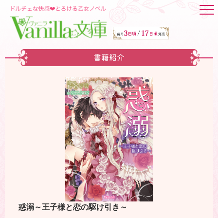
書籍紹介
惑溺～王子様と恋の駆け引き～