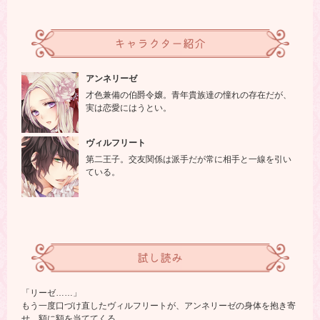
キャラクター紹介
アンネリーゼ
才色兼備の伯爵令嬢。青年貴族達の憧れの存在だが、
実は恋愛にはうとい。
ヴィルフリート
第二王子。交友関係は派手だが常に相手と一線を引い
ている。
試し読み
「リーゼ……」
もう一度口づけ直したヴィルフリートが、アンネリーゼの身体を抱き寄
せ、額に額を当ててくる。