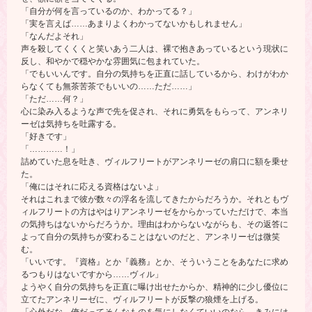
「自分が何を言っているのか、わかってる？」
「実を言えば……あまりよくわかってないかもしれません」
「なんだよそれ」
声を殺してくくくと笑いあう二人は、裸で抱きあっているという現状に
反し、和やかで穏やかな雰囲気に包まれていた。
「でもいいんです。自分の気持ちを正直に話しているから、わけがわか
らなくても無茶苦茶でもいいの……ただ……」
「ただ……何？」
心に染み入るような声で先を促され、それに勇気をもらって、アンネリ
ーゼは気持ちを吐露する。
「好きです」
「…………！」
詰めていた息を吐き、ヴィルフリートがアンネリーゼの肩口に額を乗せ
た。
「俺にはそれに応える資格はないよ」
それはこれまで彼が数々の浮名を流してきたからだろうか。それともヴ
ィルフリートの方はやはりアンネリーゼをからかっていただけで、本当
の気持ちはないからだろうか。理由はわからないながらも、その返答に
よって自分の気持ちが変わることはないのだと、アンネリーゼは微笑
む。
「いいです。『資格』とか『義務』とか、そういうことをあなたに求め
るつもりはないですから……ヴィル」
ようやく自分の気持ちを正直に曝け出せたからか、精神的に少し優位に
立てたアンネリーゼに、ヴィルフリートが反撃の狼煙を上げる。
「心外だな。俺だってそんなものを気にしなくていいのなら、きみには