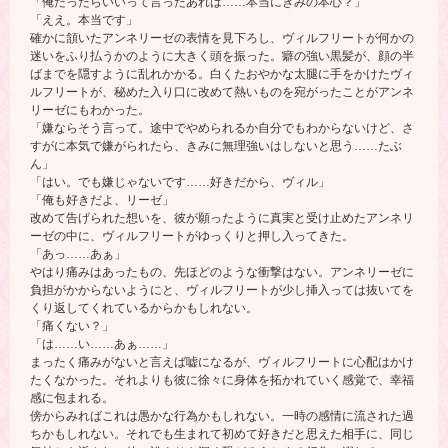
「俺だったらいいって言ったあれは……本当にきみの本心？」
「ええ。本当です」
確かに頷いたアンネリーゼの表情を見下ろし、ヴィルフリートが何かの
迷いをふり払うかのように大きく頭を振った。癖の強い黒髪が、顔の半
ばまでを隠すように乱れかかる。白くたおやかな太腿に手をかけたヴィ
ルフリートが、秘めた入り口に改めて熱いものを宛がったことがアンネ
リーゼにもわかった。
「嫌ならそう言って。途中でやめられるか自分でもわからないけど、さ
すがに本気で嫌がられたら、きみに無理強いはしないと思う……たぶ
ん」
「はい。でも嫌じゃないです……好きだから、ヴィル」
「俺も好きだよ、リーゼ」
改めて告げられた想いを、彼が願ったように真実と受け止めたアンネリ
ーゼの中に、ヴィルフリートがゆっくりと押し入ってきた。
「あっ……あぁ」
やはり痛みはあったもの、先ほどのような衝撃はない。アンネリーゼに
負担がかからないようにと、ヴィルフリートが少し挿入っては抜いてを
くり返してくれているからかもしれない。
「痛くない？」
「は……い……あぁ……」
まったく痛みがないと言えば嘘になるが、ヴィルフリートに心配はかけ
たくなかった。それよりも彼に徐々に身体を拓かれていく感覚で、幸福
感に包まれる。
傍からみればこれは愚かな行為かもしれない。一時の感情に流された過
ちかもしれない。それでも生まれて初めて好きだと思えた相手に、同じ