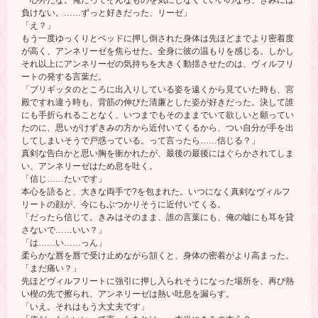
負けない。……ずっと好きだった、リーゼ」
「え？」
もう一度ゆっくりとベッドに押し倒された身体は先ほどまでより密着度
が高く、アンネリーゼを焦らせた。全身に彼の温もりを感じる。しかし
それ以上にアンネリーゼの気持ちを大きく動揺させたのは、ヴィルフリ
ートの発する言葉だ。
「ブリギッタのところに出入りしている姿を遠くから見ていた時も、宮
殿ですれ違う時も、背筋の伸びた清廉とした姿が好きだった。決して誰
にも手折られることなく、いつまでもそのままでいて欲しいと願ってい
たのに、思いがけずきみの方から近付いてくるから、つい自分が手を出
してしまいそうで戸惑っている。って言ったら……信じる？」
真剣な告白かと思い胸を衝かれたが、最後の最後にはぐらかされてしま
い、アンネリーゼはため息を吐く。
「信じ……たいです」
本心を語ると、大きな両手で?を包まれた。いつになく真剣なヴィルフ
リートの顔が、今にもぶつかりそうに近付いてくる。
「だったら信じて。きみはそのまま、誰の言葉にも、俺の嘘にも耳を貸
さないで……いい？」
「は……い……っん」
柔らかな唇を唇で受け止めながら頷くと、身体の密着がより高まった。
「まだ痛い？」
先ほどヴィルフリートに強引に押し入られそうになった場所を、再び熱
い楔の先で擦られ、アンネリーゼは熱い吐息を漏らす。
「いえ。それはもう大丈夫です」