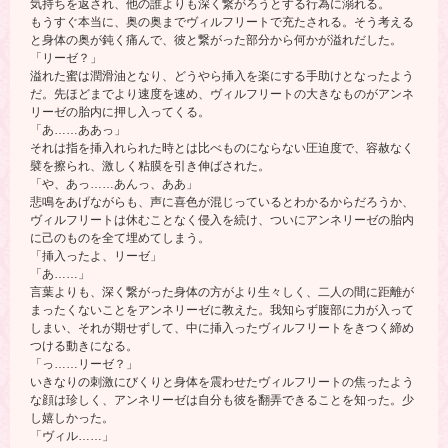
気持ちを返され、他の誰よりも深く繋がろうとする行為に溺れる。
もうすぐ本当に、奥の奥までヴィルフリートで充たされる。そう考える
と身体の奥が鈍く痛んで、彼と繋がった部分から何かが溢れだした。
「リーゼ？」
溢れた蜜は潤滑油となり、どうやら挿入を楽にする手助けとなったよう
だ。先ほどまでより速度を速め、ヴィルフリートの大きなものがアンネ
リーゼの胎内に押し入ってくる。
「あ……ああっ」
それは指を挿入れられた時とは比べものにならない圧迫度で、容赦なく
襞を擦られ、激しく粘膜を引き伸ばされた。
「や、あっ……あんっ、ああ」
悲鳴をあげながらも、声に喜色が混じっているとわかるからだろうか、
ヴィルフリートは休むことなく侵入を続け、ついにアンネリーゼの胎内
に己のものを全て埋めてしまう。
「挿入ったよ、リーゼ」
「あ……」
言葉よりも、深く繋がった身体の方がより生々しく、二人の間に距離が
まったくないことをアンネリーゼに教えた。我知らず腹部に力が入って
しまい、それが期せずして、中に挿入ったヴィルフリートをきつく締め
つける動きになる。
「っ……リーゼ？」
いきなりの刺激にびくりと身体を震わせたヴィルフリートの焦ったよう
な顔は珍しく、アンネリーゼは自分も彼を翻弄できることを知った。少
し嬉しかった。
「ヴィル……」