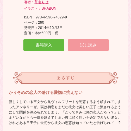
著者：
芹名りせ
イラスト：
SHABON
ISBN：978-4-596-74329-9
ページ：290
発売日：2014年10月3日
定価：本体590円＋税
書籍購入
試し読み
あらすじ
かりそめの恋人の蕩ける愛撫に抗えない――
親しくしている王女から兄ヴィルフリートを誘惑するよう頼まれてしま
ったアンネリーゼ。実は初恋もまだな彼女は美しい王子に流されるよう
にして関係を深められてしまう。「だってきみは俺の恋人だろう？」と
まどいながらも一線を越えてしまい彼に傾く想いを否定できない彼女。
けれどある日王子に最初から彼女の思惑は知っていたと告げられて―!?