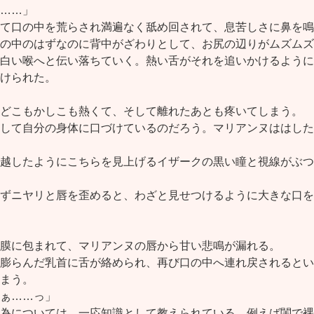
……」
て口の中を荒らされ満遍なく舐め回されて、息苦しさに鼻を鳴
の中のはずなのに背中がざわりとして、お尻の辺りがムズムズ
白い喉へと伝い落ちていく。熱い舌がそれを追いかけるように
けられた。
どこもかしこも熱くて、そして離れたあとも疼いてしまう。
して自分の身体に口づけているのだろう。マリアンヌははした
越したようにこちらを見上げるイザークの黒い瞳と視線がぶつ
ずニヤリと唇を歪めると、わざと見せつけるように大きな口を
膜に包まれて、マリアンヌの唇から甘い悲鳴が漏れる。
膨らんだ乳首に舌が絡められ、再び口の中へ連れ戻されるとい
まう。
ぁ……っ」
為については、一応知識として教えられている。例えば閨で裸