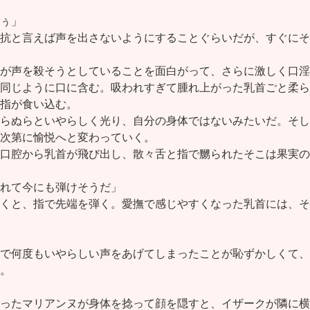
ぅ」
抗と言えば声を出さないようにすることぐらいだが、すぐにそ
が声を殺そうとしていることを面白がって、さらに激しく口淫
同じように口に含む。吸われすぎて腫れ上がった乳首ごと柔ら
指が食い込む。
らぬらといやらしく光り、自分の身体ではないみたいだ。そし
次第に愉悦へと変わっていく。
口腔から乳首が飛び出し、散々舌と指で嬲られたそこは果実の
れて今にも弾けそうだ」
くと、指で先端を弾く。愛撫で感じやすくなった乳首には、そ
で何度もいやらしい声をあげてしまったことが恥ずかしくて、
。
ったマリアンヌが身体を捻って顔を隠すと、イザークが隣に横