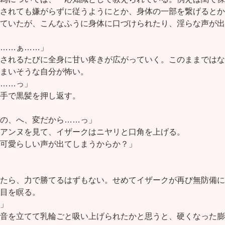
されても嫌がらずに従うようにとか、身体の一部を繋げるとか
ていたが、こんなふうに身体に口づけられたり、淫らな声が出
……ぁ……」
されるたびに全身に甘い疼きが広がっていく。このままではな
まいそうな自分が怖い。
……っ」
手で黒髪を押し返す。
の、へ、変だから……っ」
アンヌを見て、イザークはニヤリと口角を上げる。
可愛らしい声が出てしまうからか？」
たら、力で勝てるはずもない。せめてイザークが再び無防備に
目を瞑る。
」
音を立てて乳輪ごと吸い上げられたかと思うと、硬くなった膨