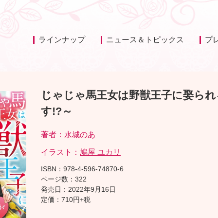
ラインナップ
ニュース＆トピックス
プ
じゃじゃ馬王女は野獣王子に娶られ
す!?～
著者：
水城のあ
イラスト：
鳩屋 ユカリ
ISBN：978-4-596-74870-6
ページ数：322
発売日：2022年9月16日
定価：710円+税