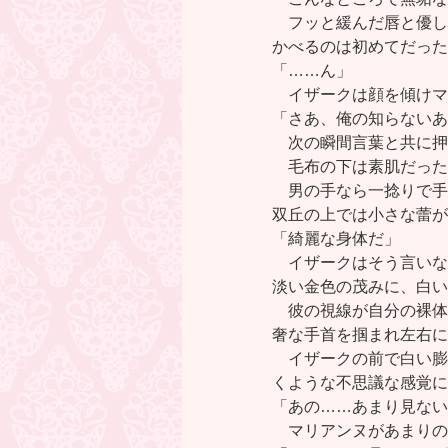
フッと緩んだ唇と優し
かべるのは初めてだった
「……ん」
イザークは顔を傾けマ
「さあ、俺の知らないあ
次の瞬間言葉と共に押
毛布の下は素肌だった
男の手なら一捻りで手
双丘の上では小さな蕾が
「綺麗な身体だ」
イザークはそう言いな
淡い金色の茂みに、白い
彼の視線が自分の裸体
奢な手首を掴まれ左右に
イザークの前で白い膨
くような不思議な感覚に
「あの……あまり見ない
マリアンヌがあまりの