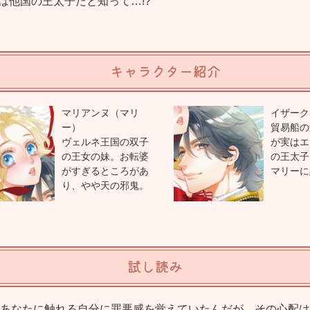
は他国の王太子だと知って…!?
キャラクター紹介
マリアンヌ（マリ
イザーク
ー）
貿易船の
ヴェルネ王国の双子
が実はエ
の王女の妹。お転婆
の王太子
がすぎるところがあ
マリーに
り、やや天の邪鬼。
試し読み
あなたに触れる自分に罪悪感を覚えていたんだが、その心配は