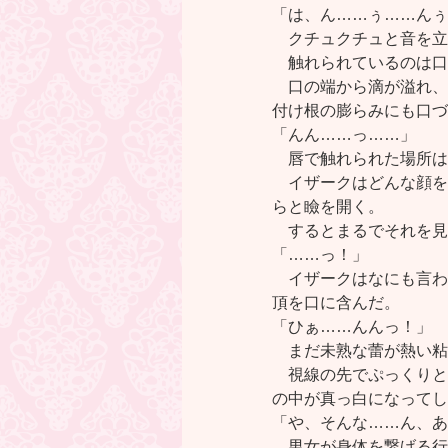
「は、ん……ぅ……んぅ
クチュクチュと音を立
触れられているのは口
口の端から滴が溢れ、
付け根の膨らみにも口づ
「んん……っ……」
唇で触れられた場所は
イザークはどんな顔を
らと瞼を開く。
するとまるでそれを見
「……っ！」
イザークはなにも言わ
頂を口に含んだ。
「ひぁ……んんっ！」
まだ未熟な蕾が熱い粘
視線の先でぷっくりと
の中が真っ白になってし
「や、そんな……ん、あ
男女が身体を繋げる行