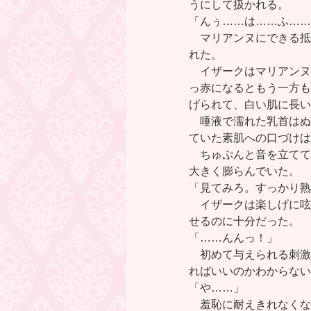
うにして扱かれる。
「んぅ……は……ふ……
マリアンヌにできる抵
れた。
イザークはマリアンヌ
っ赤になるともう一方も
げられて、白い肌に長い
唾液で濡れた乳首はぬ
ていた素肌への口づけは
ちゅぷんと音を立てて
大きく膨らんでいた。
「見てみろ。すっかり熟
イザークは楽しげに呟
せるのに十分だった。
「……んんっ！」
初めて与えられる刺激
ればいいのかわからない
「や……」
羞恥に耐えきれなくな