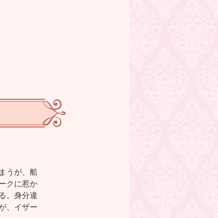
まうが、船
ークに惹か
る。身分違
が、イザー