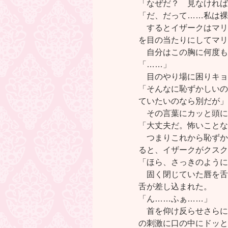
「なぜだ？ 見なければ
「だ、だって……私は裸
するとイザークはマリ
を目の当たりにしてマリ
自分はこの胸に何度も
「……」
目のやり場に困りキョ
「そんなに恥ずかしいの
ていたいのなら別だが」
その言葉にカッと頭に
「大丈夫だ。怖いことな
つまりこれから恥ずか
ると、イザークがクスク
「ほら、さっきのように
固く閉じていた唇を舌
舌が差し込まれた。
「ん……ふぁ……」
首を仰け反らせさらに
の刺激に口の中にドッと