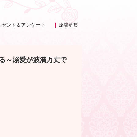
レゼント＆アンケート
原稿募集
る～溺愛が波瀾万丈で