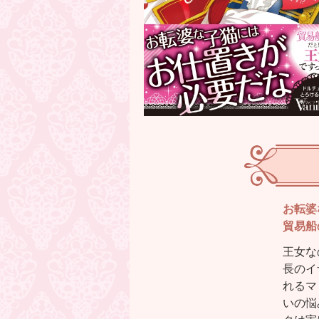
お転婆
貿易船
王女な
長のイ
れるマ
いの悩