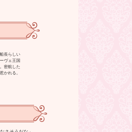
船長らしい
ーヴェ王国
。密航した
惹かれる。
なさそうだな」