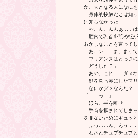
か、夫となる人になにを
身体的接触だとは知っ
は知らなかった。
「や、ん、んんぁ……は
腔内で乳首を舐め転が
おかしなことを言ってし
「あ、ン！ ま、まって
マリアンヌはとっさに
「どうした？」
「あの、これ……ダメな
顔を真っ赤にしたマリ
「なにがダメなんだ？ 
「……っ！」
「ほら、手を離せ」
手首を掴まれてしまっ
を見ないためにギュッと
「ふっ……ん、んぅ……
わざとチュプチュプと