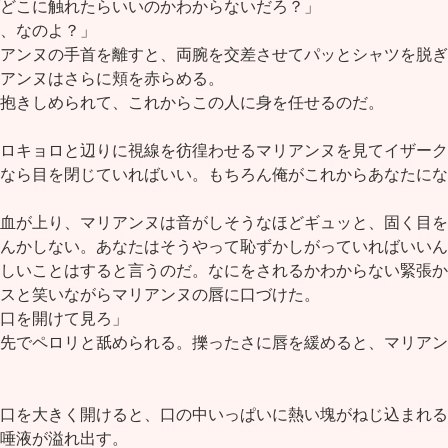
どこに触れたらいいのかわからないだろ？」
、なのよ？」
アンヌの手首を離すと、両腕を交差させてパッとシャツを脱ぎ
アンヌはさらに頬を赤らめる。
抱きしめられて、これからこの人に身を任せるのだ。
ロキョロと辺りに視線を彷徨わせるマリアンヌを見てイザーク
なら目を閉じていればいい。もちろん俺がこれからあなたにな
血が上り、マリアンヌは音がしそうなほどギュッと、固く目を
んかしない。あなたはそうやって恥ずかしがっていればいいん
しいことはすると言うのだ。なにをされるかわからない緊張か
スと笑いながらマリアンヌの唇に口づけた。
口を開けて見ろ」
先でペロリと舐められる。擽ったさに唇を緩めると、マリアン
口を大きく開けると、口の中いっぱいに熱い塊がねじ込まれる
唾液が溢れ出す。