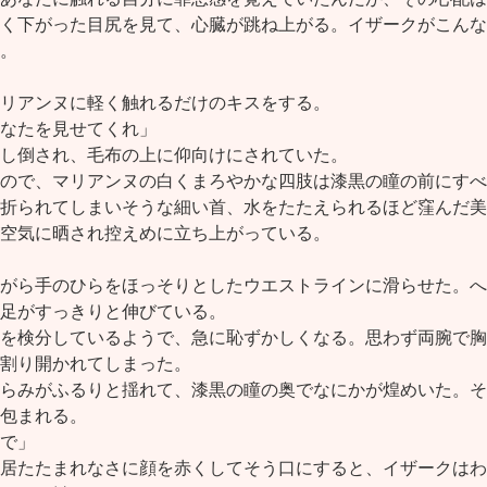
く下がった目尻を見て、心臓が跳ね上がる。イザークがこんな
。
リアンヌに軽く触れるだけのキスをする。
なたを見せてくれ」
し倒され、毛布の上に仰向けにされていた。
ので、マリアンヌの白くまろやかな四肢は漆黒の瞳の前にすべ
折られてしまいそうな細い首、水をたたえられるほど窪んだ美
空気に晒され控えめに立ち上がっている。
がら手のひらをほっそりとしたウエストラインに滑らせた。へ
足がすっきりと伸びている。
を検分しているようで、急に恥ずかしくなる。思わず両腕で胸
割り開かれてしまった。
らみがふるりと揺れて、漆黒の瞳の奥でなにかが煌めいた。そ
包まれる。
で」
居たたまれなさに顔を赤くしてそう口にすると、イザークはわ