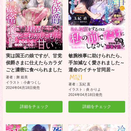
実は国王の娘ですが、甘党
敏腕検事に助けられたら、
侯爵さまに仕えたらカラダ
手加減なく愛されました～
ごと濃密に食べられました
運命のイチャ甘同居～
著者：舞 姫美
イラスト：小倉つくし
著者：玉紀 直
2024年04月18日発売
イラスト：炎 かりよ
2024年04月18日発売
詳細をチェック
詳細をチェック