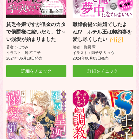
離婚前提の結婚でしたよ
貧乏令嬢ですが借金のカタ
ね!? ホテル王は契約妻を
で侯爵様に嫁いだら、甘～
愛し尽くしたい
い溺愛が始まりました
著者：御厨 翠
著者：ほづみ
イラスト：御子柴 リョウ
イラスト：蜂 不二子
2024年06月03日発売
2024年06月18日発売
詳細をチェック
詳細をチェック