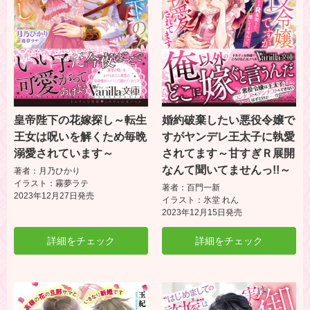
皇帝陛下の花嫁探し～転生
婚約破棄したい悪役令嬢で
王女は呪いを解くため毎晩
すがヤンデレ王太子に執愛
溺愛されています～
されてます～甘すぎＲ展開
なんて聞いてませんっ!!～
著者：月乃ひかり
イラスト：霧夢ラテ
著者：百門一新
2023年12月27日発売
イラスト：氷堂 れん
2023年12月15日発売
詳細をチェック
詳細をチェック