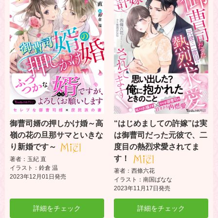
御曹司婿の押しかけ婚～高
“はじめましての許嫁”は実
嶺の花の旦那サマといきな
は御曹司だった元彼で、二
り新婚です～
度目の熱烈求愛されてま
す！
著者：玉紀 直
イラスト：鈴倉 温
著者：西條六花
2023年12月01日発売
イラスト：南国ばなな
2023年11月17日発売
詳細をチェック
詳細をチェック