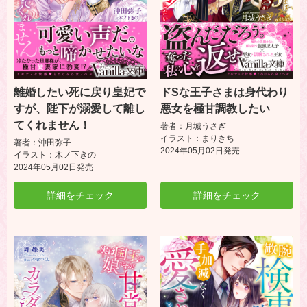
離婚したい死に戻り皇妃で
ドSな王子さまは身代わり
すが、陛下が溺愛して離し
悪女を極甘調教したい
てくれません！
著者：月城うさぎ
イラスト：まりきち
著者：沖田弥子
2024年05月02日発売
イラスト：木ノ下きの
2024年05月02日発売
詳細をチェック
詳細をチェック