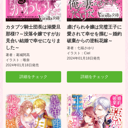
カタブツ騎士団長は溺愛旦
虐げられ令嬢は完璧王子に
那様!?～没落令嬢ですがお
愛されて幸せを掴む～婚約
見合い結婚で幸せになりま
破棄からの逆転花嫁～
した～
著者：七福さゆり
イラスト：Ciel
著者：葛城阿高
2024年01月18日発売
イラスト：唯奈
2024年01月18日発売
詳細をチェック
詳細をチェック