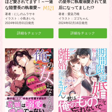
ほど愛されてます！～一途
の皇帝に執着溺愛されて皇
な陸曹長の執着愛～
后になってました!?
著者：にしのムラサキ
著者：愛染乃唯
イラスト：小島きいち
イラスト：ゴゴちゃん
2024年03月01日発売
2024年02月16日発売
詳細をチェック
詳細をチェック