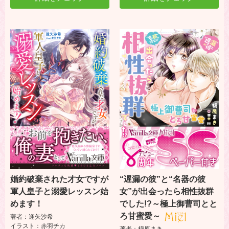
婚約破棄された才女ですが
“遅漏の彼”と“名器の彼
軍人皇子と溺愛レッスン始
女”が出会ったら相性抜群
めます！
でした!?～極上御曹司とと
ろ甘蜜愛～
著者：逢矢沙希
イラスト：赤羽チカ
著者：槇原まき