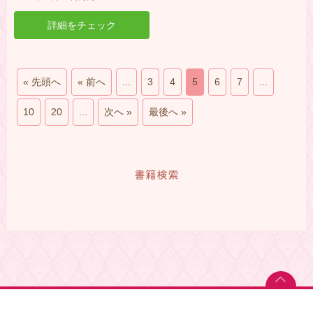
詳細をチェック
« 先頭へ
« 前へ
...
3
4
5
6
7
...
10
20
...
次へ »
最後へ »
書籍検索