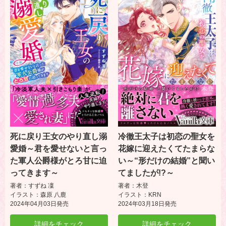
死に戻り王女のやり直し溺
冷徹王太子は初恋の聖女を
愛婚～君を愛せないと言っ
花嫁に迎えたくてたまらな
た軍人公爵様がとろ甘に迫
い～“形だけの結婚”と聞い
ってきます～
てましたが!?～
著者：すずね 凜
著者：木登
イラスト：森原 八鹿
イラスト：KRN
2024年04月03日発売
2024年03月18日発売
詳細をチェック
詳細をチェック