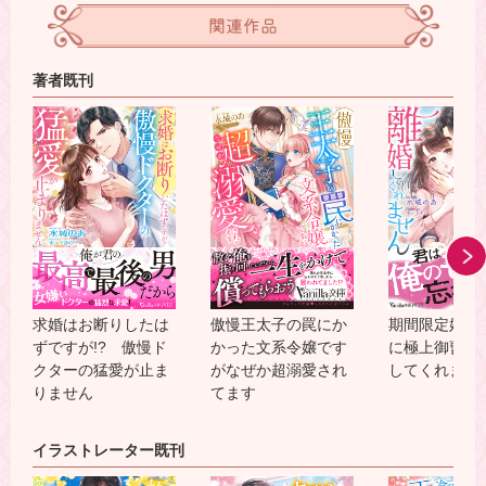
関連作品
著者既刊
求婚はお断りしたは
傲慢王太子の罠にか
期間限定婚だ
ずですが!? 傲慢ド
かった文系令嬢です
に極上御曹司
クターの猛愛が止ま
がなぜか超溺愛され
してくれませ
りません
てます
イラストレーター既刊