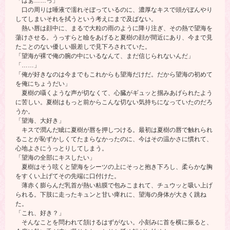
「はぁ……っ」
口の周りは唾液で濡れそぼっているのに、濃厚なキスで頭がぼんやり
してしまいそれを拭うという考えにまで及ばない。
熱い唇は顔中に、まるで大粒の雨のように降り注ぎ、その熱で望海を
蕩けさせる。うっすらと瞼をあげると夏樹の顔が間近にあり、今まで見
たことのない優しい眼差しで見下ろされていた。
「望海が裸で俺の腕の中にいるなんて、まだ信じられないんだ」
「……」
「俺が好きなのは今までもこれからも望海だけだ。だから望海の初めて
を俺にちょうだい」
夏樹の囁くような声が切なくて、心臓がギュッと掴みあげられたよう
に苦しい。夏樹はもっと前からこんな切ない気持ちになっていたのだろ
うか。
「望海、大好き」
キスで潤んだ眦に夏樹が唇を押しつける。最初は夏樹の唇で触れられ
ることが恥ずかしくてたまらなかったのに、今はその温かさに慣れて、
心地よさにうっとりしてしまう。
「望海の全部にキスしたい」
夏樹はそう呟くと望海をシーツの上にそっと抱き下ろし、柔らかな胸
をすくい上げてその先端に口付けた。
薄赤く膨らんだ乳首が熱い粘膜で包みこまれて、チュウッと吸い上げ
られる。下肢に走ったキュンと甘い痺れに、望海の身体が大きく跳ね
た。
「これ、好き？」
そんなことを問われて頷けるはずがない。小刻みに首を横に振ると、