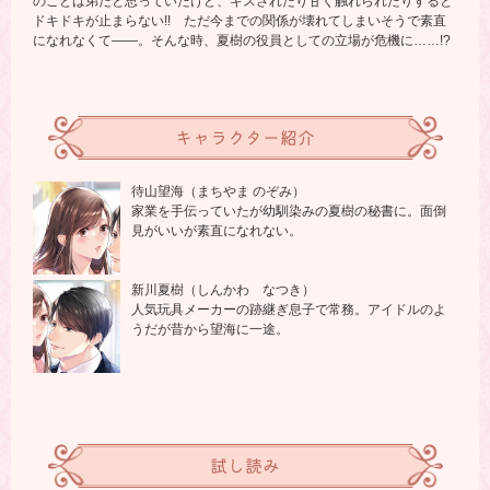
のことは弟だと思っていたけど、キスされたり甘く触れられたりすると
ドキドキが止まらない!! ただ今までの関係が壊れてしまいそうで素直
になれなくて――。そんな時、夏樹の役員としての立場が危機に……!?
キャラクター紹介
待山望海（まちやま のぞみ）
家業を手伝っていたが幼馴染みの夏樹の秘書に。面倒
見がいいが素直になれない。
新川夏樹（しんかわ なつき）
人気玩具メーカーの跡継ぎ息子で常務。アイドルのよ
うだが昔から望海に一途。
試し読み