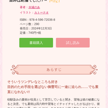
染みは絶倫でした!?～
著者：
水城のあ
イラスト：
カトーナオ
ISBN：978-4-596-72036-8
ページ数：290
発売日：2024年12月3日
定価：740円+税
書籍購入
試し読み
あらすじ
そういうツンデレなところも好き
目的のため手段を選ばない御曹司に一途に迫られ……でも素
直になれない!!
幼馴染みの夏樹が役員として苦労していると聞き、望海は彼の秘書にな
ると決意。でも夏樹は四六時中望海とイチャイチャしたがるばかり。彼