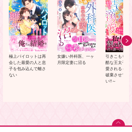
極上パイロットは再
女嫌い外科医、一ヶ
引きこもり令
会した最愛の人と息
月限定妻に沼る
酷な王太子に
子を包み込んで離さ
愛される～仮
ない
破棄させてく
い!!～