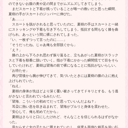
のできないお腹の奥や足の間までがムズムズしてきてしまう。
まだスカートと下着が残っていることが唯一の救いだと思った瞬間、
夏樹の手がスカートのジッパーに伸びた。
「あ……」
スカートを脱がされると思っていたのに、夏樹の手はスカートと一緒
にストッキングや下着も引き下ろしてしまう。抵抗する間もなく膝を曲
げられ、あっという間に裸にされてしまった。
「い、一枚ずつって言ったのに……」
「そうだったね。じゃあ俺も全部脱ぐから」
「え？」
膝の上から下ろされ思わず振り返ると、立ちあがった夏樹がスラック
スと下着を順番に脱いでいく。指が下着にかかった瞬間慌てて目をそら
していたけれど、夏樹は望海の前で裸になることに抵抗がないらしい。
「お待たせ」
再び背後から腕が伸びてきて、気づいたときには夏樹の膝の上に抱え
上げられていた。
「ねえ」
夏樹の身体が先ほどより深く覆い被さってきてドキリとする。もう逃
がさないと言われているみたいだ。
「望海、こういうの初めてだって思っていいんだよね？」
耳朶に熱い息を吹き込まれて、望海がブルリと身体を震わせた。
「安心して、俺も初めてだから」
夏樹はさらりと口にしたけれど、そんなことを信じられるはずがなか
った。
昔からすぐ女の子たちに囲まれていたし、何度も面倒な相手を追い払