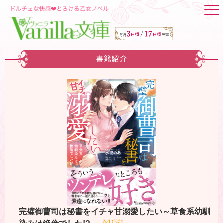
書籍紹介
完璧御曹司は秘書をイチャ甘溺愛したい～草食系幼馴