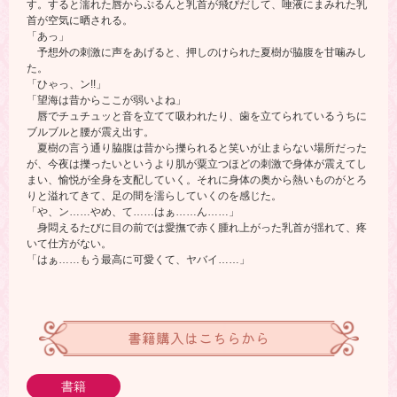
す。すると濡れた唇からぷるんと乳首が飛びだして、唾液にまみれた乳
首が空気に晒される。
「あっ」
予想外の刺激に声をあげると、押しのけられた夏樹が脇腹を甘噛みし
た。
「ひゃっ、ン!!」
「望海は昔からここが弱いよね」
唇でチュチュッと音を立てて吸われたり、歯を立てられているうちに
ブルブルと腰が震え出す。
夏樹の言う通り脇腹は昔から擽られると笑いが止まらない場所だった
が、今夜は擽ったいというより肌が粟立つほどの刺激で身体が震えてし
まい、愉悦が全身を支配していく。それに身体の奥から熱いものがとろ
りと溢れてきて、足の間を濡らしていくのを感じた。
「や、ン……やめ、て……はぁ……ん……」
身悶えるたびに目の前では愛撫で赤く腫れ上がった乳首が揺れて、疼
いて仕方がない。
「はぁ……もう最高に可愛くて、ヤバイ……」
書籍購入はこちらから
書籍