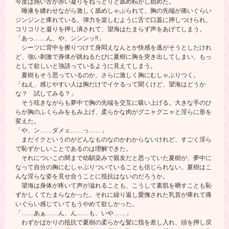
今度は熱い舌が赤い凝りをねっとりと舐め転がし始めた。
唾液を纏わせながら激しく舐めしゃぶられて、胸の先端が痛いぐらい
ジンジンと痺れている。弾力を楽しむように舌で口蓋に押しつけられ、
コリコリと凝りを押し潰されて、望海はたまらず声をあげてしまう。
「あっ……ん、や、ンンンッ!!」
シーツに背中を擦りつけて身悶えなんとか快感を逃がそうとしたけれ
ど、強い刺激で身体が跳ねるたびに夏樹に胸を突き出してしまい、もっ
として欲しいと強請っているように見えてしまう。
夏樹もそう思っているのか、さらに激しく胸にむしゃぶりつく。
「ねえ、感じやすい人は胸だけでイケるって聞くけど、望海はどうか
な？ 試してみる？」
そう呟きながらも夢中で胸の先端を交互に吸い上げる。大きな手のひ
らが胸のふくらみをもみ上げ、柔らかな肉がグニャグニャと淫らに形を
変えた。
「や、ン……ダメェ……っ……」
まだイクというのがどんなものなのかわからないけれど、すごく淫ら
で恥ずかしいことであるのは理解できた。
それについこの間まで幼馴染みで親友だと思っていた夏樹が、夢中に
なって自分の胸にむしゃぶりついていることも信じられない。夏樹はこ
んな淫らな姿を見せ合うことに抵抗はないのだろうか。
望海は身体が疼いて声が溢れることも、こうして素肌を晒すことも恥
ずかしくてたまらなかった。それに繰り返し愛撫された乳首が痺れて痛
いぐらい感じていてもうやめて欲しかった。
「……あぁ……ん、ん……も、いや……」
わずかばかりの抵抗で夏樹の柔らかな髪に指を差し入れ、頭を押し戻