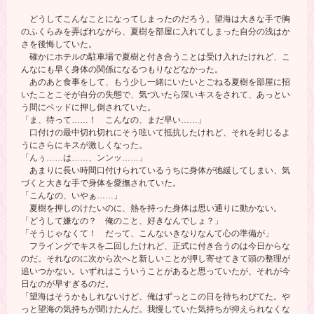
どうしてこんなことになってしまったのだろう。望海は大きな手で胸
のふくらみを弄ばれながら、夏樹を部屋に入れてしまった自分の浅はか
さを後悔していた。
確かにホテルの駐車場で夏樹と付き合うことは受け入れたけれど、こ
んなにも早く身体の関係になるつもりなどなかった。
あのあと食事をして、もう少し一緒にいたいとごねる夏樹を部屋に招
いたことこそが自分の失態で、気づいたら深いキスをされて、あっとい
う間にベッドに押し倒されていた。
「ま、待って……！ こんなの、まだ早い……」
口付けの最中切れ切れにそう呟いて抵抗したけれど、それを封じるよ
うにさらにキスが激しくなった。
「んぅ……は……、ンンッ……」
あまりに長い時間口付けられているうちに身体が弛緩してしまい、気
づくと大きな手で身体を愛撫されていた。
「こんなの、いやぁ……」
夏樹を押しのけたいのに、熱を持った身体は思い通りに動かない。
「どうして嫌なの？ 俺のこと、好きなんでしょ？」
「そうじゃなくて！ だって、こんないきなりなんて心の準備が」
フライングでキスを二回したけれど、正式に付き合うのは今日からな
のだ。それなのに次から次へと新しいことが押し寄せてきて頭の整理が
追いつかない。いずれはこういうことがあると思っていたが、それが今
日なのが早すぎるのだ。
「望海はそうかもしれないけど、俺はずっとこの日を待ちわびてた。や
っと望海の気持ちが聞けたんだ。我慢していた気持ちが抑えられなくな