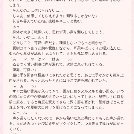
しまう。
「そんなの……信じられない……」
「じゃあ、信用してもらえるように頑張るしかないな」
乳首を弄んでいた指が先端をキュッと摘む。
「あっ」
身体が大きく戦慄いて、思わず高い声を漏らしてしまう。
「それ、いや……んっ！」
「どうして？ 可愛い声だよ。我慢しないでもっと聞かせて」
夏樹はそう言うと胸を愛撫しながら、耳朶をぱっくりと咥え込んだ。
柔らかな耳朶が舐めしゃぶられて、舌を耳孔に差し込まれる。
「あ……ン、や、はン……はぁ……っ」
ぬるつく甘い刺激に声が漏れて、次第に息が乱れてくる。
「望海、可愛い」
腰に手を回され横坐りにされたかと思うと、あごに手がかかり顔を上
向かされる。あっと思ったときにはキスで唇を塞がれていた。
「ふ、ぁ……っ」
すぐに熱い舌先が入ってきて、舌が口腔をヌルヌルと這い回る。いつ
の間にか口の中が夏樹の舌でいっぱいになってしまい、息苦しさに首を
横に振る。すると角度を変えてさらに深く唇を塞がれ、望海はほとんど
真上を向いて夏樹の口付けを受けることになってしまった。
「んっ、ふ……ぅ」
声を漏らしたくないのに、鼻から熱い吐息と共にくぐもった声が漏れ
る。舌が絡みつくたびに背中がゾクゾクして、つま先まで痺れが広がっ
ていく。