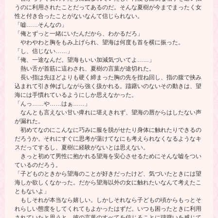
うのに利用されたことだってあるのだ。そんな夏樹が今までまったく女
性と付き合ったことがないなんて信じられない。
「嘘……そんなの」
「俺とずっと一緒にいたんだから、わかるだろ」
やわやわと胸をもみ上げられ、望海は何度も首を横に振った。
「し、信じない……」
「俺、一途なんだ。望海もいい加減気づいてよ……」
熱い舌が首筋に這わされ、夏樹の言葉が途切れた。
長い指は先ほどよりも硬く締まった胸の先を捏ね回し、指の腹で挟み
込まれて引き伸ばしながら強く扱かれる。躊躇いのないその動きは、望
海には手慣れているようにしか思えなかった。
「んっ……や……はぁ……」
なんとも言えない甘い痺れに堪えきれず、望海の唇からはしたない声
が漏れた。
初めてなのにこんなに巧みに服を脱がせたり身体に触れたりできるの
だろうか。それにすぐに思考が蕩けてなにも考えられなくなるようなキ
スだってするし、夏樹に経験がないとは思えない。
きっと初めて男性に抱かれる望海を安心させるためにそんな嘘をつい
ているのだろう。
「子どものときから望海のことが好きだったけど、気づいたときには望
海しか欲しくなかった。だから望海以外の女に触れたいなんて考えたこ
ともないよ」
もしそれが本当なら嬉しい。しかしそれなら子どもの頃からもっとそ
れらしい態度をしてくれてもよかったはずだ。いつも困ったときに利用
されていたと思うと、彼の言葉のすべてを信じることに躊躇いを感じて