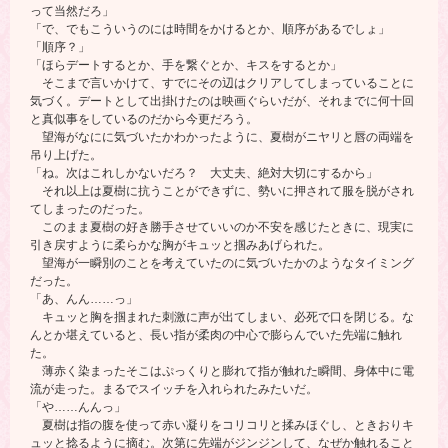
って当然だろ」
「で、でもこういうのには時間をかけるとか、順序があるでしょ」
「順序？」
「ほらデートするとか、手を繋ぐとか、キスをするとか」
そこまで言いかけて、すでにその辺はクリアしてしまっていることに
気づく。デートとして出掛けたのは映画ぐらいだが、それまでに何十回
と真似事をしているのだから今更だろう。
望海がなにに気づいたかわかったように、夏樹がニヤリと唇の両端を
吊り上げた。
「ね。次はこれしかないだろ？ 大丈夫、絶対大切にするから」
それ以上は夏樹に抗うことができずに、勢いに押されて服を脱がされ
てしまったのだった。
このまま夏樹の好き勝手させていいのか不安を感じたときに、現実に
引き戻すように柔らかな胸がキュッと掴みあげられた。
望海が一瞬別のことを考えていたのに気づいたかのようなタイミング
だった。
「あ、んん……っ」
キュッと胸を掴まれた刺激に声が出てしまい、必死で口を閉じる。な
んとか堪えていると、長い指が柔肉の中心で膨らんでいた先端に触れ
た。
薄赤く染まったそこはぷっくりと膨れて指が触れた瞬間、身体中に電
流が走った。まるでスイッチを入れられたみたいだ。
「や……んんっ」
夏樹は指の腹を使って赤い凝りをコリコリと揉みほぐし、ときおりキ
ュッと捻るように摘む。次第に先端がジンジンして、なぜか触れること