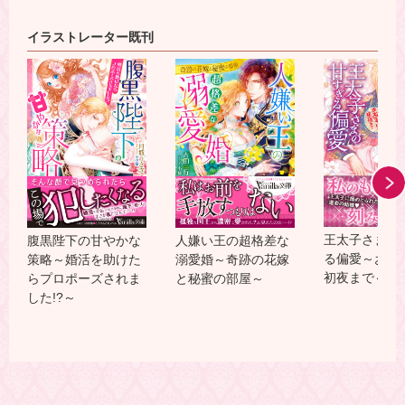
イラストレーター既刊
王太子さまの
腹黒陛下の甘やかな
人嫌い王の超格差な
る偏愛～おあ
策略～婚活を助けた
溺愛婚～奇跡の花嫁
初夜まで～
らプロポーズされま
と秘蜜の部屋～
した!?～