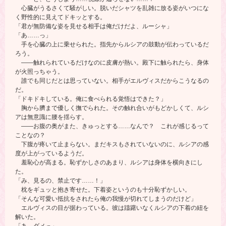
心臓がうるさくて騒がしい。脱いだシャツを乱雑に放る姿がいつにな
く野性的に見えてドキッとする。
「君が無防備な姿を見せる相手は俺だけだよ、ルーシャ」
「あ……っ」
手を心臓の上に乗せられた。指先からルシアの鼓動が伝わっているだ
ろう。
――触れられているだけなのに皮膚が熱い。殿下に触られたら、身体
が火照っちゃう。
誰でも同じだとは思っていない。相手がエルヴィスだからこうなるの
だ。
「ドキドキしている。俺に食べられる覚悟はできた？」
胸から臍まで優しく撫でられた。その触れ合いがもどかしくて、ルシ
アは無意識に腰を揺らす。
――お腹の奥がまた、きゅっとする……なんで？ これが感じるって
ことなの？
下腹が疼いて止まらない。まだキスもされていないのに、ルシアの感
度が上がっているようだ。
羞恥心が高まる。恥ずかしさのあまり、ルシアは身体を横向きにし
た。
「み、見るの、禁止です……！」
枕をギュッと抱き寄せた。下着姿というのも十分恥ずかしい。
「そんな可愛い抵抗をされたら俺の我慢が切れてしまうのだけど」
エルヴィスの目が据わっている。彼は躊躇いなくルシアの下着の紐を
解いた。
「あ、ダメっ」