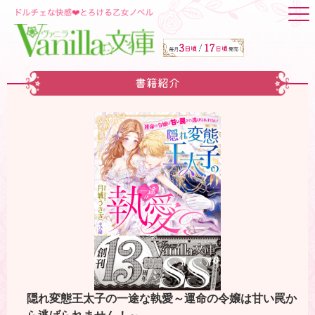
書籍紹介
隠れ変態王太子の一途な執愛～運命の令嬢は甘い罠か