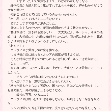
――くすぐったくて気持ちよくて、わけがわからなくなる……！
身体の奥から絶え間なく蜜が零れて太ももを伝う。脚を動かすだけで
水音が響いた。
何故これほどまでに濡れているのかもわからない。
「わ、私、なんて粗相を……見ないでぇ」
恥ずかしすぎて視界が滲みだした。
身体に力を入れたいが、絶頂の余韻からうまく抜け出せない。
「君は本当に、泣き顔も愛らしい……大丈夫だよ、ルーシャ。今回の儀
式では、占術師に少し特殊な依頼をしたんだ。花の痣に触れたら、花嫁
がより気持ちよく感じられるようにしたいと」
「あぁッ！」
エルヴィスが愛おし気に痣を撫でる。
つまり彼が痣に触れるとルシアの感度が増すようだ。
そんな特殊な効果までつけられるとは知らず、ルシアは絶句する。
「なぁ……っ!?」
顔を真っ赤にしながら眉を吊り上げた。大事なことは最初に言ってほ
しかった。
――そうしたら絶対に触らせないようにしたのに！
そう思いつつも、無駄なあがきかもしれない。
「怒った顔もたまらなく可愛い。困ったな、君はどんな表情をしていて
も魅力的だ。俺の欲情が止まらなくなる」
――最後の宣言、いる……？
エルヴィスは艶っぽい吐息を零しながら、窮屈そうな下穿きを緩め
た。
ルシアは慌てて首を正面に戻す。見てはいけないものを見たくない。