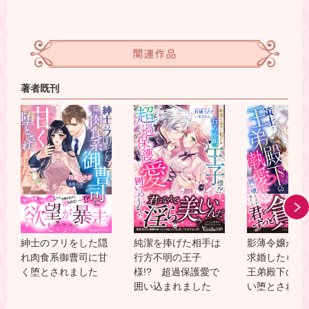
関連作品
著者既刊
紳士のフリをした隠
純潔を捧げた相手は
影薄令嬢が無
れ肉食系御曹司に甘
行方不明の王子
求婚したら、
く堕とされました
様!? 超過保護愛で
王弟殿下の執
囲い込まれました
い堕とされま