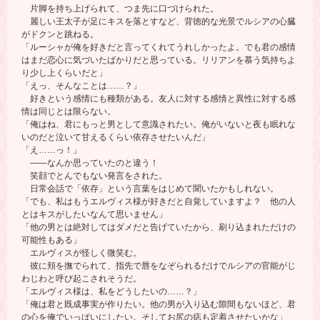
片脚を持ち上げられて、つま先に口づけられた。
麗しい王太子が足にキスを落とすなど、背徳的な光景でルシアの心臓
がドクンと跳ねる。
「ルーシャが俺を好きだと言ってくれてうれしかったよ。でも君の感情
はまだ恋心に気づいたばかりだと思っている。リリアンを慕う気持ちよ
り少し上くらいだと」
「えっ、そんなことは……？」
好きという感情にも種類がある。友人に対する感情と異性に対する感
情は同じとは限らない。
「俺はね、君にもっと男として意識されたい。俺がいないと夜も眠れな
いのだと泣いて甘えるくらい依存させたいんだ」
「え……っ！」
――なんか思っていたのと違う！
笑顔でとんでもない発言をされた。
日常会話で「依存」という言葉をはじめて聞いたかもしれない。
「でも、私はもうエルヴィス様が好きだと自覚していますよ？ 他の人
とはキスがしたいなんて思いません」
「他の男とは絶対してはダメだと告げていたから、刷り込まれただけの
可能性もある」
エルヴィスが怪しく微笑む。
彼に頬を撫でられて、指先で唇をなぞられるだけでルシアの官能がじ
わじわと呼び起こされそうだ。
「エルヴィス様は、私をどうしたいの……？」
「俺は君と既成事実が作りたい。他の男が入り込む隙間もないほど、君
の心を俺でいっぱいにしたい。そしてお尻の痣も定着させたいかな」