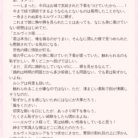
――しまった、今日はお城で支給された下着をつけていたから……！
今まで紐で調節できるような心もとないものは着用したことがない。
一糸まとわぬ姿をエルヴィスに晒す。
これまで彼に胸や脚を見られたことはあっても、なにも身に着けてい
ない状態ははじめてだ。
「エルヴィス様……」
「君は本当に、俺を煽るのがうまい。そんなに潤んだ瞳で見つめられた
ら懇願されている気分になる」
空色の瞳に情欲が灯る。
彼の手にルシアが身に着けていた下着が渡っていた。触れられるのも
恥ずかしい。早くどこかへ投げてほしい。
「まだ、正式に婚約もしていないのに……裸を見せるなんて」
「婚約は時間の問題だから多少前後しても問題ない。でも君は恥ずかし
いよね」
ルシアは何度も頷いた。
触れられることが嫌なのではない。ただ、凄まじい羞恥で顔が沸騰し
そうなのだ。
「恥ずかしさを感じないためにはなにが大事だろう」
「服をください」
切実な願いを口にしたが、あっさり却下を食らう。
「たくさん恥ずかしい経験をしたら慣れるよね」
――エルヴィス様って、実は結構いい性格をしていると思う！
紳士で常識人な彼はどこに消えたのだろう。
エルヴィスはルシアをうつ伏せにさせた。臀部の割れ目の上に浮かん