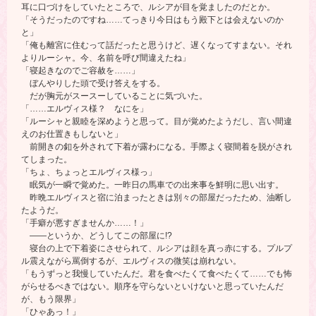
耳に口づけをしていたところで、ルシアが目を覚ましたのだとか。
「そうだったのですね……てっきり今日はもう殿下とは会えないのか
と」
「俺も離宮に住むって話だったと思うけど、遅くなってすまない。それ
よりルーシャ。今、名前を呼び間違えたね」
「寝起きなのでご容赦を……」
ぼんやりした頭で受け答えをする。
だが胸元がスースーしていることに気づいた。
「……エルヴィス様？ なにを」
「ルーシャと親睦を深めようと思って。目が覚めたようだし、言い間違
えのお仕置きもしないと」
前開きの釦を外されて下着が露わになる。手際よく寝間着を脱がされ
てしまった。
「ちょ、ちょっとエルヴィス様っ」
眠気が一瞬で覚めた。一昨日の馬車での出来事を鮮明に思い出す。
昨晩エルヴィスと宿に泊まったときは別々の部屋だったため、油断し
たようだ。
「手癖が悪すぎませんか……！」
――というか、どうしてこの部屋に!?
寝台の上で下着姿にさせられて、ルシアは顔を真っ赤にする。プルプ
ル震えながら罵倒するが、エルヴィスの微笑は崩れない。
「もうずっと我慢していたんだ。君を食べたくて食べたくて……でも怖
がらせるべきではない。順序を守らないといけないと思っていたんだ
が、もう限界」
「ひゃあっ！」