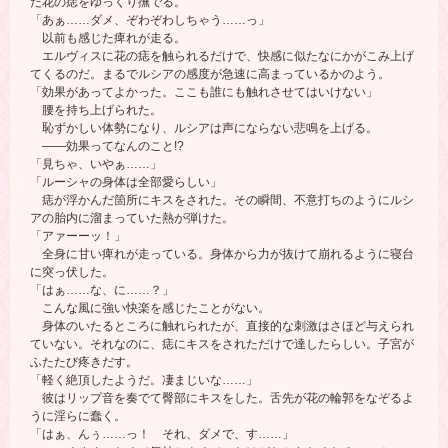
だ花の痣をゆっくり撫でる。
「あぁ……ダメ、ぞわぞわしちゃう……っ」
以前も感じた痺れが走る。
エルヴィスに花の痣を触られるだけで、快感に似たなにかがこみ上げ
てくるのだ。まるでルシアの感度が急速に高まっているかのよう。
「効果があってよかった。ここも誰にも触れさせてはいけない」
腰を持ち上げられた。
恥ずかしい体勢になり、ルシアは声にならない悲鳴を上げる。
――効果ってなんのこと!?
「見ちゃ、いやぁ……」
「ルーシャの身体は全部愛らしい」
痣が浮かんだ箇所にキスをされた。その瞬間、不意打ちのようにルシ
アの胎内に溜まっていた熱が弾けた。
「アァーーッ！」
全身に甘い痺れが走っている。身体から力が抜けて崩れるように寝台
に突っ伏した。
「はぁ……な、に……？」
こんな風に強い快楽を感じたことがない。
身体のいたるところに触れられたが、直接的な刺激はさほど与えられ
ていない。それなのに、痣にキスをされただけで達したらしい。子宮が
ふたたび疼きだす。
「軽く絶頂したようだ。凄まじいな……」
彼はリップ音を奏でて臀部にキスをした。舌先が花の輪郭をなぞるよ
うに淫らに蠢く。
「はぁ、んぅ……っ！ それ、ダメで、す……」