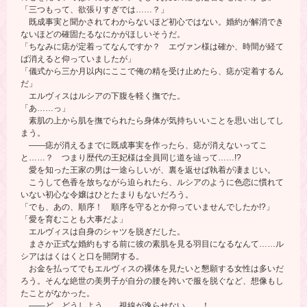
「三つもって、欲張りすぎでは……？」
既成事実と聞かされてわからないほど初心ではない。婚約が解消でき
ないほどの確固たるなにかがほしいそうだ。
「ちなみに痣が定着ってなんですか？ エヴァン様は確か、時間が経て
ば消えると仰っていましたが」
「儀式から三か月以内にここで俺の精を受け止めたら、痣が定着するん
だ」
エルヴィスはルシアの下腹を軽く撫でた。
「あ……っ」
素肌の上から肌を撫でられたら身体が気持ちいいことを思い出してし
まう。
――痣が消えるまでに既成事実を作ったら、痣が消えないってこ
と……？ つまり歴代の王妃様は全員同じ道を辿って……!?
愛を知った王家の男は一途らしいが、裏を返せば執着が凄まじい。
こうして色香を放ちながら迫られたら、ルシアのように色恋に慣れて
いない初心な令嬢はひとたまりもないだろう。
「でも、あの、順序！ 順序を守るとか仰っていませんでしたか!?」
「愛を育むことも大事だよ」
エルヴィスは自身のシャツを脱ぎだした。
まさか正式な婚約もする前に彼の素肌を見る羽目になるなんて……ル
シアははくはくと口を開閉する。
お金を払ってでもエルヴィスの裸体を見たいと懇願する女性は多いだ
ろう。そんな絶世の美男子が自分の腰を跨いで服を脱ぐなど、想像もし
たことがなかった。
――ど、どうしよう……視線が逸らせない……！