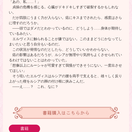
「あの、私……！」
貞操の危機を感じる。心臓がドキドキしすぎて破裂するかもしれな
い。
だが四肢にうまく力が入らない。痣にキスまでされたら、感度はさら
に増すのだろうか。
――頭ではダメだとわかっているのに、どうしよう……身体が期待し
ているみたい。
エルヴィスに触られることが嫌ではない。このままどうにかなってし
まいたいと思う自分もいるのだ。
この状況が発情なのだとしたら、どうしていいかわからない。
痣の影響はあるだろうが、ルシアが無理やり気持ちよくさせられてい
るわけではないことはわかっていた。
「想像以上にルーシャが可愛すぎて我慢ができそうにない。一度出させ
てほしい」
そう呟いたエルヴィスはルシアの腰を両手で支えると、雄々しく反り
上がった楔をルシアの脚の付け根に挟みこんだ。
――え……？ これ、なに？
書籍購入はこちらから
書籍