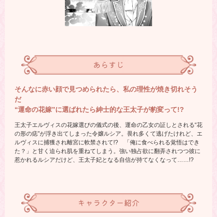
あらすじ
そんなに赤い顔で見つめられたら、私の理性が焼き切れそう
だ
“運命の花嫁”に選ばれたら紳士的な王太子が豹変って!?
王太子エルヴィスの花嫁選びの儀式の後、運命の乙女の証しとされる“花
の形の痣”が浮き出てしまった令嬢ルシア。畏れ多くて逃げたけれど、エ
ルヴィスに捕獲され離宮に軟禁されて!? 「俺に食べられる覚悟はでき
た？」と甘く迫られ肌を重ねてしまう。強い独占欲に翻弄されつつ彼に
惹かれるルシアだけど、王太子妃となる自信が持てなくなって……!?
キャラクター紹介