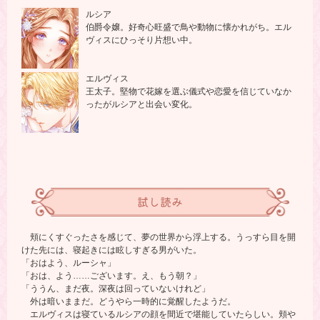
ルシア
伯爵令嬢。好奇心旺盛で鳥や動物に懐かれがち。エル
ヴィスにひっそり片想い中。
エルヴィス
王太子。堅物で花嫁を選ぶ儀式や恋愛を信じていなか
ったがルシアと出会い変化。
試し読み
頬にくすぐったさを感じて、夢の世界から浮上する。うっすら目を開
けた先には、寝起きには眩しすぎる男がいた。
「おはよう、ルーシャ」
「おは、よう……ございます。え、もう朝？」
「ううん、まだ夜。深夜は回っていないけれど」
外は暗いままだ。どうやら一時的に覚醒したようだ。
エルヴィスは寝ているルシアの顔を間近で堪能していたらしい。頬や