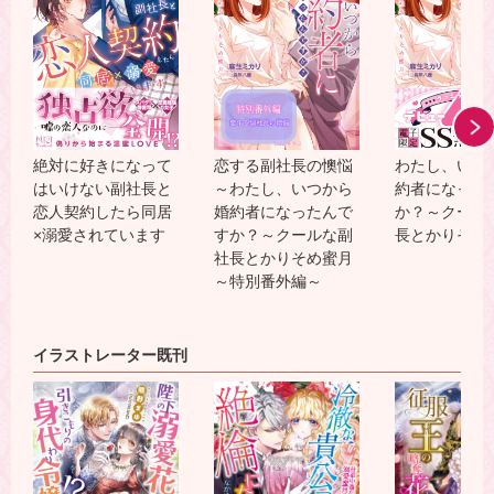
絶対に好きになって
恋する副社長の懊悩
わたし、いつ
はいけない副社長と
～わたし、いつから
約者になった
恋人契約したら同居
婚約者になったんで
か？～クール
×溺愛されています
すか？～クールな副
長とかりそめ
社長とかりそめ蜜月
～特別番外編～
イラストレーター既刊