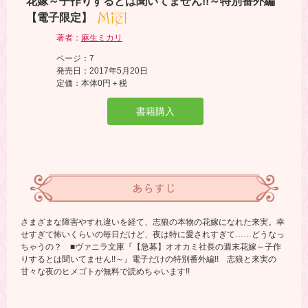
花嫁～子作りするとは聞いてません!!～特別番外編
【電子限定】
著者：
麻生ミカリ
ページ：7
発売日：2017年5月20日
定価：本体0円＋税
書籍購入
あらすじ
さまざまな障害やすれ違いを経て、志狼の本物の花嫁になれた来実。幸
せすぎて怖いくらいの毎日だけど、夜は特に愛されすぎて……どうなっ
ちゃうの？ ■ヴァニラ文庫『【急募】オオカミ社長の週末花嫁～子作
りするとは聞いてません!!～』電子だけの特別番外編!! 志狼と来実の
甘々な夜のヒメゴトが無料で読めちゃいます!!