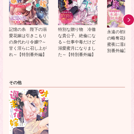
特別な贈り物 冷徹
記憶の糸 陛下の溺
永遠の初夜 
な貴公子、絶倫にな
愛花嫁は引きこもり
の略奪花嫁～
る～仕事中毒だけど
の身代わり令嬢!?～
蜜夜に濡れる
溺愛蜜月になりまし
甘く淫らに召し上が
別番外編】
た～【特別番外編】
れ～【特別番外編】
その他