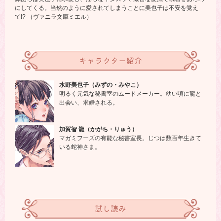
にしてくる。当然のように愛されてしまうことに美也子は不安を覚え
て!? （ヴァニラ文庫ミエル）
キャラクター紹介
水野美也子（みずの・みやこ）
明るく元気な秘書室のムードメーカー。幼い頃に龍と
出会い、求婚される。
加賀智 龍（かがち・りゅう）
マガミフーズの有能な秘書室長。じつは数百年生きて
いる蛇神さま。
試し読み