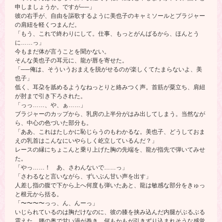
申しましょうか。ですが──」
彼の右手が、自由を謳歌するように美也子のキャミソールとブラジャー
の肩紐を軽くつまんだ。
「もう、これで終わりにして。仕事、もっとがんばるから、ほんとう
に……っ」
今もまだ体が言うことを聞かない。
そんな美也子の耳元に、龍が唇を寄せた。
「──俺は、そういうおまえを脱がせるのが楽しくてたまらないよ、美
也子」
低く、耳朶を舐めるようなねっとりと絡みつく声。首筋が粟立ち、肩紐
が肘まで引き下ろされた。
「っっ……、や、ぁ……」
ブラジャーのカップから、乳房の上半分がはみ出してしまう。当然なが
ら、中心の色づいた部分も。
「ああ、これはたしかに恥じらうのもわかるな。美也子、どうしておま
えの乳首はこんなにいやらしく屹立しているんだ？」
レースの縁にちょこんと乗り上げた胸の先端を、龍が指先で弾いてみせ
た。
「やっ……！ あ、さわんないで……っ」
「さわるなと言いながら、ずいぶん甘い声を出す」
人差し指の腹で下から上へ何度も弾いたあと、龍は敏感な部分をきゅっ
と根元から括る。
「〜〜〜〜っっ、ん、んーっ」
いじられているのは胸だけなのに、彼の膝を挟み込んだ内腿がぶるぶる
震えた。腰の奥で甘い渦が巻き、何もかもが引きずり込まれそうな感覚