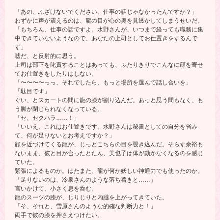
「あの、ふざけないでください。仕事の話じゃなかったんですか？」
わずかに声が震えるのは、龍の目が心の奥を見透かしてしまうせいだ。
「もちろん、仕事の話ですよ。水野さんが、いつまで経っても職務に集
中できていないようなので、あなたの上司としてお仕置きをするんで
す」
嘘だ、と反射的に思う。
上司は部下を叱責することはあっても、ふたりきりでこんなに顔を寄せ
てお仕置きをしたりはしない。
「〜〜〜〜っっ、それでしたら、もっと場所を選んで話し合いを」
「駄目です」
ぐい、とスカートの間に龍の膝が割り込んだ。あっと思う間もなく、も
う脚が閉じられなくなっている。
「セ、セクハラ……！」
「いいえ、これはお仕置きです。水野さんは秘書としての自分を省み
て、何が足りないとお考えですか？」
顔を近づけてくる龍が、じっとこちらの目を覗き込んだ。そらす余裕も
ないまま、彼と目が合ったとたん、美也子は体が動かなくなるのを感じ
ていた。
緊張によるものか。はたまた、龍が何か妖しい神通力でも使ったのか。
「足りないのは、冷泉さんのような落ち着きと……」
言いかけて、小さく息を呑む。
龍のスーツの膝が、じりじりと内腿を上がってきていた。
「そ、それと、雪原さんのような的確な判断力と！」
両手で彼の膝を押さえつけたい。