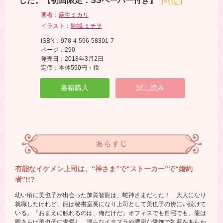
した。【初回限定：SSペーパー付き】
著者：
麻生ミカリ
イラスト：
駒城 ミチヲ
ISBN：978-4-596-58301-7
ページ：290
発売日：2018年3月2日
定価：本体590円＋税
書籍購入
試し読み
あらすじ
有能なイケメン上司は、“神さま”で“ストーカー”で“婚約
者”!!?
幼い頃に美也子が出会った加賀智龍は、蛇神さまだった！ 大人になり
就職したけれど、龍は秘書室長になり上司として美也子の傍にい続けて
いる。「おまえに触れるのは、俺だけだ」オフィスでも自宅でも、龍は
隙あらば美也子に求愛し、淫らなイタズラや濃密な愛撫で執着をあらわ