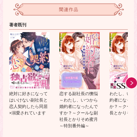
関連作品
著者既刊
絶対に好きになって
恋する副社長の懊悩
わたし、いつ
はいけない副社長と
～わたし、いつから
約者になった
恋人契約したら同居
婚約者になったんで
か？～クール
×溺愛されています
すか？～クールな副
長とかりそめ
社長とかりそめ蜜月
～特別番外編～