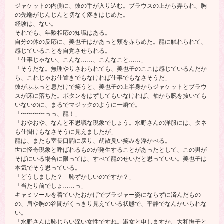
ジャケットの内側に、彼の手が入り込む。ブラウスの上から弄られ、胸
の先端がじんじんと切なく疼きはじめた。
経験は、ない。
それでも、年齢相応の知識はある。
自分の体の反応に、美也子はかあっと頬を赤らめた。龍に触れられて、
感じていることを自覚させられる。
「仕事じゃない、こんな……、こんなこと……」
「そうだな。無理やりさわられても、美也子のここは感じているんだか
ら、これじゃお仕置きでもなければ仕事でもなさそうだ」
彼がふふっと息だけで笑うと、美也子の上半身からジャケットとブラウ
スが床に落ちた。ボタンをはずしてもいなければ、袖から腕を抜いても
いないのに、まるでマジックのように一瞬で。
「〜〜〜〜っっ、龍！」
「おやおや、なんと不思議な現象でしょう。水野さんの洋服には、タネ
も仕掛けもなさそうに見えましたが」
龍は、またも室長口調に戻り、胡散臭い笑みを浮かべる。
世に怪奇現象と呼ばれるものが発生することがあったとして、この男が
そばにいる場合に限っては、すべて龍のせいだと思っていい。美也子は
本気でそう思っている。
「どうしました？ 恥ずかしいのですか？」
「当たり前でしょ……っ」
キャミソールを着ていたおかげでブラジャー姿にならずに済んだもの
の、肩や胸の谷間がくっきり見えている状態で、平静でなんかいられな
い。
「水野さんは恥じらい深い女性ですね。淑女と申しますか、大和撫子と