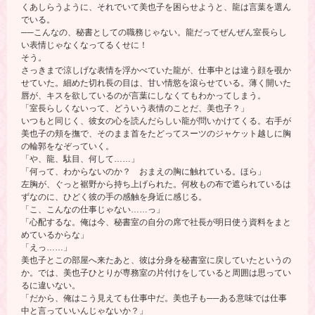
くあしらうように、それでいて美也子を困らせようと、龍は言葉を選ん
でいる。
──こんなの、秘書としての職務じゃない。龍だってぜんぜん室長らし
い表情じゃなくなってるくせに！
そう。
さっきまで涼しげな表情を浮かべていた龍が、仕事中とは違う顔を覗か
せていた。細めた切れ長の目は、甘い情慾を滾らせている。薄く開いた
唇が、キスを欲しているのが言葉にしなくてもわかってしまう。
「室長らしくないって、どういう表情のことだ、美也子？」
いつもと同じく、彼女の心を読んだらしい龍が問いかけてくる。右手が
美也子の頬を撫で、そのまま首をたどってスーツのジャケット越しに胸
の輪郭をなぞっていく。
「や、龍、駄目、何して……」
「何って、わからないのか？ おまえの胸に触れている。ほら」
左胸が、ぐっと裾野から持ち上げられた。何枚もの布で遮られているは
ずなのに、ひどく彼の手の感触を身近に感じる。
「こ、こんなの仕事じゃない……っ」
「心配するな。俺は今、秘書室の自分の席で社長が明日使う資料をまと
めているからな」
「えっ……」
美也子とこの部屋へ来たあと、彼は分身を秘書室に戻していたというの
か。では、美也子ひとりが専務室の片付けをしていると周囲は思ってい
るに違いない。
「だから、俺はこう見えても仕事中だ。美也子も──ある意味では仕事
中と言っていいんじゃないか？」