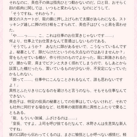
それなのに、美也子の体は指先ひとつ動かないのだ。口と目、おそらく
顔の筋肉に関しては、いつもと変わらない。なのにどうして。
「そうですね。それから？」
膝丈のスカートが、龍の膝に押し上げられて太腿があらわになる。スト
ッキング越しに脚の付け根をこすられて、美也子はびくっと肩を震わせ
た。
「や……っ……、こ、これは仕事のお仕置きじゃないです……」
何より、仕事上でお仕置きなんて普通はしないものである。
「そうでしょうか？ あなたに隙があるせいで、こうなっているんです
よ。秘書として、隙だらけだというのも欠点なのではありませんか？」
背をもたせている棚が、作り付けのものでよかった。龍に刺激されるた
び、腰から背、肩までビクンと大きく揺れてしまうので、もしあとから
設置した棚だったら、置いているものが少ない分、不安定になっていた
かもしれない。
「隙って……、仕事中にこんなことされるなんて、誰も思わないです
よ！」
異性とふたりきりになるのを避けろと言うのなら、そもそも仕事なんて
できない。
美也子は、特定の役員の秘書としての仕事はしていないけれど、それで
も社外に同行する場合など、社用車の後部座席に異性とふたりで乗るこ
ともある。
「龍、もういい加減、ふざけるのは……」
「室長、ですよ。上司を呼び捨てるだなんて、水野さんは生意気な新人
ですね」
彼の口調から伝わってくるのは、まさに愉悦としか呼べない感情だ。軽