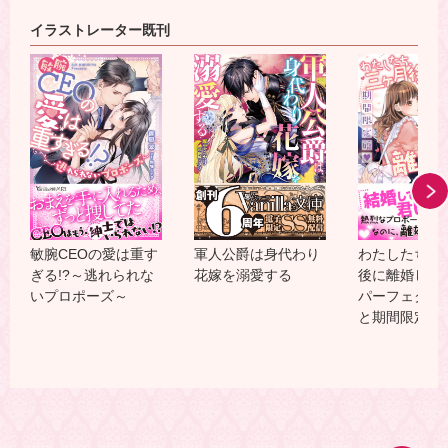
イラストレーター既刊
軍人公爵は身代わり
わたしたち、
敏腕CEOの愛は重す
花嫁を溺愛する
後に離婚しま
ぎる!?～逃れられな
パーフェクト
いプロポーズ～
と期間限定婚