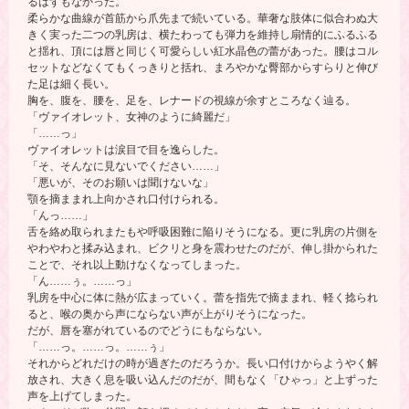
るはずもなかった。
柔らかな曲線が首筋から爪先まで続いている。華奢な肢体に似合わぬ大
きく実った二つの乳房は、横たわっても弾力を維持し扇情的にふるふる
と揺れ、頂には唇と同じく可愛らしい紅水晶色の蕾があった。腰はコル
セットなどなくてもくっきりと括れ、まろやかな臀部からすらりと伸び
た足は細く長い。
胸を、腹を、腰を、足を、レナードの視線が余すところなく辿る。
「ヴァイオレット、女神のように綺麗だ」
「……っ」
ヴァイオレットは涙目で目を逸らした。
「そ、そんなに見ないでください……」
「悪いが、そのお願いは聞けないな」
顎を摘ままれ上向かされ口付けられる。
「んっ……」
舌を絡め取られまたもや呼吸困難に陥りそうになる。更に乳房の片側を
やわやわと揉み込まれ、ビクリと身を震わせたのだが、伸し掛かられた
ことで、それ以上動けなくなってしまった。
「ん……ぅ。……っ」
乳房を中心に体に熱が広まっていく。蕾を指先で摘ままれ、軽く捻られ
ると、喉の奥から声にならない声が上がりそうになった。
だが、唇を塞がれているのでどうにもならない。
「……っ。……っ。……ぅ」
それからどれだけの時が過ぎたのだろうか。長い口付けからようやく解
放され、大きく息を吸い込んだのだが、間もなく「ひゃっ」と上ずった
声を上げてしまった。