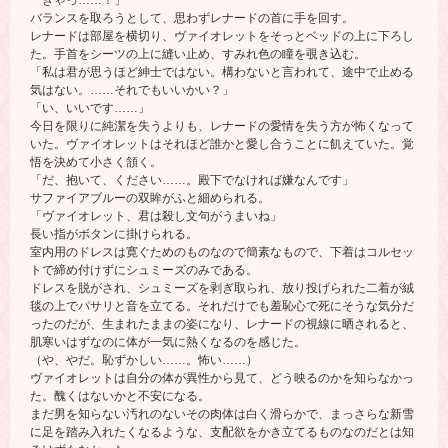
バランスを取ろうとして、思わずレナードの首に手を回す。
レナードは部屋を横切り、ヴァイオレットをそっとベッドの上に下ろし
た。手首をシーツの上に縫い止め、すみれ色の瞳を覗き込む。
「私は君が思うほど紳士ではない。構わないと言われて、途中で止める
気はない。……それでもいいかい？」
「い、いいです……」
今日を限りに純潔を失うよりも、レナードの愛情を失う方が怖くなって
いた。ヴァイオレットはそれほど誰かと愛し合うことに飢えていた。覚
悟を決めて小さく頷く。
「だ、抱いて、ください……。殿下でなければ嫌なんです」
サファイアブルーの双眸がふと細められる。
「ヴァイオレット、君は殺し文句がうまいね」
長い指がボタンに掛けられる。
室内用のドレスは寛ぐためのものなので簡素なもので、下着はコルセッ
トで締め付けずにシュミーズのみである。
ドレスを脱がされ、シュミーズを剥ぎ取られ、放り投げられた二着が絨
毯の上でパサリと音を立てる。それだけでも羞恥心で死にそうな気分だ
ったのだが、生まれたままの姿になり、レナードの視線に晒されると、
肌寒いはずなのに体が一気に熱くなるのを感じた。
（や、やだ。恥ずかしい……。怖い……）
ヴァイオレットは自分の体が異性から見て、どう映るのかを知らなかっ
た。醜くはないかと不安になる。
まだ男を知らない汚れのないその肉体は白く滑らかで、まっさらな新雪
に足を踏み入れたくなるような、支配欲をかき立てるものなのだとは知