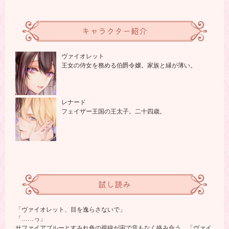
キャラクター紹介
ヴァイオレット
王女の侍女を務める伯爵令嬢。家族と縁が薄い。
レナード
フェイザー王国の王太子。二十四歳。
試し読み
「ヴァイオレット、目を逸らさないで」
「……っ」
サファイアブルーとすみれ色の視線が宙で音もなく絡み合う。「ヴァイ