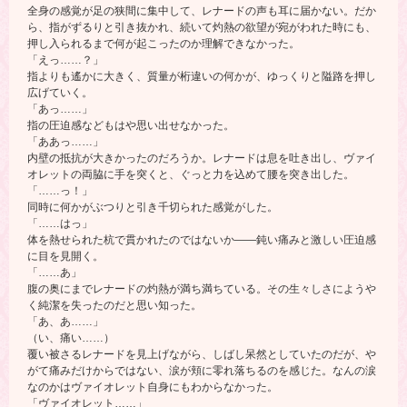
全身の感覚が足の狭間に集中して、レナードの声も耳に届かない。だか
ら、指がずるりと引き抜かれ、続いて灼熱の欲望が宛がわれた時にも、
押し入られるまで何が起こったのか理解できなかった。
「えっ……？」
指よりも遙かに大きく、質量が桁違いの何かが、ゆっくりと隘路を押し
広げていく。
「あっ……」
指の圧迫感などもはや思い出せなかった。
「ああっ……」
内壁の抵抗が大きかったのだろうか。レナードは息を吐き出し、ヴァイ
オレットの両脇に手を突くと、ぐっと力を込めて腰を突き出した。
「……っ！」
同時に何かがぶつりと引き千切られた感覚がした。
「……はっ」
体を熱せられた杭で貫かれたのではないか――鈍い痛みと激しい圧迫感
に目を見開く。
「……あ」
腹の奥にまでレナードの灼熱が満ち満ちている。その生々しさにようや
く純潔を失ったのだと思い知った。
「あ、あ……」
（い、痛い……）
覆い被さるレナードを見上げながら、しばし呆然としていたのだが、や
がて痛みだけからではない、涙が頬に零れ落ちるのを感じた。なんの涙
なのかはヴァイオレット自身にもわからなかった。
「ヴァイオレット……」