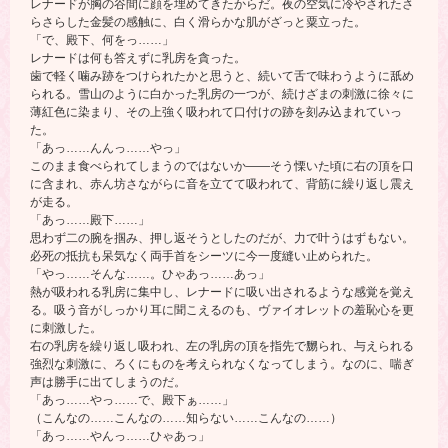
レナードが胸の谷間に顔を埋めてきたからだ。夜の空気に冷やされたさ
らさらした金髪の感触に、白く滑らかな肌がざっと粟立った。
「で、殿下、何をっ……」
レナードは何も答えずに乳房を貪った。
歯で軽く噛み跡をつけられたかと思うと、続いて舌で味わうように舐め
られる。雪山のように白かった乳房の一つが、続けざまの刺激に徐々に
薄紅色に染まり、その上強く吸われて口付けの跡を刻み込まれていっ
た。
「あっ……んんっ……やっ」
このまま食べられてしまうのではないか――そう慄いた頃に右の頂を口
に含まれ、赤ん坊さながらに音を立てて吸われて、背筋に繰り返し震え
が走る。
「あっ……殿下……」
思わず二の腕を掴み、押し返そうとしたのだが、力で叶うはずもない。
必死の抵抗も呆気なく両手首をシーツに今一度縫い止められた。
「やっ……そんな……。ひゃあっ……あっ」
熱が吸われる乳房に集中し、レナードに吸い出されるような感覚を覚え
る。吸う音がしっかり耳に聞こえるのも、ヴァイオレットの羞恥心を更
に刺激した。
右の乳房を繰り返し吸われ、左の乳房の頂を指先で嬲られ、与えられる
強烈な刺激に、ろくにものを考えられなくなってしまう。なのに、喘ぎ
声は勝手に出てしまうのだ。
「あっ……やっ……で、殿下ぁ……」
（こんなの……こんなの……知らない……こんなの……）
「あっ……やんっ……ひゃあっ」