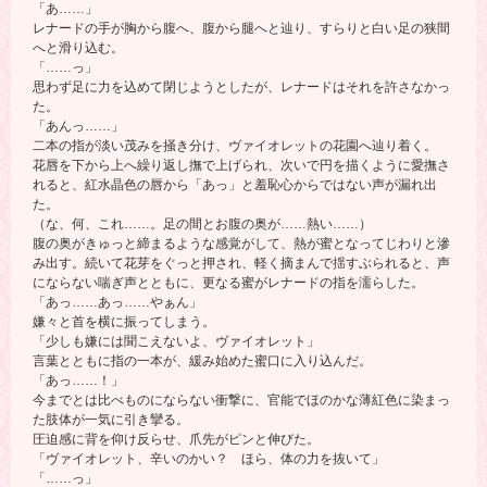
「あ……」
レナードの手が胸から腹へ、腹から腿へと辿り、すらりと白い足の狭間
へと滑り込む。
「……っ」
思わず足に力を込めて閉じようとしたが、レナードはそれを許さなかっ
た。
「あんっ……」
二本の指が淡い茂みを掻き分け、ヴァイオレットの花園へ辿り着く。
花唇を下から上へ繰り返し撫で上げられ、次いで円を描くように愛撫さ
れると、紅水晶色の唇から「あっ」と羞恥心からではない声が漏れ出
た。
（な、何、これ……。足の間とお腹の奥が……熱い……）
腹の奥がきゅっと締まるような感覚がして、熱が蜜となってじわりと滲
み出す。続いて花芽をぐっと押され、軽く摘まんで揺すぶられると、声
にならない喘ぎ声とともに、更なる蜜がレナードの指を濡らした。
「あっ……あっ……やぁん」
嫌々と首を横に振ってしまう。
「少しも嫌には聞こえないよ、ヴァイオレット」
言葉とともに指の一本が、緩み始めた蜜口に入り込んだ。
「あっ……！」
今までとは比べものにならない衝撃に、官能でほのかな薄紅色に染まっ
た肢体が一気に引き攣る。
圧迫感に背を仰け反らせ、爪先がピンと伸びた。
「ヴァイオレット、辛いのかい？ ほら、体の力を抜いて」
「……っ」