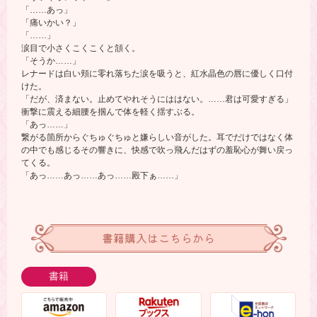
「……あっ」
「痛いかい？」
「……」
涙目で小さくこくこくと頷く。
「そうか……」
レナードは白い頬に零れ落ちた涙を吸うと、紅水晶色の唇に優しく口付
けた。
「だが、済まない。止めてやれそうにははない。……君は可愛すぎる」
衝撃に震える細腰を掴んで体を軽く揺すぶる。
「あっ……」
繋がる箇所からぐちゅぐちゅと嫌らしい音がした。耳でだけではなく体
の中でも感じるその響きに、快感で吹っ飛んだはずの羞恥心が舞い戻っ
てくる。
「あっ……あっ……あっ……殿下ぁ……」
書籍購入はこちらから
書籍