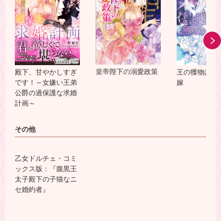
皇帝陛下の溺愛政策
殿下、甘やかしすぎ
王の獲物は無
です！～女嫌い王弟
嫁
公爵の過保護な求婚
計画～
その他
乙女ドルチェ・コミ
ックス版：『腹黒王
太子殿下の子猫なニ
セ婚約者』