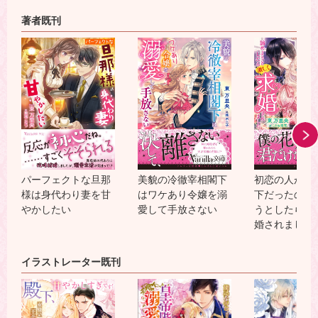
著者既刊
パーフェクトな旦那
美貌の冷徹宰相閣下
初恋の人が王
様は身代わり妻を甘
はワケあり令嬢を溺
下だったので
やかしたい
愛して手放さない
うとしたら激
婚されました
イラストレーター既刊