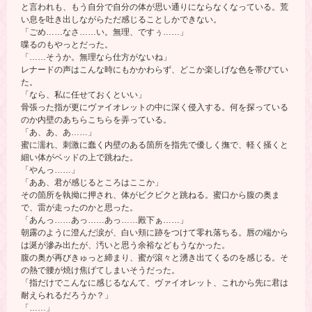
と言われも、もう自分で自分の体が思い通りにならなくなっている。荒
い息を吐き出しながらただ感じることしかできない。
「ごめ……なさ……い。無理、ですぅ……」
喋るのもやっとだった。
「……そうか。無理なら仕方がないね」
レナードの声はこんな時にもかかわらず、どこか楽しげな色を帯びてい
た。
「なら、私に任せておくといい」
骨張った指が更にヴァイオレットの中に深く侵入する。何を探っている
のか内壁のあちらこちらを弄っている。
「あ、あ、あ……」
蜜に濡れ、刺激に蠢く内壁のある箇所を指先で優しく撫で、軽く掻くと
細い体がベッドの上で跳ねた。
「やんっ……」
「ああ、君が感じるところはここか」
その箇所を執拗に押され、体がビクビクと跳ねる。蜜口から腹の奥ま
で、雷が走ったのかと思った。
「あんっ……あっ……あっ……殿下ぁ……」
朝露のように澄んだ涙が、白い頬に跡をつけて零れ落ちる。唇の端から
は涎が滲み出たが、汚いと思う余裕などもうなかった。
腹の奥が再びきゅっと締まり、蜜が滾々と湧き出てくるのを感じる。そ
の熱で腰が焼け焦げてしまいそうだった。
「指だけでこんなに感じるなんて、ヴァイオレット、これから先に君は
耐えられるだろうか？」
「……」