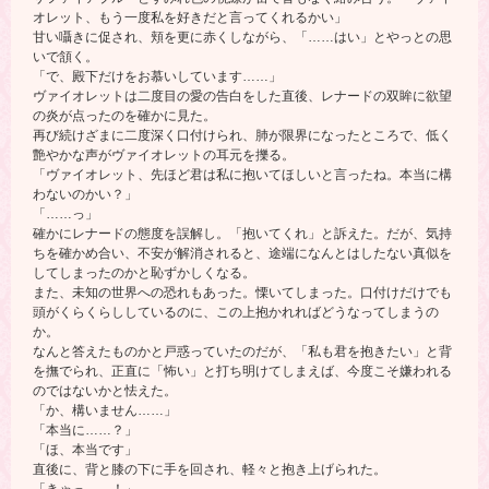
オレット、もう一度私を好きだと言ってくれるかい」
甘い囁きに促され、頬を更に赤くしながら、「……はい」とやっとの思
いで頷く。
「で、殿下だけをお慕いしています……」
ヴァイオレットは二度目の愛の告白をした直後、レナードの双眸に欲望
の炎が点ったのを確かに見た。
再び続けざまに二度深く口付けられ、肺が限界になったところで、低く
艶やかな声がヴァイオレットの耳元を擽る。
「ヴァイオレット、先ほど君は私に抱いてほしいと言ったね。本当に構
わないのかい？」
「……っ」
確かにレナードの態度を誤解し。「抱いてくれ」と訴えた。だが、気持
ちを確かめ合い、不安が解消されると、途端になんとはしたない真似を
してしまったのかと恥ずかしくなる。
また、未知の世界への恐れもあった。慄いてしまった。口付けだけでも
頭がくらくらししているのに、この上抱かれればどうなってしまうの
か。
なんと答えたものかと戸惑っていたのだが、「私も君を抱きたい」と背
を撫でられ、正直に「怖い」と打ち明けてしまえば、今度こそ嫌われる
のではないかと怯えた。
「か、構いません……」
「本当に……？」
「ほ、本当です」
直後に、背と膝の下に手を回され、軽々と抱き上げられた。
「きゃっ……！」