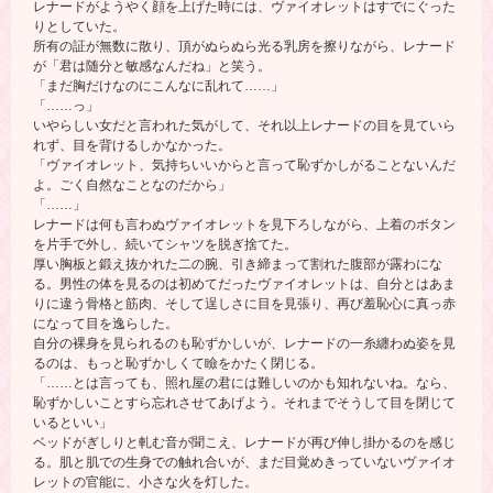
レナードがようやく顔を上げた時には、ヴァイオレットはすでにぐった
りとしていた。
所有の証が無数に散り、頂がぬらぬら光る乳房を擦りながら、レナード
が「君は随分と敏感なんだね」と笑う。
「まだ胸だけなのにこんなに乱れて……」
「……っ」
いやらしい女だと言われた気がして、それ以上レナードの目を見ていら
れず、目を背けるしかなかった。
「ヴァイオレット、気持ちいいからと言って恥ずかしがることないんだ
よ。ごく自然なことなのだから」
「……」
レナードは何も言わぬヴァイオレットを見下ろしながら、上着のボタン
を片手で外し、続いてシャツを脱ぎ捨てた。
厚い胸板と鍛え抜かれた二の腕、引き締まって割れた腹部が露わにな
る。男性の体を見るのは初めてだったヴァイオレットは、自分とはあま
りに違う骨格と筋肉、そして逞しさに目を見張り、再び羞恥心に真っ赤
になって目を逸らした。
自分の裸身を見られるのも恥ずかしいが、レナードの一糸纏わぬ姿を見
るのは、もっと恥ずかしくて瞼をかたく閉じる。
「……とは言っても、照れ屋の君には難しいのかも知れないね。なら、
恥ずかしいことすら忘れさせてあげよう。それまでそうして目を閉じて
いるといい」
ベッドがぎしりと軋む音が聞こえ、レナードが再び伸し掛かるのを感じ
る。肌と肌での生身での触れ合いが、まだ目覚めきっていないヴァイオ
レットの官能に、小さな火を灯した。