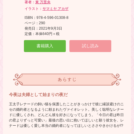
著者：
東 万里央
イラスト：
サマミヤ アカザ
ISBN：978-4-596-01308-8
ページ：290
発売日：2021年9月3日
定価：本体640円＋税
書籍購入
試し読み
あらすじ
今夜は夫婦として始まりの夜だ
王太子レナードの飼い猫を保護したことがきっかけで彼に縁談避けのニ
セの婚約者となるように頼まれたヴァイオレット。美しく聡明なレナー
ドに優しくされ、どんどん彼を好きになってしまう。「今日の君は昨日
の君よりずっと可愛い」最後の思い出に抱いてほしいと願う彼女を、レ
ナードは優しく愛し本当の婚約者になってほしいとささやきかけるが!?