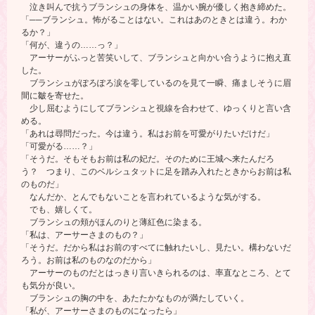
泣き叫んで抗うブランシュの身体を、温かい腕が優しく抱き締めた。
「──ブランシュ。怖がることはない。これはあのときとは違う。わか
るか？」
「何が、違うの……っ？」
アーサーがふっと苦笑いして、ブランシュと向かい合うように抱え直
した。
ブランシュがぽろぽろ涙を零しているのを見て一瞬、痛ましそうに眉
間に皺を寄せた。
少し屈むようにしてブランシュと視線を合わせて、ゆっくりと言い含
める。
「あれは尋問だった。今は違う。私はお前を可愛がりたいだけだ」
「可愛がる……？」
「そうだ。そもそもお前は私の妃だ。そのために王城へ来たんだろ
う？ つまり、このベルシュタットに足を踏み入れたときからお前は私
のものだ」
なんだか、とんでもないことを言われているような気がする。
でも、嬉しくて。
ブランシュの頬がほんのりと薄紅色に染まる。
「私は、アーサーさまのもの？」
「そうだ。だから私はお前のすべてに触れたいし、見たい。構わないだ
ろう。お前は私のものなのだから」
アーサーのものだとはっきり言いきられるのは、率直なところ、とて
も気分が良い。
ブランシュの胸の中を、あたたかなものが満たしていく。
「私が、アーサーさまのものになったら」