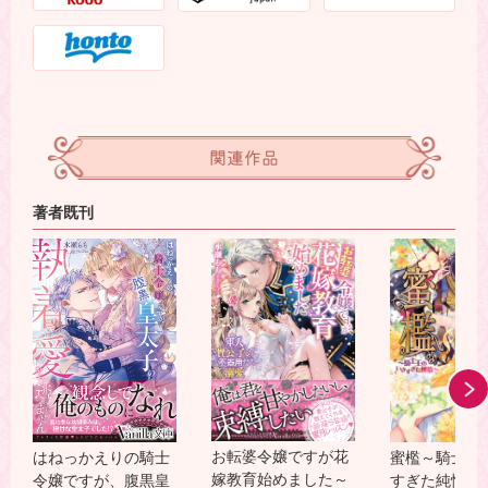
関連作品
著者既刊
お転婆令嬢ですが花
はねっかえりの騎士
蜜檻～騎士王
嫁教育始めました～
令嬢ですが、腹黒皇
すぎた純情～