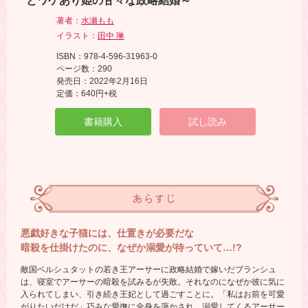
とワケあり姫の甘々な政略結婚～
著者：
水瀬もも
イラスト：
田中 琳
ISBN：978-4-596-31963-0
ページ数：290
発売日：2022年2月16日
定価：640円+税
書籍購入
試し読み
あらすじ
悪戯好きな子猫には、仕置きが必要だな
暗殺を仕掛けたのに、なぜか溺愛が待っていて…!?
敵国ベルシュタットの若き王アーサーに政略結婚で嫁いだブランシュ
は、寝室でアーサーの暗殺を試みるが失敗。それなのになぜか彼に気に
入られてしまい、引き続き王妃として過ごすことに。「私はお前を可愛
がりたいだけだ」巧みな愛撫に全身を蕩かされ、溺愛してくるアーサー