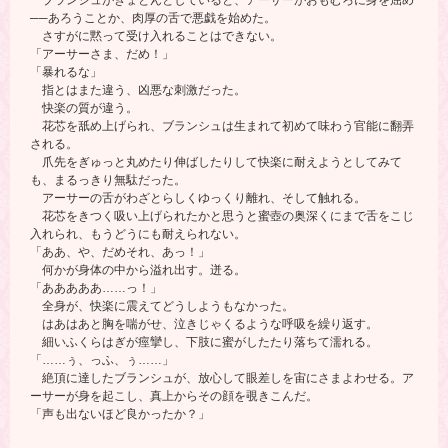
ブランシュがきょとんとしていると、アーサーがおもむろに身を屈め
──あろうことか、肉厚の舌で悪戯を始めた。
さすがに黙って受け入れることはできない。
「アーサーさま、だめ！」
「暴れるな」
指とはまた違う、凶悪な刺激だった。
快楽の質が違う。
花芯を舐め上げられ、ブランシュは生まれて初めて味わう官能に翻弄
される。
爪先をぎゅっと丸めたり伸ばしたりして快楽に耐えようとしてみて
も、まるっきり無駄だった。
アーサーの舌がわざとらしくゆっくり離れ、そして触れる。
花芯をきつく吸い上げられたかと思うと蜜壺の奥深くにまで舌をこじ
入れられ、もうどうにも耐えられない。
「ああ、や、だめそれ、あっ！」
何かが身体の中から溢れ出す。迸る。
「あああああ……っ！」
全身が、快楽に震えてどうしようもなかった。
はあはあと胸を喘がせ、泣きじゃくるような呼吸を繰り返す。
細いふくらはぎが痙攣し、下肢に蜜がしたたり落ちて濡れる。
「……ぅ、っふ、ぅ……」
絶頂に達したブランシュが、放心して眼差しを宙にさまよわせる。ア
ーサーが身を起こし、真上からその顔を覗きこんだ。
「声も出ないほど良かったか？」