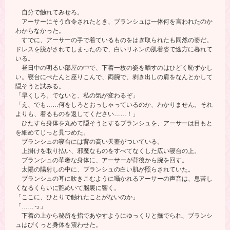
自分で触れてみせろ。
アーサーにそう命令されたとき、ブランシュは一体何を言われたのか
わからなかった。
すでに、アーサーの手で着ているものをはぎ取られたも同然の姿だ。
ドレスを脱がされてしまったので、白いリネンの肌着姿で途方に暮れて
いる。
昼日中の明るい部屋の中で、下着一枚の姿を晒すのはひどく恥ずかし
い。寝台にぺたんと座りこんで、両腕で、剥き出しの肩をなんとかして
隠そうと試みる。
「早くしろ。でないと、私の気が変わるぞ」
「え、でも……何をしろとおっしゃっているのか、わかりません。それ
よりも、着るものを返してください……！」
ひたすら身体を丸めて隠そうとするブランシュを、アーサーは目もと
を細めてじっと見つめた。
ブランシュの寝台には背の高い天蓋がついている。
上掛けを取り払い、邪魔なものをすべてなくした広い寝台の上。
ブランシュの華奢な身体に、アーサーが背後から腕を回す。
太陽の陽射しの中に、ブランシュの白い肌が照らされていた。
ブランシュの耳に吹きこむように囁かれるアーサーの声音は、息苦し
くなるくらいに艶めいて脳裏に響く。
「ここに、ひとりで触れたことがないのか」
「……っ」
下着の上から秘所を指であやすようにゆっくりと撫でられ、ブランシ
ュはびくっと身体を震わせた。