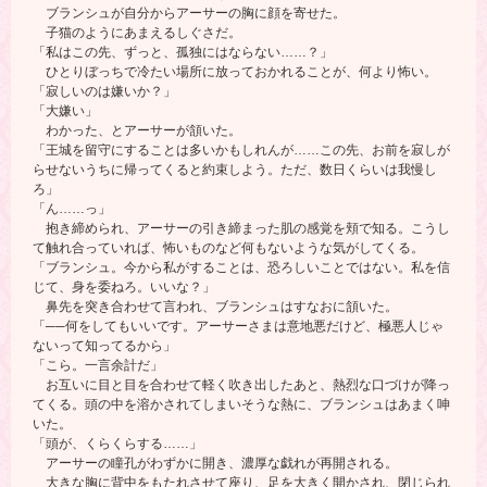
ブランシュが自分からアーサーの胸に顔を寄せた。
子猫のようにあまえるしぐさだ。
「私はこの先、ずっと、孤独にはならない……？」
ひとりぼっちで冷たい場所に放っておかれることが、何より怖い。
「寂しいのは嫌いか？」
「大嫌い」
わかった、とアーサーが頷いた。
「王城を留守にすることは多いかもしれんが……この先、お前を寂しが
らせないうちに帰ってくると約束しよう。ただ、数日くらいは我慢し
ろ」
「ん……っ」
抱き締められ、アーサーの引き締まった肌の感覚を頬で知る。こうし
て触れ合っていれば、怖いものなど何もないような気がしてくる。
「ブランシュ。今から私がすることは、恐ろしいことではない。私を信
じて、身を委ねろ。いいな？」
鼻先を突き合わせて言われ、ブランシュはすなおに頷いた。
「──何をしてもいいです。アーサーさまは意地悪だけど、極悪人じゃ
ないって知ってるから」
「こら。一言余計だ」
お互いに目と目を合わせて軽く吹き出したあと、熱烈な口づけが降っ
てくる。頭の中を溶かされてしまいそうな熱に、ブランシュはあまく呻
いた。
「頭が、くらくらする……」
アーサーの瞳孔がわずかに開き、濃厚な戯れが再開される。
大きな胸に背中をもたれさせて座り、足を大きく開かされ、閉じられ