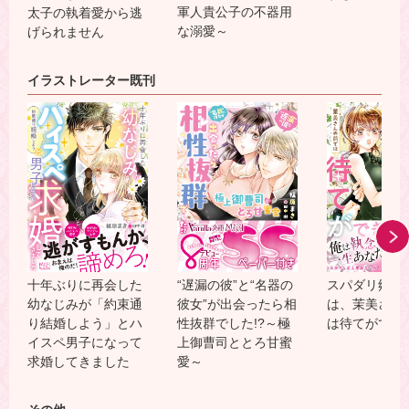
軍人貴公子の不器用
太子の執着愛から逃
な溺愛～
げられません
イラストレーター既刊
十年ぶりに再会した
“遅漏の彼”と“名器の
スパダリ郷田
幼なじみが「約束通
彼女”が出会ったら相
は、茉美さん
り結婚しよう」とハ
性抜群でした!?～極
は待てができ
イスペ男子になって
上御曹司ととろ甘蜜
求婚してきました
愛～