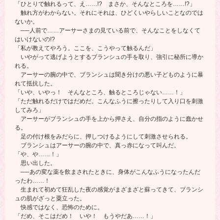
「ひとりで触れるって、え……!? まさか、そんなところを……!?」
触れ方がわからない。それにそれは、ひどくいやらしいことなのでは
ないか。
──人前で……アーサーさまの見ている前で、そんなことをしなくて
はいけないの!?
「私が教えてやろう。ここを、こうやって触るんだ」
いやがって逃げようとするブランシュの手を取り、強引に秘所に導か
れる。
アーサーの腕の中で、ブランシュは聞き分けの悪い子どものように暴
れて抵抗した。
「いや、いやっ！ そんなところ、触るところじゃない……！」
「ただ触れるだけではだめだ。こんなふうに擦ったりして入り口を刺激
してみろ」
アーサーがブランシュの手を上から押さえ、自分の指のように蠢かせ
る。
足の付け根をみだらに、押しつけるようにして刺激させられる。
ブランシュはアーサーの腕の中で、真っ赤になって叫んだ。
「や、や……！」
思い出した。
──あの変な薬を飲まされたときに、身体がこんなふうになったんだ
ったわ……！
生まれて初めて狂乱した夜の感覚がまざまざと蘇ってきて、ブランシ
ュの肌がざっと粟立った。
快感ではなく、恐怖のために。
「だめ、そこはだめ！ いや！ もうやだあ……！」