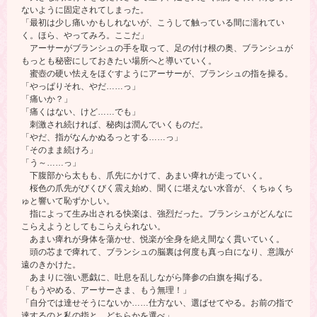
ないように固定されてしまった。
「最初は少し痛いかもしれないが、こうして触っている間に濡れてい
く。ほら、やってみろ。ここだ」
アーサーがブランシュの手を取って、足の付け根の奥、ブランシュが
もっとも秘密にしておきたい場所へと導いていく。
蜜壺の硬い怯えをほぐすようにアーサーが、ブランシュの指を操る。
「やっぱりそれ、やだ……っ」
「痛いか？」
「痛くはない、けど……でも」
刺激され続ければ、秘肉は潤んでいくものだ。
「やだ、指がなんかぬるっとする……っ」
「そのまま続けろ」
「う～……っ」
下腹部から太もも、爪先にかけて、あまい痺れが走っていく。
桜色の爪先がびくびく震え始め、聞くに堪えない水音が、くちゅくち
ゅと響いて恥ずかしい。
指によって生み出される快楽は、強烈だった。ブランシュがどんなに
こらえようとしてもこらえられない。
あまい痺れが身体を蕩かせ、悦楽が全身を絶え間なく貫いていく。
頭の芯まで痺れて、ブランシュの脳裏は何度も真っ白になり、意識が
遠のきかけた。
あまりに強い悪戯に、吐息を乱しながら降参の白旗を掲げる。
「もうやめる、アーサーさま、もう無理！」
「自分では達せそうにないか……仕方ない、選ばせてやる。お前の指で
達するのと私の指と、どちらかを選べ」