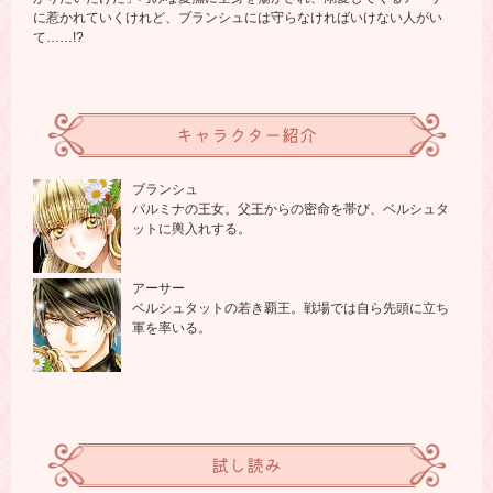
に惹かれていくけれど、ブランシュには守らなければいけない人がい
て……!?
キャラクター紹介
ブランシュ
パルミナの王女。父王からの密命を帯び、ベルシュタ
ットに輿入れする。
アーサー
ベルシュタットの若き覇王。戦場では自ら先頭に立ち
軍を率いる。
試し読み