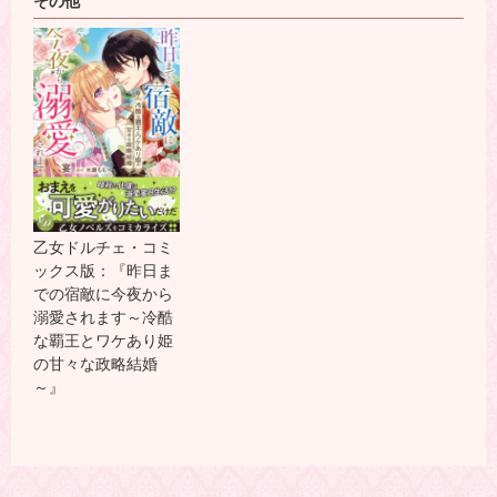
その他
乙女ドルチェ・コミ
ックス版：『昨日ま
での宿敵に今夜から
溺愛されます～冷酷
な覇王とワケあり姫
の甘々な政略結婚
～』