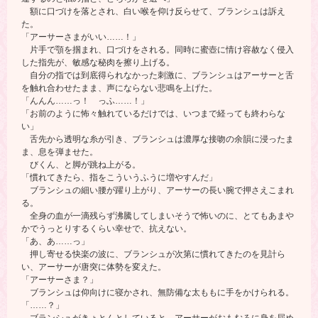
額に口づけを落とされ、白い喉を仰け反らせて、ブランシュは訴え
た。
「アーサーさまがいい……！」
片手で顎を掴まれ、口づけをされる。同時に蜜壺に情け容赦なく侵入
した指先が、敏感な秘肉を擦り上げる。
自分の指では到底得られなかった刺激に、ブランシュはアーサーと舌
を触れ合わせたまま、声にならない悲鳴を上げた。
「んんん……っ！ っふ……！」
「お前のように怖々触れているだけでは、いつまで経っても終わらな
い」
舌先から透明な糸が引き、ブランシュは濃厚な接吻の余韻に浸ったま
ま、息を弾ませた。
びくん、と脚が跳ね上がる。
「慣れてきたら、指をこういうふうに増やすんだ」
ブランシュの細い腰が躍り上がり、アーサーの長い腕で押さえこまれ
る。
全身の血が一滴残らず沸騰してしまいそうで怖いのに、とてもあまや
かでうっとりするくらい幸せで、抗えない。
「あ、あ……っ」
押し寄せる快楽の波に、ブランシュが次第に慣れてきたのを見計ら
い、アーサーが唐突に体勢を変えた。
「アーサーさま？」
ブランシュは仰向けに寝かされ、無防備な太ももに手をかけられる。
「……？」