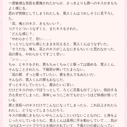
一度敏感な首筋を愛撫されたからか、さっきよりも唇へのキスがきもち
よく感じる。
思わず恍惚としてしまうわたしを、寛人くんはうれしそうに見下ろし
た。
「花。俺とのキス、きもちいい？」
コクリとついうなずくと、またキスをされた。
「どんな感じ？」
「やわらかくて、甘い……」
うっとりしながら感じたままを伝えると、寛人くんはうなずいた。
「そうだな。俺も、花とのキスがこんなにきもちいいと思わなかった。
花の唇も、やわらかくてすごく甘い」
「ンッ……」
ちゅ、とキスをされ、唇もちゅくちゅくと吸っては舐める、寛人くん。
そんなことされたら、下腹部が疼いてたまらない。
「花の唇、ずっと吸っていたい。蜜を含んでるみたいだ」
そんなの、寛人くんの唇もおなじだ。
ずっとキスしていたいし、蜜みたいに甘い。
だけどキスのせいでぼうっとして、ろくに言葉も出てこない。抵抗する
力も失せてしまった。身体じゅうにこれでもかというほど快感が巡って
いる。
唇と首筋へのキスだけでこんなになってしまったら、これ以上されたら
わたし、どうなってしまうんだろう。
キスの快感にきもちいいやらこんなこといけないことなのに、と身をよ
じったりしているうちに、寛人くんは器用に手を動かしていて……気が
つけばスーツとブラウスを脱がされていて、下着だけの姿になってい