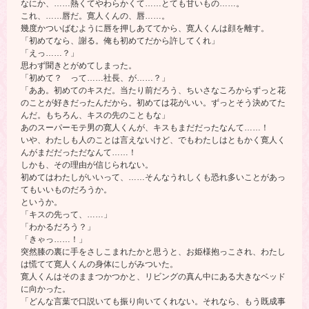
なにか、……熱くてやわらかくて……とても甘いもの……。
これ、……唇だ。寛人くんの、唇……。
幾度かついばむように唇を押しあててから、寛人くんは顔を離す。
「初めてなら、謝る。俺も初めてだから許してくれ」
「えっ……？」
思わず聞きとがめてしまった。
「初めて？ って……社長、が……？」
「ああ。初めてのキスだ。当たり前だろう、ちいさなころからずっと花
のことが好きだったんだから。初めては花がいい。ずっとそう決めてた
んだ。もちろん、キスの先のこともな」
あのスーパーモテ男の寛人くんが、キスもまだだったなんて……！
いや、わたしも人のことは言えないけど、でもわたしはともかく寛人く
んがまだだっただなんて……！
しかも、その理由が信じられない。
初めてはわたしがいいって、……そんなうれしくも恐れ多いことがあっ
てもいいものだろうか。
というか。
「キスの先って、……」
「わかるだろう？」
「きゃっ……！」
突然膝の裏に手をさしこまれたかと思うと、お姫様抱っこされ、わたし
は慌てて寛人くんの身体にしがみついた。
寛人くんはそのままつかつかと、リビングの真ん中にある大きなベッド
に向かった。
「どんな言葉で口説いても振り向いてくれない。それなら、もう既成事