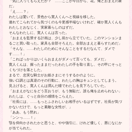
「気に入ってもらえたか？ ……ここが今日から、花。俺とおまえの家
だ」
「え……？」
わたしは驚いて、景色から寛人くんへと視線を移した。
連れてこられてから気づくのも今更感半端ないけれど、確か寛人くんも
わたしとおなじく、実家暮らしのはずだ。
そんなわたしに、寛人くんは言った。
「おまえを監禁する計画は、少し前から立てていた。このマンションま
るごと買い取った。家具も全部そろえた。全部おまえと暮らすためだ」
「そんな、……わたしのためにそんなことをするだなんて、ダメで
す……！」
「こればっかりはいくらおまえがダメって言っても、ダメだ」
寛人くんは、握ったままだったわたしの手を取り直し、その甲にそっと
くちづけを落とした。
まるで、忠実な騎士がお姫さまにそうするかのように。
強い口調とは真逆のその行動に、わたしの胸はキュンとしてしまう。
見上げると、寛人くんは潤んだ瞳でわたしを見下ろしていた。
「おまえがなにをどう言おうが、もう無駄だ。誰も俺を止められない」
わたしは、ぐっと自分の感情をこらえた。
「社長には、……もっとふさわしいお相手がいるはずです。社長が気づ
かないだけで、もっと素敵な女性が、」
「ああ、もう黙れ」
「ンンっ……！」
顎を仰向かされたかと思うと、やや強引に、けれど優しく、唇になにか
が当てられた。