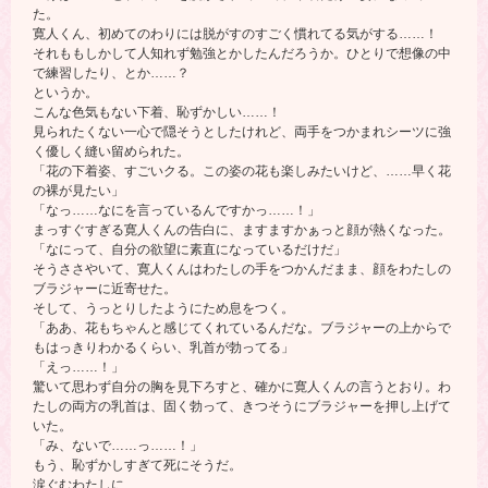
た。
寛人くん、初めてのわりには脱がすのすごく慣れてる気がする……！
それももしかして人知れず勉強とかしたんだろうか。ひとりで想像の中
で練習したり、とか……？
というか。
こんな色気もない下着、恥ずかしい……！
見られたくない一心で隠そうとしたけれど、両手をつかまれシーツに強
く優しく縫い留められた。
「花の下着姿、すごいクる。この姿の花も楽しみたいけど、……早く花
の裸が見たい」
「なっ……なにを言っているんですかっ……！」
まっすぐすぎる寛人くんの告白に、ますますかぁっと顔が熱くなった。
「なにって、自分の欲望に素直になっているだけだ」
そうささやいて、寛人くんはわたしの手をつかんだまま、顔をわたしの
ブラジャーに近寄せた。
そして、うっとりしたようにため息をつく。
「ああ、花もちゃんと感じてくれているんだな。ブラジャーの上からで
もはっきりわかるくらい、乳首が勃ってる」
「えっ……！」
驚いて思わず自分の胸を見下ろすと、確かに寛人くんの言うとおり。わ
たしの両方の乳首は、固く勃って、きつそうにブラジャーを押し上げて
いた。
「み、ないで……っ……！」
もう、恥ずかしすぎて死にそうだ。
涙ぐむわたしに、