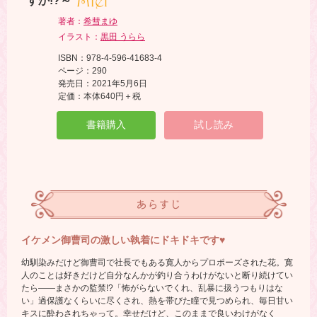
すか!?～
著者：
希彗まゆ
イラスト：
黒田 うらら
ISBN：978-4-596-41683-4
ページ：290
発売日：2021年5月6日
定価：本体640円＋税
書籍購入
試し読み
あらすじ
イケメン御曹司の激しい執着にドキドキです♥
幼馴染みだけど御曹司で社長でもある寛人からプロポーズされた花。寛
人のことは好きだけど自分なんかが釣り合うわけがないと断り続けてい
たら――まさかの監禁!?「怖がらないでくれ、乱暴に扱うつもりはな
い」過保護なくらいに尽くされ、熱を帯びた瞳で見つめられ、毎日甘い
キスに酔わされちゃって。幸せだけど、このままで良いわけがなく