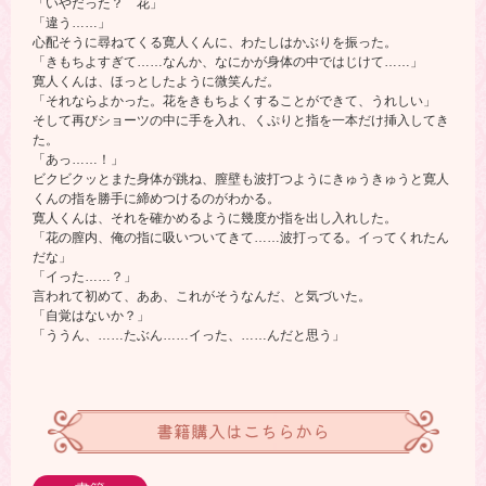
「いやだった？ 花」
「違う……」
心配そうに尋ねてくる寛人くんに、わたしはかぶりを振った。
「きもちよすぎて……なんか、なにかが身体の中ではじけて……」
寛人くんは、ほっとしたように微笑んだ。
「それならよかった。花をきもちよくすることができて、うれしい」
そして再びショーツの中に手を入れ、くぷりと指を一本だけ挿入してき
た。
「あっ……！」
ビクビクッとまた身体が跳ね、膣壁も波打つようにきゅうきゅうと寛人
くんの指を勝手に締めつけるのがわかる。
寛人くんは、それを確かめるように幾度か指を出し入れした。
「花の膣内、俺の指に吸いついてきて……波打ってる。イってくれたん
だな」
「イった……？」
言われて初めて、ああ、これがそうなんだ、と気づいた。
「自覚はないか？」
「ううん、……たぶん……イった、……んだと思う」
書籍購入はこちらから