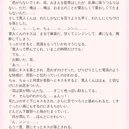
「恐がらないでくれ、花。おまえを監禁はしたが、乱暴に扱うつもりは
ない。ただ、俺は……俺は、おまえのことが愛おしくて愛おしくてたま
らないんだ……」
そして寛人くんは、わたしがなにを言うよりも早く、わたしにくちづけ
を落とした。
「ん……っ……しゃ、ちょ……っ……ンンッ……」
寛人くんのキスは、まるで麻薬だ。甘くてジンジンして、虜になる。陶
酔してしまう。
うっかりすると、意識をもっていかれそうになる。
「寛人って呼んでくれ。いまこの時間だけでも」
「でも、」
「お願いだ。花」
「あっ……！」
首筋にキスを落とされ、思わずのけぞった。びりびりとした電流のよう
な快感が、背筋へと伝わっていくのがわかる。
ちゅ、ちゅっと何度か首筋へとキスをすると、寛人くんははぁ、と切な
げにため息をついた。
「花は首が弱いんだな。……すごく色っぽい顔をしてる」
「そ、そんなのわからな……ぁんっ！」
耳たぶのすぐ下にキスをされ、さらに舌でぺろりと舐められると、くす
ぐったい感じもするのにきもちがいい。
どんどん下腹部へと熱がたまっていく。
「目が潤んで……ほんとにかわいい」
「ん、ンンッ……」
もう一度、唇にそっとキスが落とされる。