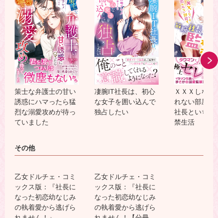
策士な弁護士の甘い
凄腕IT社長は、初心
ＸＸＸしない
誘惑にハマったら猛
な女子を囲い込んで
れない部屋で
烈な溺愛攻めが待っ
独占したい
社長といちゃ
ていました
禁生活
その他
乙女ドルチェ・コミ
乙女ドルチェ・コミ
ックス版：『社長に
ックス版：『社長に
なった初恋幼なじみ
なった初恋幼なじみ
の執着愛から逃げら
の執着愛から逃げら
れません！』
れません！【分冊