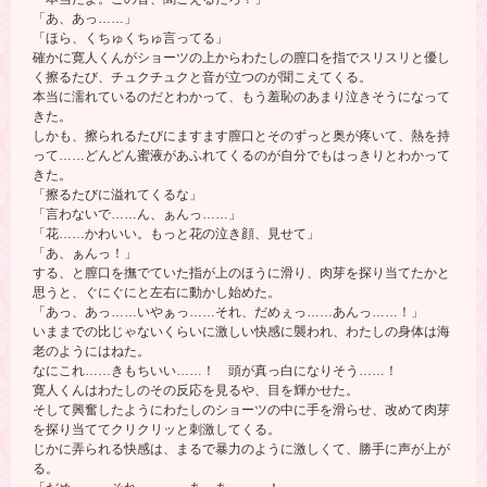
「あ、あっ……」
「ほら、くちゅくちゅ言ってる」
確かに寛人くんがショーツの上からわたしの膣口を指でスリスリと優し
く擦るたび、チュクチュクと音が立つのが聞こえてくる。
本当に濡れているのだとわかって、もう羞恥のあまり泣きそうになって
きた。
しかも、擦られるたびにますます膣口とそのずっと奥が疼いて、熱を持
って……どんどん蜜液があふれてくるのが自分でもはっきりとわかって
きた。
「擦るたびに溢れてくるな」
「言わないで……ん、ぁんっ……」
「花……かわいい。もっと花の泣き顔、見せて」
「あ、ぁんっ！」
する、と膣口を撫でていた指が上のほうに滑り、肉芽を探り当てたかと
思うと、ぐにぐにと左右に動かし始めた。
「あっ、あっ……いやぁっ……それ、だめぇっ……あんっ……！」
いままでの比じゃないくらいに激しい快感に襲われ、わたしの身体は海
老のようにはねた。
なにこれ……きもちいい……！ 頭が真っ白になりそう……！
寛人くんはわたしのその反応を見るや、目を輝かせた。
そして興奮したようにわたしのショーツの中に手を滑らせ、改めて肉芽
を探り当ててクリクリッと刺激してくる。
じかに弄られる快感は、まるで暴力のように激しくて、勝手に声が上が
る。