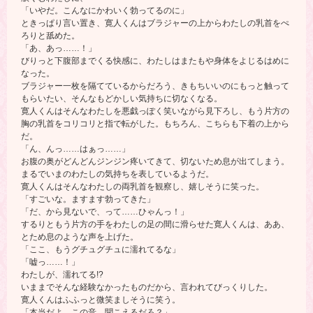
「いやだ。こんなにかわいく勃ってるのに」
ときっぱり言い置き、寛人くんはブラジャーの上からわたしの乳首をぺ
ろりと舐めた。
「あ、あっ……！」
びりっと下腹部までくる快感に、わたしはまたもや身体をよじるはめに
なった。
ブラジャー一枚を隔てているからだろう、きもちいいのにもっと触って
もらいたい、そんなもどかしい気持ちに切なくなる。
寛人くんはそんなわたしを悪戯っぽく笑いながら見下ろし、もう片方の
胸の乳首をコリコリと指で転がした。もちろん、こちらも下着の上から
だ。
「ん、んっ……はぁっ……」
お腹の奥がどんどんジンジン疼いてきて、切ないため息が出てしまう。
まるでいまのわたしの気持ちを表しているようだ。
寛人くんはそんなわたしの両乳首を観察し、嬉しそうに笑った。
「すごいな。ますます勃ってきた」
「だ、から見ないで、って……ひゃんっ！」
するりともう片方の手をわたしの足の間に滑らせた寛人くんは、ああ、
とため息のような声を上げた。
「ここ、もうグチュグチュに濡れてるな」
「嘘っ……！」
わたしが、濡れてる!?
いままでそんな経験なかったものだから、言われてびっくりした。
寛人くんはふふっと微笑ましそうに笑う。
「本当だよ。この音、聞こえるだろ？」