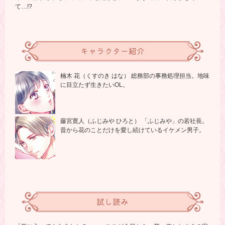
て…!?
キャラクター紹介
楠木 花（くすのき はな） 総務部の事務処理担当。地味
に目立たず生きたいOL。
藤宮寛人（ふじみや ひろと） 「ふじみや」の若社長。
昔から花のことだけを愛し続けているイケメン男子。
試し読み