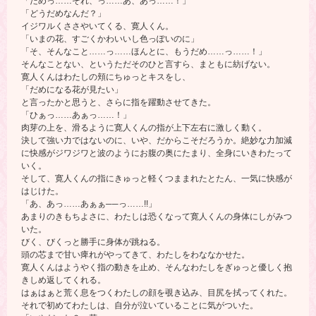
「だめっ……それ、っ……あ、あっ……！」
「どうだめなんだ？」
イジワルくささやいてくる、寛人くん。
「いまの花、すごくかわいいし色っぽいのに」
「そ、そんなこと……っ……ほんとに、もうだめ……っ……！」
そんなことない、というただそのひと言すら、まともに紡げない。
寛人くんはわたしの頬にちゅっとキスをし、
「だめになる花が見たい」
と言ったかと思うと、さらに指を躍動させてきた。
「ひぁっ……あぁっ……！」
肉芽の上を、滑るように寛人くんの指が上下左右に激しく動く。
決して強い力ではないのに、いや、だからこそだろうか。絶妙な力加減
に快感がジワジワと波のようにお腹の奥にたまり、全身にいきわたって
いく。
そして、寛人くんの指にきゅっと軽くつままれたとたん、一気に快感が
はじけた。
「あ、あっ……あぁぁ──っ……!!」
あまりのきもちよさに、わたしは恐くなって寛人くんの身体にしがみつ
いた。
びく、びくっと勝手に身体が跳ねる。
頭の芯まで甘い痺れがやってきて、わたしをわななかせた。
寛人くんはようやく指の動きを止め、そんなわたしをぎゅっと優しく抱
きしめ返してくれる。
はぁはぁと荒く息をつくわたしの顔を覗き込み、目尻を拭ってくれた。
それで初めてわたしは、自分が泣いていることに気がついた。