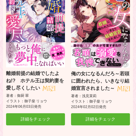
離婚前提の結婚でしたよ
俺の女になるんだろ～若頭
ね!? ホテル王は契約妻を
に囲われたら、いきなり結
愛し尽くしたい
婚宣言されました～
著者：御厨 翠
著者：浅見茉莉
イラスト：御子柴 リョウ
イラスト：御子柴 リョウ
2024年06月03日発売
2024年02月02日発売
詳細をチェック
詳細をチェック