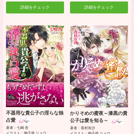
詳細をチェック
詳細をチェック
不器用な貴公子の淫らな独
かりそめの蜜夜～漆黒の貴
占愛
公子は愛を知る～
著者：七嶋 杏
著者：香村有沙
イラスト：御子柴 リョウ
イラスト：御子柴 リョウ