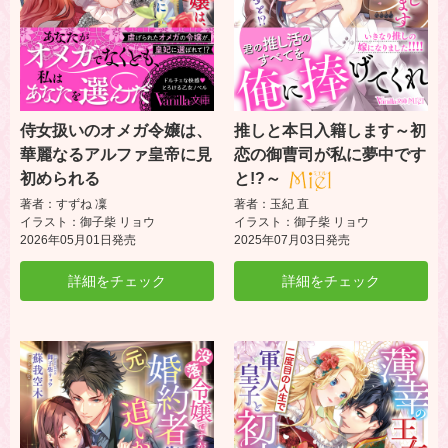
侍女扱いのオメガ令嬢は、
推しと本日入籍します～初
華麗なるアルファ皇帝に見
恋の御曹司が私に夢中です
初められる
と!?～
著者：すずね 凜
著者：玉紀 直
イラスト：御子柴 リョウ
イラスト：御子柴 リョウ
2026年05月01日発売
2025年07月03日発売
詳細をチェック
詳細をチェック