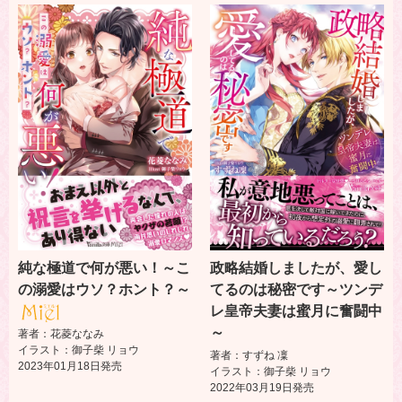
純な極道で何が悪い！～こ
政略結婚しましたが、愛し
の溺愛はウソ？ホント？～
てるのは秘密です～ツンデ
レ皇帝夫妻は蜜月に奮闘中
～
著者：花菱ななみ
イラスト：御子柴 リョウ
著者：すずね 凜
2023年01月18日発売
イラスト：御子柴 リョウ
2022年03月19日発売