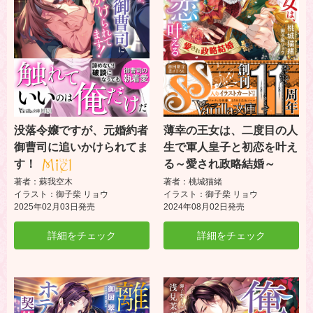
没落令嬢ですが、元婚約者
薄幸の王女は、二度目の人
御曹司に追いかけられてま
生で軍人皇子と初恋を叶え
す！
る～愛され政略結婚～
著者：蘇我空木
著者：桃城猫緒
イラスト：御子柴 リョウ
イラスト：御子柴 リョウ
2025年02月03日発売
2024年08月02日発売
詳細をチェック
詳細をチェック