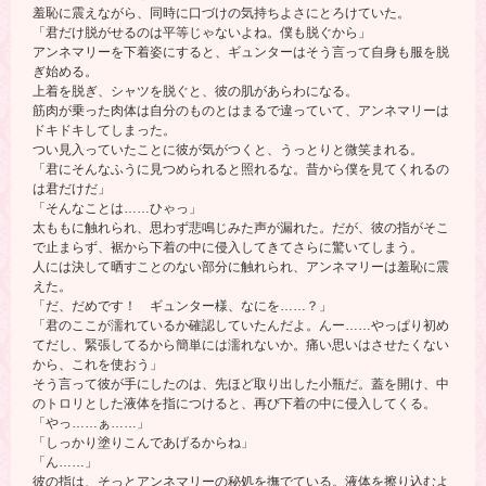
羞恥に震えながら、同時に口づけの気持ちよさにとろけていた。
「君だけ脱がせるのは平等じゃないよね。僕も脱ぐから」
アンネマリーを下着姿にすると、ギュンターはそう言って自身も服を脱
ぎ始める。
上着を脱ぎ、シャツを脱ぐと、彼の肌があらわになる。
筋肉が乗った肉体は自分のものとはまるで違っていて、アンネマリーは
ドキドキしてしまった。
つい見入っていたことに彼が気がつくと、うっとりと微笑まれる。
「君にそんなふうに見つめられると照れるな。昔から僕を見てくれるの
は君だけだ」
「そんなことは……ひゃっ」
太ももに触れられ、思わず悲鳴じみた声が漏れた。だが、彼の指がそこ
で止まらず、裾から下着の中に侵入してきてさらに驚いてしまう。
人には決して晒すことのない部分に触れられ、アンネマリーは羞恥に震
えた。
「だ、だめです！ ギュンター様、なにを……？」
「君のここが濡れているか確認していたんだよ。んー……やっぱり初め
てだし、緊張してるから簡単には濡れないか。痛い思いはさせたくない
から、これを使おう」
そう言って彼が手にしたのは、先ほど取り出した小瓶だ。蓋を開け、中
のトロリとした液体を指につけると、再び下着の中に侵入してくる。
「やっ……ぁ……」
「しっかり塗りこんであげるからね」
「ん……」
彼の指は、そっとアンネマリーの秘処を撫でている。液体を擦り込むよ