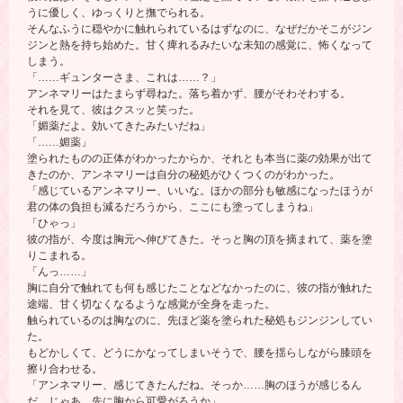
うに優しく、ゆっくりと撫でられる。
そんなふうに穏やかに触れられているはずなのに、なぜだかそこがジン
ジンと熱を持ち始めた。甘く痺れるみたいな未知の感覚に、怖くなって
しまう。
「……ギュンターさま、これは……？」
アンネマリーはたまらず尋ねた。落ち着かず、腰がそわそわする。
それを見て、彼はクスッと笑った。
「媚薬だよ。効いてきたみたいだね」
「……媚薬」
塗られたものの正体がわかったからか、それとも本当に薬の効果が出て
きたのか、アンネマリーは自分の秘処がひくつくのがわかった。
「感じているアンネマリー、いいな。ほかの部分も敏感になったほうが
君の体の負担も減るだろうから、ここにも塗ってしまうね」
「ひゃっ」
彼の指が、今度は胸元へ伸びてきた。そっと胸の頂を摘まれて、薬を塗
りこまれる。
「んっ……」
胸に自分で触れても何も感じたことなどなかったのに、彼の指が触れた
途端、甘く切なくなるような感覚が全身を走った。
触られているのは胸なのに、先ほど薬を塗られた秘処もジンジンしてい
た。
もどかしくて、どうにかなってしまいそうで、腰を揺らしながら膝頭を
擦り合わせる。
「アンネマリー、感じてきたんだね。そっか……胸のほうが感じるん
だ。じゃあ、先に胸から可愛がろうか」