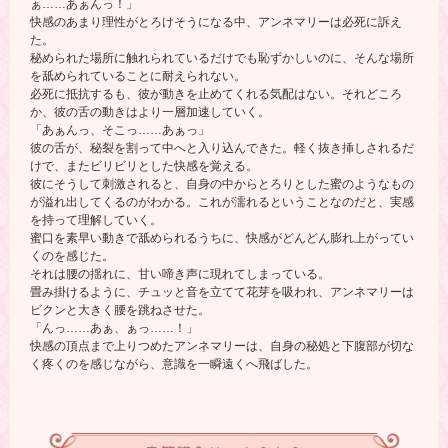
ぁ……あぁんっ！」
快感のあまり理性がとろけそうになる中、アンネマリーは必死に訴え
た。
秘められた場所に触れられているだけでも恥ずかしいのに、そんな場所
を舐められていることに耐えられない。
必死に抵抗するも、彼が動きを止めてくれる気配はない。それどころ
か、彼の舌の動きはより一層加速していく。
「あぁんっ、そこっ……あぁっ」
彼の舌が、秘裂を割って中へと入り込んできた。軽く抜き挿しされるだ
けで、またビリビリとした快感を覚える。
彼にそうして刺激されると、自身の中からとろりとした蜜のようなもの
が溢れ出してくるのがわかる。これが濡れるということなのだと、実感
を持って理解していく。
蜜口を素早い動きで舐められるうちに、快感がどんどん膨れ上がってい
くのを感じた。
それは腰の揺れに、甘い啼き声に現れてしまっている。
畳み掛けるように、チュッと音を立てて花芽を吸われ、アンネマリーは
ビクンと大きく腰を跳ねさせた。
「んっ……あぁ、ぁっ……！」
快感の頂点まで上りつめたアンネマリーは、自身の秘処と下腹部が切な
く疼くのを感じながら、意識を一瞬遠くへ飛ばした。