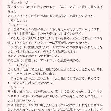
「ギュンター様……」
覆い被さってきた彼に声をかけると、「ん？」と言って優しく首を傾げ
られた。
アンネマリーがこの先の行為に抵抗があると、わからないようだ。
「怖くないよ」
「ですが……」
じっと見つめてくる彼の瞳が、こちらをうかがうように不安げに揺れ
る。答えを間違えば、また彼を傷つけてしまうのだろう。
王命があるから失敗できないという思いもある。だが、それ以上に彼を
傷つけたくなくて、アンネマリーは言葉が見つからなかった。
「僕に抱かれる覚悟がない人に、王位についての覚悟を説かれたくはな
いな。僕のものになって、僕を支える覚悟はある？」
月のような彼の瞳にまっすぐ射抜かれた。
その言葉に、眼差しに、アンネマリーは覚悟を決める。
「……あります」
じっと見つめ返して言えば、彼は安心したようにふっと微笑んだ。それ
から、ポケットから小瓶を取り出す。
「それならよかった。だったら、うんと優しくしてあげる。初めてで
も、痛いなんて感じさせないから」
「んぅ……」
再び覆い被さられ、唇を奪われた。荒々しく口づけながら、彼の手はア
ンネマリーのドレスの留め具に伸びる。留め具をひとつひとつ外し、ド
レスを脱がせていく。
本当は恥ずかしくて逃げ出したいと思っているのに、抵抗をして覚悟が
ないと思われたくなかった。だから、どんどん肌をあらわにされていく