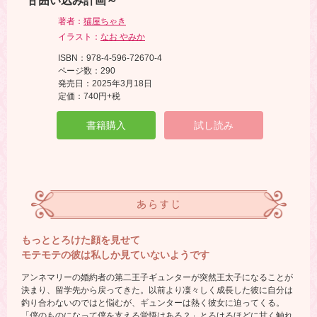
甘囲い込み計画～
著者：
猫屋ちゃき
イラスト：
なお やみか
ISBN：978-4-596-72670-4
ページ数：290
発売日：2025年3月18日
定価：740円+税
書籍購入
試し読み
あらすじ
もっととろけた顔を見せて
モテモテの彼は私しか見ていないようです
アンネマリーの婚約者の第二王子ギュンターが突然王太子になることが
決まり、留学先から戻ってきた。以前より凜々しく成長した彼に自分は
釣り合わないのではと悩むが、ギュンターは熱く彼女に迫ってくる。
「僕のものになって僕を支える覚悟はある？」とろけるほどに甘く触れ