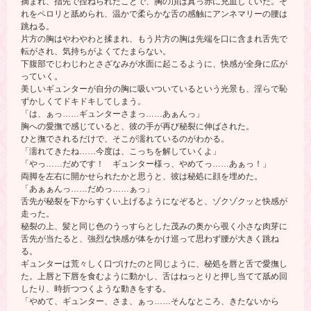
摘まれ、指先で捏ねられたことで、胸の頂は真っ赤に充血していた。そ
れをペロリと舐められ、温かで柔らかな舌の感触にアンネマリーの腰は
跳ねる。
片方の胸はやわやわと揉まれ、もう片方の胸は先端を口に含まれ舌先で
転がされ、気持ちがよくてたまらない。
下腹部でじわじわとさざなみが水面に起こるように、快感が全身に広が
っていく。
美しいギュンターが自分の胸に吸いついているという光景も、淫らで恥
ずかしくてドキドキしてしまう。
「は、ぁっ……ギュンターさまっ……あぁんっ」
胸への愛撫で感じていると、彼の手が再び秘裂に伸ばされた。
ひと撫でされるだけで、そこが濡れているのがわかる。
「濡れてきたね……今度は、こっちを解していくよ」
「やっ……だめです！ ギュンター様っ、やめてっ……あぁっ！」
両脚を左右に開かせられたかと思うと、彼は秘処に顔を埋めた。
「あぁぁんっ……だめっ……ぁっ」
舌先が秘裂を下からすくい上げるようになぞると、ゾクゾクッと快感が
走った。
秘裂の上、髪と同じ色のうっすらとした茂みの奥から覗く小さな肉芽に
舌先が当たると、強烈な快感が体をかけ巡って思わず腰が大きく跳ね
る。
ギュンターは荒々しく口づけたのと同じように、秘処を唇と舌で愛撫し
た。上唇と下唇を食むように動かし、舌はねっとりと押し当てて舐め回
したり、時折つつくような動きをする。
「やめて、ギュンター、さま、ぁっ……そんなところ、きたないから