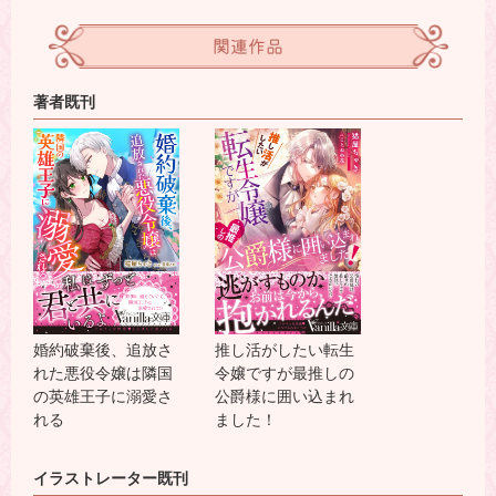
関連作品
著者既刊
婚約破棄後、追放さ
推し活がしたい転生
れた悪役令嬢は隣国
令嬢ですが最推しの
の英雄王子に溺愛さ
公爵様に囲い込まれ
れる
ました！
イラストレーター既刊