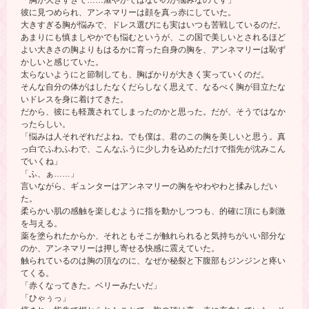
「胸が大きすぎて……淑やかではないのが悩みなのです」
彼に見つめられ、アンネマリーは顔を真っ赤にしていた。
大きすぎる胸が悩みで、ドレス選びにも実はいつも苦戦しているのだ。
あまりにも慎ましやかでも悩むというが、この国で美しいとされるほど
よい大きさの胸よりもはるかに育った自身の胸を、アンネマリーは恥ず
かしいと感じていた。
太らないようにと節制しても、胸ばかりが大きく実っていくのだ。
そんな自分の体がはしたなくだらしなく思えて、なるべく胸が目立たな
いドレスを身に着けてきた。
だから、彼にも軽蔑されてしまったのかと思った。だが、そうではなか
ったらしい。
「悩みは人それぞれだよね。でも僕は、君のこの胸を美しいと思う。真
っ白でふわふわで、こんなふうに少し力を込めただけで指先が沈みこん
でいくね」
「ふ、ぁ……」
言いながら、ギュンターはアンネマリーの胸をやわやわと揉みしだい
た。
柔らかい肌の感触を楽しむように指を動かしつつも、的確に頂にも刺激
を与える。
薬を塗られたからか、それともそこが触れられると気持ちがいい部分な
のか、アンネマリーは押し寄せる快感に震えていた。
触られているのは胸の頂なのに、なぜか秘裂と下腹部もジンジンと疼い
てくる。
「赤くなってきた。ベリーみたいだ」
「ひゃぅっ」