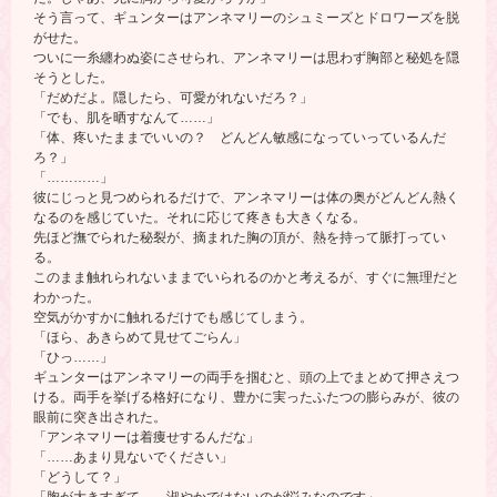
そう言って、ギュンターはアンネマリーのシュミーズとドロワーズを脱
がせた。
ついに一糸纏わぬ姿にさせられ、アンネマリーは思わず胸部と秘処を隠
そうとした。
「だめだよ。隠したら、可愛がれないだろ？」
「でも、肌を晒すなんて……」
「体、疼いたままでいいの？ どんどん敏感になっていっているんだ
ろ？」
「…………」
彼にじっと見つめられるだけで、アンネマリーは体の奥がどんどん熱く
なるのを感じていた。それに応じて疼きも大きくなる。
先ほど撫でられた秘裂が、摘まれた胸の頂が、熱を持って脈打ってい
る。
このまま触れられないままでいられるのかと考えるが、すぐに無理だと
わかった。
空気がかすかに触れるだけでも感じてしまう。
「ほら、あきらめて見せてごらん」
「ひっ……」
ギュンターはアンネマリーの両手を掴むと、頭の上でまとめて押さえつ
ける。両手を挙げる格好になり、豊かに実ったふたつの膨らみが、彼の
眼前に突き出された。
「アンネマリーは着痩せするんだな」
「……あまり見ないでください」
「どうして？」