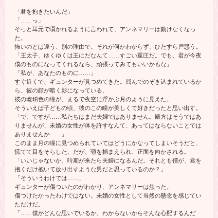
「君を抱きたいんだ」
「……っ」
そっと耳元で囁かれるように言われて、アンネマリーは動けなくなっ
た。
怖いのとは違う、別の理由で。それが何かわからず、ひたすら戸惑う。
「王太子、ゆくゆくは王にだなんて……すごい重圧だ。でも、君が今夜
僕のものになってくれるなら、頑張ってみてもいいかもな」
「私が、あなたのものに……」
すぐ近くで、ギュンターが見つめてきた。屈んでのぞき込まれているか
ら、彼の顔が暗く影になっている。
彼の琥珀色の瞳が、まるで夜空に浮かぶ月のように見えた。
そういえば子どもの頃、彼のこの瞳が美しくて好きだったと思い出す。
「で、ですが……私たちはまだ夫婦ではありません。殿方はそうではあ
りませんが、未婚の女性が体を許すなんて、あってはならないことでは
ありませんか……」
このまま月の瞳に見つめられていてはどうにかなってしまいそうだと、
慌てて目をそらした。だが、顎を捕まえられ、正面を向かされる。
「いいじゃないか。時期が来たら夫婦になるんだ。それとも僕が、君を
抱くだけ抱いて放り出すような男だと思っているのか？」
「そういうわけでは……」
ギュンターが傷ついたのがわかり、アンネマリーは焦った。
傷つけたかったわけではない。未婚の女性として当然の懸念を感じてい
ただけだ。
「……僕がどんな思いでいるか、わからないからそんな心配するんだ