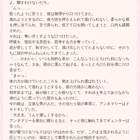
よ。離すわけないだろ」
「んっ……」
怒ったように言うと、彼は無理やり口づけてきた。
逃れようとするのに、後ろ頭を押さえられて逃げられない。柔らかな唇
を押し当てられ、舌で弄られ、慌てて口を開いてしまうと、口内も蹂躙
された。
それは、奪い尽くすような口づけだった。
呼吸を、抵抗する意思を、思考する力を奪っていく。
息が苦しくて、恥ずかしくて、逃げ出したくてたまらないのに、そのう
ちに頭の中がふわふわしてきてしまった。
「……かわいい。いつも知的な君が、こんなふうにとろけた顔になっち
ゃうなんて。さあ、寝台に運んであげる。もっととろけた顔を僕にだけ
見せて」
「きゃっ」
体の力が抜けていたところを、抱き上げられ運ばれていく。
どうにかして逃れようとするも、彼の力強さに敵わない。
四年前までは、線が細くどこか頼りなくて、それゆえ年上でありながら
弟のように思っていた部分もあったのに。
今の彼は、立派な男の人だ。その当たり前の事実に、アンネマリーはド
キドキしていた。
「大丈夫。うんと優しくするから」
アンネマリーを寝台に横たえると、そっと頬に触れてきてギュンターは
言った。
彼が傷つけるつもりはないのはわかる。だが、このまま流されるように
応じていいのか、淑女として教育された心が抵抗するのだ。