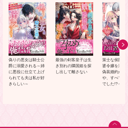
偽りの悪女は騎士公
最強の剣客皇子は生
策士な侯爵様
爵に溺愛される～姉
き別れの隣国姫を探
婆令嬢を溺愛
に悪役に仕立て上げ
し出して離さない
偽装婚約かと
られても夫は私が好
や、すべて計
きらしい～
でした!?～