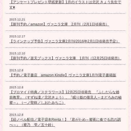
【アンケートプレゼント壁紙更新】1月のイラストは北沢 きょう先生で
す♥
2015.12.21
【新刊予約／amazon】ヴァニラ文庫 2月刊（2月1日頃発売）
2015.12.17
【ラインナップ予告】ヴァニラ文庫2月刊(2016年2月1日頃発売予定）
2015.12.10
【新刊予約／楽天ブックス】ヴァニラ文庫 1月刊（12月25日頃発売）
2015.12.8
【予約／電子書店 amazon Kindle】ヴァニラ文庫1月刊電子書籍版
2015.12.8
【ブロマイド特典／ステラワース】12月25日頃発売 『ふしだらな婚
前教育』（すずね凜／北沢きょう）、『眠り姫の後見人～まどろみの秘
蜜～』（一ノ聖柊／しおたみちこ）
2015.12.8
【絵ノベル配信／電子貸本Renta！】『君がため～蜜夜に奏でる恋の調
べ～』（蜜乃 雫／五十鈴）