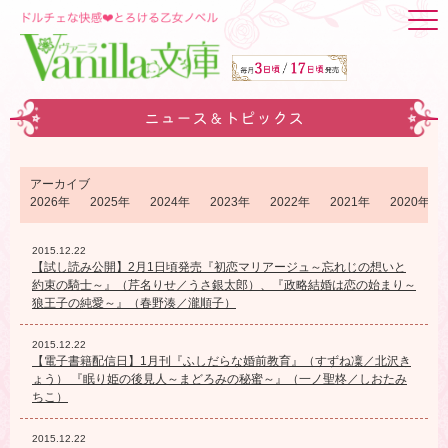
ニュース＆トピックス
アーカイブ
2026年
2025年
2024年
2023年
2022年
2021年
2020年
2015.12.22
【試し読み公開】2月1日頃発売『初恋マリアージュ～忘れじの想いと
約束の騎士～』（芹名りせ／うさ銀太郎）、『政略結婚は恋の始まり～
狼王子の純愛～』（春野湊／瀧順子）
2015.12.22
【電子書籍配信日】1月刊『ふしだらな婚前教育』（すずね凜／北沢き
ょう） 『眠り姫の後見人～まどろみの秘蜜～』（一ノ聖柊／しおたみ
ちこ）
2015.12.22