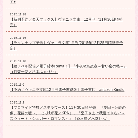
す♥
2015.11.18
【新刊予約／楽天ブックス】ヴァニラ文庫 12月刊（11月30日頃発
売）
2015.11.16
【ラインナップ予告】ヴァニラ文庫1月刊(2015年12月25日頃発売予
定）
2015.11.10
【絵ノベル配信／電子貸本Renta！】『小夜啼鳥恋夜～甘い蜜の檻～』
（月森一花／杉本ふぁりな）
2015.11.6
【予約／ヴァニラ文庫12月刊電子書籍版】電子書店 amazon Kindle
2015.11.2
【ブロマイド特典／ステラワース】11月30日頃発売 『愛囚～公爵の
傷、花嫁の嘘～』（矢城米花／KRN）、『皇子さまは我慢できない～
スウィート・シュガー・ロマンス～』（斉河燈／氷堂れん）