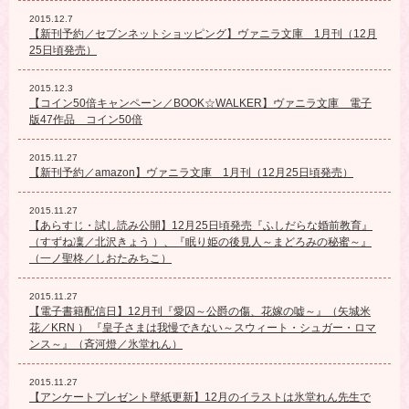
2015.12.7
【新刊予約／セブンネットショッピング】ヴァニラ文庫 1月刊（12月
25日頃発売）
2015.12.3
【コイン50倍キャンペーン／BOOK☆WALKER】ヴァニラ文庫 電子
版47作品 コイン50倍
2015.11.27
【新刊予約／amazon】ヴァニラ文庫 1月刊（12月25日頃発売）
2015.11.27
【あらすじ・試し読み公開】12月25日頃発売『ふしだらな婚前教育』
（すずね凜／北沢きょう ）、『眠り姫の後見人～まどろみの秘蜜～』
（一ノ聖柊／しおたみちこ）
2015.11.27
【電子書籍配信日】12月刊『愛囚～公爵の傷、花嫁の嘘～』（矢城米
花／KRN ） 『皇子さまは我慢できない～スウィート・シュガー・ロマ
ンス～』（斉河燈／氷堂れん）
2015.11.27
【アンケートプレゼント壁紙更新】12月のイラストは氷堂れん先生で