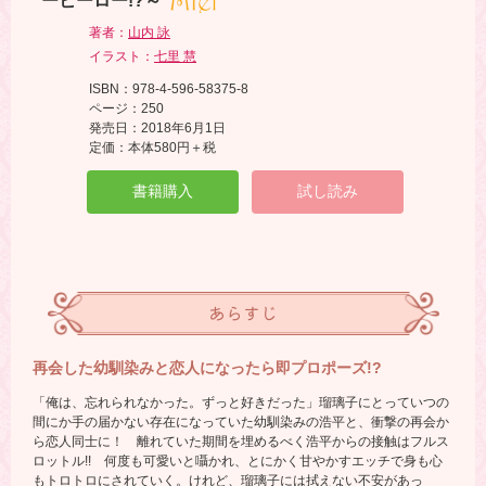
ーヒーロー!?～
著者：
山内 詠
イラスト：
七里 慧
ISBN：978-4-596-58375-8
ページ：250
発売日：2018年6月1日
定価：本体580円＋税
書籍購入
試し読み
あらすじ
再会した幼馴染みと恋人になったら即プロポーズ!?
「俺は、忘れられなかった。ずっと好きだった」瑠璃子にとっていつの
間にか手の届かない存在になっていた幼馴染みの浩平と、衝撃の再会か
ら恋人同士に！ 離れていた期間を埋めるべく浩平からの接触はフルス
ロットル!! 何度も可愛いと囁かれ、とにかく甘やかすエッチで身も心
もトロトロにされていく。けれど、瑠璃子には拭えない不安があっ