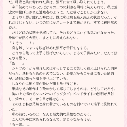
だ。呼吸と共に奪われた声は、浩平に全て吸い取られてしまう。
今日初めて味わったばかりの二つの刺激を同時に与えられて、私は荒
波の中投げ出された遭難者のように、ただ喘ぐことしか出来ない。
ようやく唇が離れた時には、既に私は息も絶え絶えの状況だった。そ
れだけじゃない、いつの間にかスカートまで脱がされ、すでに裸同然の
姿だ。
だけど己の状態を把握しても、それをどうにかする気力がなかった。
身体中が熱く火照り、まともに考えられない。
「くそっ……！」
身を離しシャツを脱ぎ始めた浩平が舌打ちをする。
どうやら焦って上手く脱げないらしい。まるで子供みたい、なんてぼ
んやり思う。
「あ……」
シャツの下から現れたのはぞっとするほど美しく鍛え上げられた肉体
だった。見せるためのものではない、必要だからこそ身に着いた筋肉
が、綺麗に張った肌を盛り上げている。
しなやかに動く腕が脱いだ服を放り投げる。
単純なその動作すら艶めかしく感じてしまうのは、どうしてだろう。
胸の上で揺れるシルバーのドッグタグにベッドサイドの照明が反射
し、煌めく。そこから目が離せない。
そのまま私は茫然と身に着けているものを剝いでいく浩平に見惚れて
いた。
私の前にいるのは、なんと魅力的な男性なのだろう。
こんな相手に求められるなんて、夢じゃなかろうか。
「るー姉……」