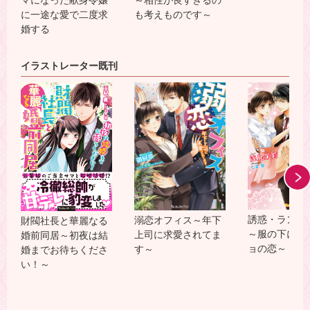
に一途な愛で二度求
も考えものです～
婚する
イラストレーター既刊
誘惑・ランジ
溺恋オフィス～年下
財閥社長と華麗なる
～服の下には
上司に求愛されてま
婚前同居～初夜は結
ョの恋～
す～
婚までお待ちくださ
い！～