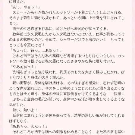
に思えた。
「あっ、やぁっ！」
スカートから引き抜かれたカットソーが下着ごとたくし上げられる。
そのまま強引に頭から抜かれて、あっという間に上半身を裸にされてし
まう。
浩平の性急過ぎる行為に、呆けた頭へ羞恥心が戻ってくる。
数年前に永久脱毛したからムダ毛はないとはいえ、仕事が終わってそ
のままの状態なのだ。せめて、シャワーだけでも浴びたい！ とっても
とっても今更だけど！
「ちょっと、待っ……ああっ！」
けれど浩平はそんな私の葛藤など考慮するつもりはないらしい。カッ
トソーを放り投げると私の露になったささやかな胸に嚙り付いた。
「やあぁぁっ！」
先端をぎゅっと強く吸われ、乳房そのものを大きく揉みしだかれ、び
くりびくりと身体が大きく跳ねた。
鋭い衝撃が、身体を駆け抜ける。その強すぎる感覚に、思わず悲鳴の
ような声が溢れ出た。キスをした時のようにじわじわと湧き出るような
ものとは全く違う、身体の神経に直接働きかけてくるような――快感！
ぶわっと全身の毛穴が開いて、身体中から汗が噴き出してくるような
気がした。
熱い、熱いよ！
反射的に逃れようと身体を捩っても、浩平の逞しい腕が許してくれる
はずもなく。
「ああぅっ、んんっ！」
それどころか浩平は胸への刺激を休めることなく、また私の唇を塞い