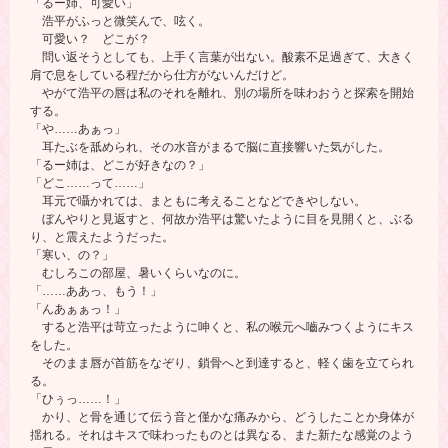
「るー姉、可愛い」
浩平がふっと微笑んで、呟く。
可愛い？ どこが？
問い返そうとしても、上手く言葉が出ない。酸素不足過ぎて、大きく
肩で息をしている程だから仕方がないんだけど。
やがて浩平の唇は私のそれを離れ、別の場所を味わおうと探索を開始
する。
「や……あぁっ」
耳たぶを舐められ、その水音がまるで脳に直接響いた気がした。
「るー姉は、どこが好きなの？」
「どこ……って……」
耳元で囁かれては、まともに考えることなどできやしない。
ぼんやりと見返すと、何故か浩平は驚いたように目を見開くと、ぶる
り、と震えたようだった。
「寒い、の？」
むしろこの部屋、暑いくらいなのに。
「……ああっ、もう！」
「んあぁぁっ！」
すると浩平は苛立ったように呻くと、私の喉元へ嚙みつくようにキス
をした。
そのまま唇が首筋をなぞり、鎖骨へと到達すると、軽く歯を立てられ
る。
「ひぅっ……！」
かり、と骨を通じて伝う音と僅かな痛みから、どうしたことか身体が
揺れる。それはキスで味わったものとは異なる、また新たな感覚のよう