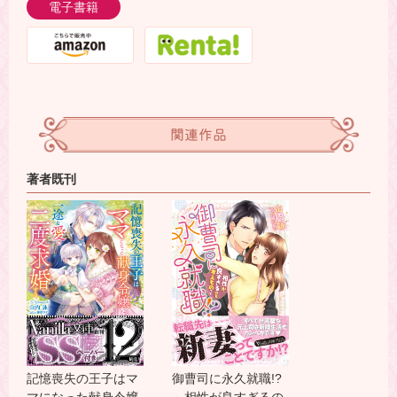
電子書籍
関連作品
著者既刊
記憶喪失の王子はマ
御曹司に永久就職!?
マになった献身令嬢
～相性が良すぎるの