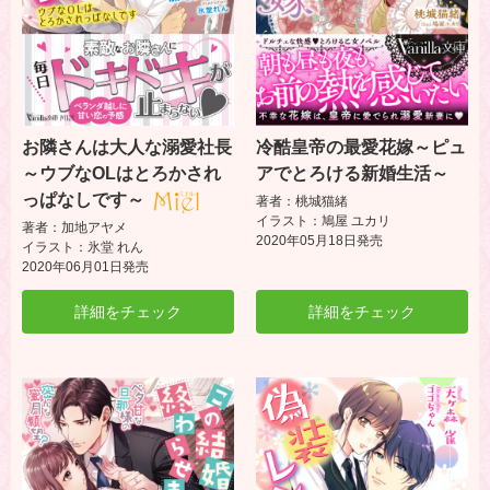
お隣さんは大人な溺愛社長
冷酷皇帝の最愛花嫁～ピュ
～ウブなOLはとろかされ
アでとろける新婚生活～
っぱなしです～
著者：桃城猫緒
イラスト：鳩屋 ユカリ
著者：加地アヤメ
2020年05月18日発売
イラスト：氷堂 れん
2020年06月01日発売
詳細をチェック
詳細をチェック