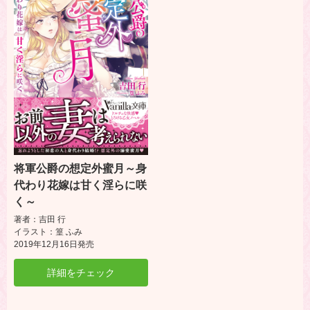
将軍公爵の想定外蜜月～身
代わり花嫁は甘く淫らに咲
く～
著者：吉田 行
イラスト：篁 ふみ
2019年12月16日発売
詳細をチェック