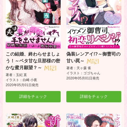
この結婚、終わらせましょ
偽装レンアイ!?～御曹司の
う！～ベタ甘な旦那様の密
甘い罠～
かな蜜月願望？～
著者：天ヶ森 雀
イラスト：ゴゴちゃん
著者：玉紀 直
2020年05月01日発売
イラスト：白崎 小夜
2020年05月01日発売
詳細をチェック
詳細をチェック