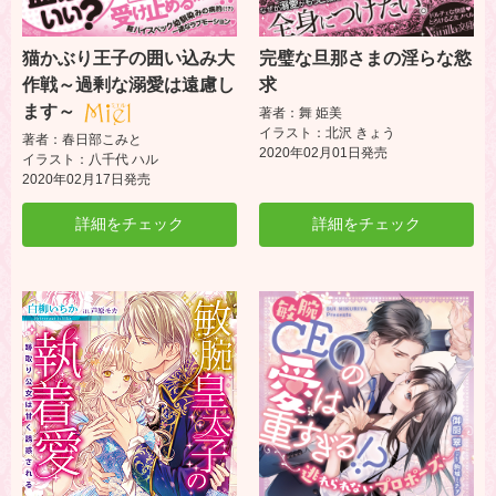
猫かぶり王子の囲い込み大
完璧な旦那さまの淫らな慾
作戦～過剰な溺愛は遠慮し
求
ます～
著者：舞 姫美
イラスト：北沢 きょう
著者：春日部こみと
2020年02月01日発売
イラスト：八千代 ハル
2020年02月17日発売
詳細をチェック
詳細をチェック