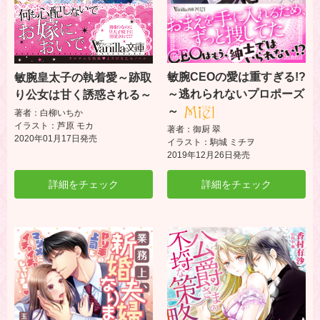
敏腕CEOの愛は重すぎる!?
敏腕皇太子の執着愛～跡取
～逃れられないプロポーズ
り公女は甘く誘惑される～
～
著者：白柳いちか
イラスト：芦原 モカ
著者：御厨 翠
2020年01月17日発売
イラスト：駒城 ミチヲ
2019年12月26日発売
詳細をチェック
詳細をチェック