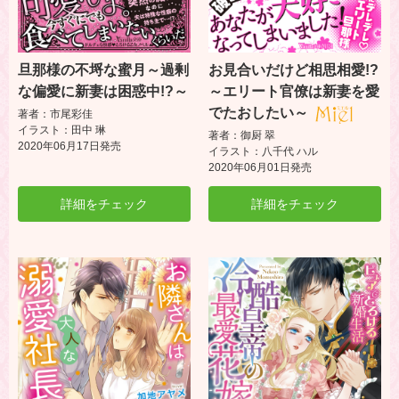
旦那様の不埒な蜜月～過剰
お見合いだけど相思相愛!?
な偏愛に新妻は困惑中!?～
～エリート官僚は新妻を愛
でたおしたい～
著者：市尾彩佳
イラスト：田中 琳
著者：御厨 翠
2020年06月17日発売
イラスト：八千代 ハル
2020年06月01日発売
詳細をチェック
詳細をチェック