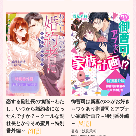
恋する副社長の懊悩～わた
御曹司は新妻の××がお好き
し、いつから婚約者になっ
～ワケあり御曹司とアブナ
たんですか？～クールな副
い家族計画!?～特別番外編
社長とかりそめ蜜月～特別
～
番外編～
著者：浅見茉莉