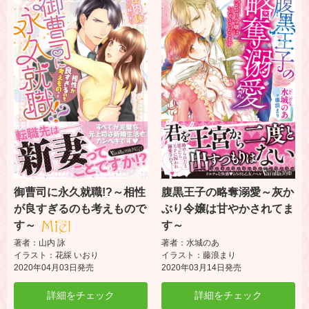
御曹司に永久就職!?～相性
腹黒王子の略奪溺愛～灰か
が良すぎるのも考えもので
ぶり令嬢は甘やかされてま
す～
す～
著者：山内 詠
著者：水城のあ
イラスト：花綵 いおり
イラスト：藤浪まり
2020年04月03日発売
2020年03月14日発売
詳細をチェック
詳細をチェック