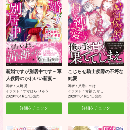
新婚ですが別居中です～軍
こじらせ騎士侯爵の不埒な
人侯爵のかわいい新妻～
純愛
著者：火崎 勇
著者：八巻にのは
イラスト：すがはら りゅう
イラスト：青禎 たかし
2020年04月17日発売
2020年04月17日発売
詳細をチェック
詳細をチェック