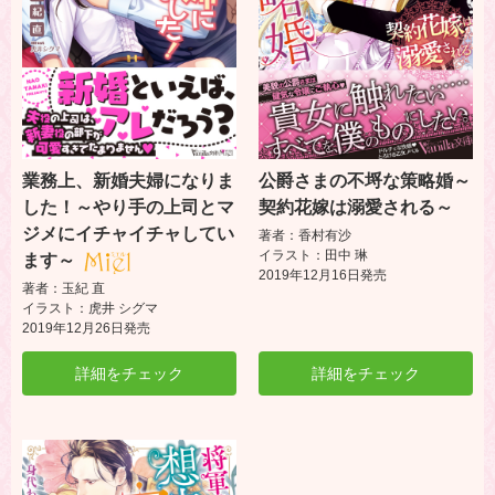
業務上、新婚夫婦になりま
公爵さまの不埒な策略婚～
した！～やり手の上司とマ
契約花嫁は溺愛される～
ジメにイチャイチャしてい
著者：香村有沙
イラスト：田中 琳
ます～
2019年12月16日発売
著者：玉紀 直
イラスト：虎井 シグマ
2019年12月26日発売
詳細をチェック
詳細をチェック