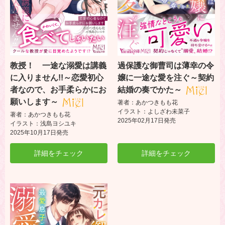
教授！ 一途な溺愛は講義
過保護な御曹司は薄幸の令
に入りません!!～恋愛初心
嬢に一途な愛を注ぐ～契約
者なので、お手柔らかにお
結婚の奏でかた～
願いします～
著者：あかつきもも花
イラスト：よしざわ未菜子
著者：あかつきもも花
2025年02月17日発売
イラスト：浅島ヨシユキ
2025年10月17日発売
詳細をチェック
詳細をチェック