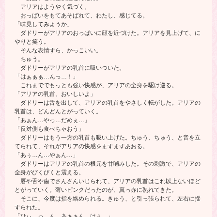
アリアはようやく気づく。
おっぱいをもてあそばれて、わたし、感じてる。
「味見してみようか」
ダドリーがアリアのおっぱいに顔を近づけた。アリアを見上げて、に
やりと笑う。
そんな表情すら、かっこいい。
ちゅう。
ダドリーがアリアの乳首に吸いついた。
「はぁぁぁ…んっ…！」
これまででもっとも強い快感が、アリアの全身を駆け巡る。
「アリアの乳首、おいしいよ」
ダドリーは舌を出して、アリアの乳首をやさしく転がした。アリアの
乳首は、どんどんとがっていく。
「あぁん…やっ…だめぇ…」
「反対側も食べちゃおう」
ダドリーはもう一方の乳首も吸い上げた。ちゅう、ちゅう、と音を立
てられて、それがアリアの快感をますますあおる。
「あぅ…ん…やぁん…」
ダドリーはアリアの乳首の根元を甘噛みした。その刺激で、アリアの
全身がびくびくと震える。
唇や舌や歯でさんざんいじられて、アリアの乳首はこれ以上ないほど
とがっていく。薄いピンクだったのが、真っ赤に熟れてきた。
そこに、今度は指を絡められる。きゅう、と引っ張られて、左右に揺
すられた。
「ひぃ…っ…ん…あぁぁん…はぅ…」