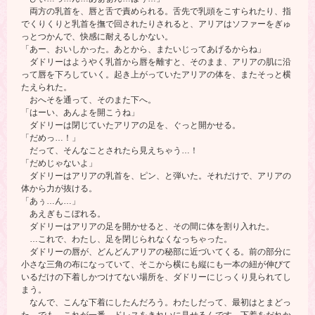
両方の乳首を、唇と舌で責められる。舌先で乳頭をこすられたり、指
でくりくりと乳首を撫で回されたりされると、アリアはソファーをぎゅ
っとつかんで、快感に耐えるしかない。
「あー、おいしかった。あとから、またいじってあげるからね」
ダドリーはようやく乳首から唇を離すと、そのまま、アリアの肌に沿
って唇を下ろしていく。起き上がっていたアリアの体を、またそっと横
たえられた。
おへそを通って、そのまた下へ。
「はーい、あんよを開こうね」
ダドリーは閉じていたアリアの足を、ぐっと開かせる。
「だめっ…！」
だって、そんなことされたら見えちゃう…！
「だめじゃないよ」
ダドリーはアリアの乳首を、ピン、と弾いた。それだけで、アリアの
体から力が抜ける。
「あぅ…ん…」
あえぎもこぼれる。
ダドリーはアリアの足を開かせると、その間に体を割り入れた。
…これで、わたし、足を閉じられなくなっちゃった。
ダドリーの唇が、どんどんアリアの秘部に近づいてくる。前の部分に
小さな三角の布になっていて、そこから横にも縦にも一本の紐が伸びて
いるだけの下着しかつけてない場所を、ダドリーにじっくり見られてし
まう。
なんで、こんな下着にしたんだろう。わたしだって、最初はとまどっ
た。でも、これが一番、ドレスをきれいに見せるんです、下着をだれか