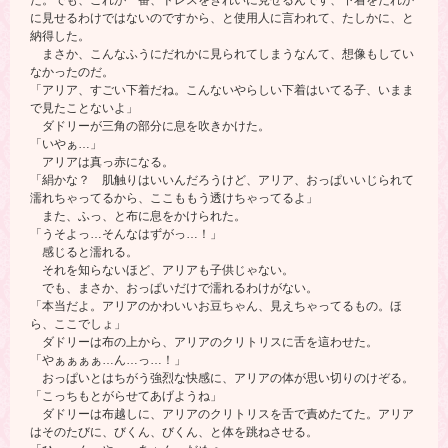
に見せるわけではないのですから、と使用人に言われて、たしかに、と
納得した。
まさか、こんなふうにだれかに見られてしまうなんて、想像もしてい
なかったのだ。
「アリア、すごい下着だね。こんないやらしい下着はいてる子、いまま
で見たことないよ」
ダドリーが三角の部分に息を吹きかけた。
「いやぁ…」
アリアは真っ赤になる。
「絹かな？ 肌触りはいいんだろうけど、アリア、おっぱいいじられて
濡れちゃってるから、ここももう透けちゃってるよ」
また、ふっ、と布に息をかけられた。
「うそよっ…そんなはずがっ…！」
感じると濡れる。
それを知らないほど、アリアも子供じゃない。
でも、まさか、おっぱいだけで濡れるわけがない。
「本当だよ。アリアのかわいいお豆ちゃん、見えちゃってるもの。ほ
ら、ここでしょ」
ダドリーは布の上から、アリアのクリトリスに舌を這わせた。
「やぁぁぁぁ…ん…っ…！」
おっぱいとはちがう強烈な快感に、アリアの体が思い切りのけぞる。
「こっちもとがらせてあげようね」
ダドリーは布越しに、アリアのクリトリスを舌で責めたてた。アリア
はそのたびに、びくん、びくん、と体を跳ねさせる。