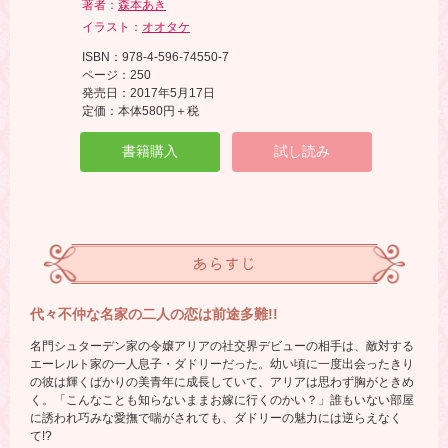
著者：
森本あき
イラスト：
オオタケ
ISBN：978-4-596-74550-7
ページ：250
発売日：2017年5月17日
定価：本体580円＋税
書籍購入
試し読み
あらすじ
代々不仲な名家の二人の恋は前途多難!!
名門シュターデン家の令嬢アリアの社交界デビューの相手は、敵対する
エーレルト家の一人息子・ダドリーだった。幼い頃に一度出会ったきり
の彼は輝くばかりの美青年に成長していて、アリアは思わず胸がときめ
く。「こんなことも知らないままお嫁に行くのかい？」誰もいない部屋
に誘われ巧みな愛撫で喘がされても、ダドリーの魅力には逆らえなく
て!?