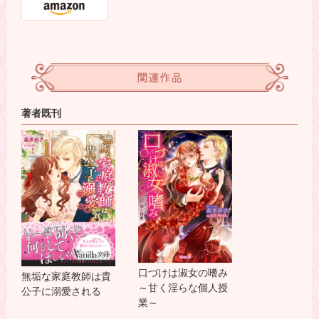
関連作品
著者既刊
口づけは淑女の嗜み
無垢な家庭教師は貴
～甘く淫らな個人授
公子に溺愛される
業～