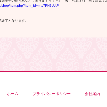
機嫌王子の抱き枕なんて困りますっ！～』（著：沢上澪羽 画：森原 八
.jp/shop/item.php?item_id=mtc7PN6cUtP
第終了となります。
ホーム
プライバシーポリシー
会社案内