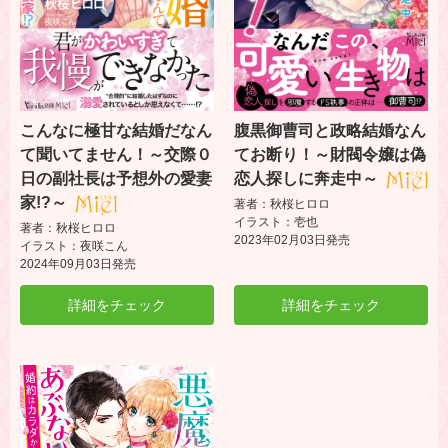
こんなに極甘な結婚だなん
腹黒御曹司と政略結婚なん
て聞いてません！～交際０
てお断り！～財閥令嬢は偽
日の副社長は予想外の愛妻
恋人探しに奔走中～
家!?～
著者：秋桜ヒロロ
イラスト：壱也
著者：秋桜ヒロロ
2023年02月03日発売
イラスト：夜咲こん
2024年09月03日発売
詳細をチェック
詳細をチェック